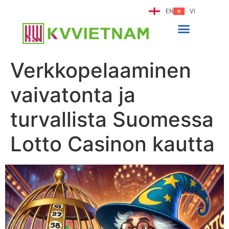
EN
VI
Verkkopelaaminen
vaivatonta ja
turvallista Suomessa
Lotto Casinon kautta