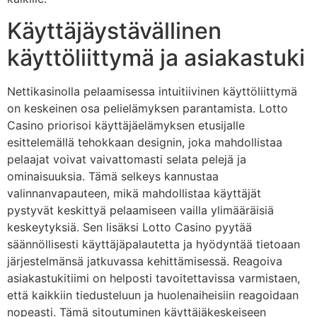
Käyttäjäystävällinen
käyttöliittymä ja asiakastuki
Nettikasinolla pelaamisessa intuitiivinen käyttöliittymä
on keskeinen osa pelielämyksen parantamista. Lotto
Casino priorisoi käyttäjäelämyksen etusijalle
esittelemällä tehokkaan designin, joka mahdollistaa
pelaajat voivat vaivattomasti selata pelejä ja
ominaisuuksia. Tämä selkeys kannustaa
valinnanvapauteen, mikä mahdollistaa käyttäjät
pystyvät keskittyä pelaamiseen vailla ylimääräisiä
keskeytyksiä. Sen lisäksi Lotto Casino pyytää
säännöllisesti käyttäjäpalautetta ja hyödyntää tietoaan
järjestelmänsä jatkuvassa kehittämisessä. Reagoiva
asiakastukitiimi on helposti tavoitettavissa varmistaen,
että kaikkiin tiedusteluun ja huolenaiheisiin reagoidaan
nopeasti. Tämä sitoutuminen käyttäjäkeskeiseen