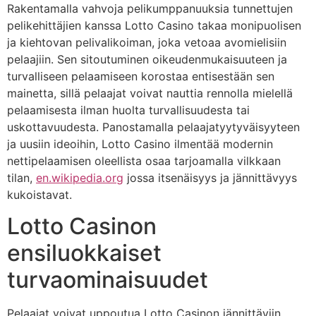
Rakentamalla vahvoja pelikumppanuuksia tunnettujen
pelikehittäjien kanssa Lotto Casino takaa monipuolisen
ja kiehtovan pelivalikoiman, joka vetoaa avomielisiin
pelaajiin. Sen sitoutuminen oikeudenmukaisuuteen ja
turvalliseen pelaamiseen korostaa entisestään sen
mainetta, sillä pelaajat voivat nauttia rennolla mielellä
pelaamisesta ilman huolta turvallisuudesta tai
uskottavuudesta. Panostamalla pelaajatyytyväisyyteen
ja uusiin ideoihin, Lotto Casino ilmentää modernin
nettipelaamisen oleellista osaa tarjoamalla vilkkaan
tilan,
en.wikipedia.org
jossa itsenäisyys ja jännittävyys
kukoistavat.
Lotto Casinon
ensiluokkaiset
turvaominaisuudet
Pelaajat voivat uppoutua Lotto Casinon jännittäviin