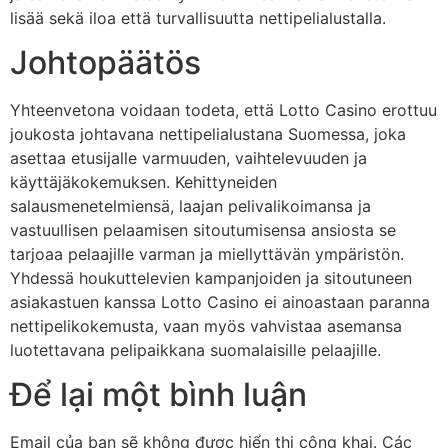
lisää sekä iloa että turvallisuutta nettipelialustalla.
Johtopäätös
Yhteenvetona voidaan todeta, että Lotto Casino erottuu
joukosta johtavana nettipelialustana Suomessa, joka
asettaa etusijalle varmuuden, vaihtelevuuden ja
käyttäjäkokemuksen. Kehittyneiden
salausmenetelmiensä, laajan pelivalikoimansa ja
vastuullisen pelaamisen sitoutumisensa ansiosta se
tarjoaa pelaajille varman ja miellyttävän ympäristön.
Yhdessä houkuttelevien kampanjoiden ja sitoutuneen
asiakastuen kanssa Lotto Casino ei ainoastaan paranna
nettipelikokemusta, vaan myös vahvistaa asemansa
luotettavana pelipaikkana suomalaisille pelaajille.
Để lại một bình luận
Email của bạn sẽ không được hiển thị công khai.
Các