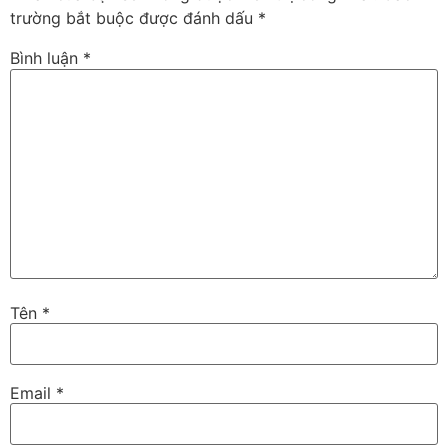
trường bắt buộc được đánh dấu
*
Bình luận
*
Tên
*
Email
*