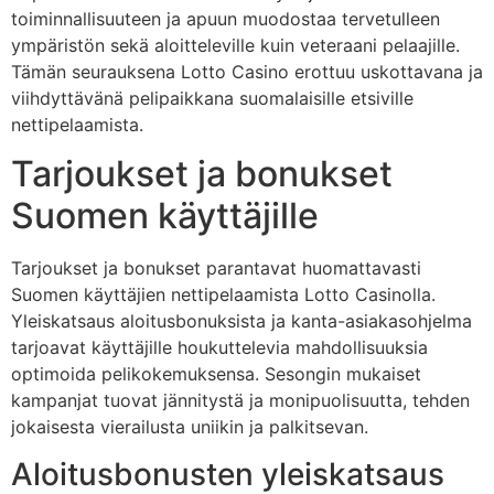
toiminnallisuuteen ja apuun muodostaa tervetulleen
ympäristön sekä aloitteleville kuin veteraani pelaajille.
Tämän seurauksena Lotto Casino erottuu uskottavana ja
viihdyttävänä pelipaikkana suomalaisille etsiville
nettipelaamista.
Tarjoukset ja bonukset
Suomen käyttäjille
Tarjoukset ja bonukset parantavat huomattavasti
Suomen käyttäjien nettipelaamista Lotto Casinolla.
Yleiskatsaus aloitusbonuksista ja kanta-asiakasohjelma
tarjoavat käyttäjille houkuttelevia mahdollisuuksia
optimoida pelikokemuksensa. Sesongin mukaiset
kampanjat tuovat jännitystä ja monipuolisuutta, tehden
jokaisesta vierailusta uniikin ja palkitsevan.
Aloitusbonusten yleiskatsaus