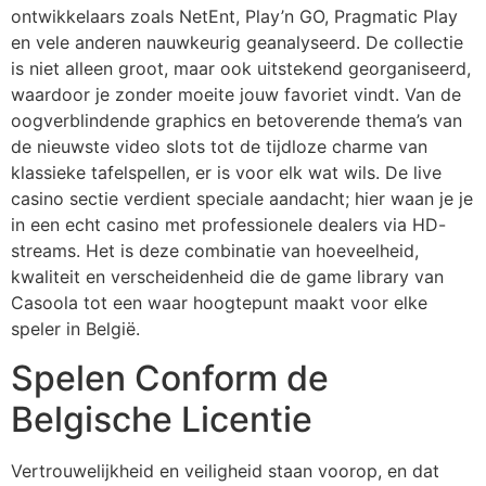
ontwikkelaars zoals NetEnt, Play’n GO, Pragmatic Play
en vele anderen nauwkeurig geanalyseerd. De collectie
is niet alleen groot, maar ook uitstekend georganiseerd,
waardoor je zonder moeite jouw favoriet vindt. Van de
oogverblindende graphics en betoverende thema’s van
de nieuwste video slots tot de tijdloze charme van
klassieke tafelspellen, er is voor elk wat wils. De live
casino sectie verdient speciale aandacht; hier waan je je
in een echt casino met professionele dealers via HD-
streams. Het is deze combinatie van hoeveelheid,
kwaliteit en verscheidenheid die de game library van
Casoola tot een waar hoogtepunt maakt voor elke
speler in België.
Spelen Conform de
Belgische Licentie
Vertrouwelijkheid en veiligheid staan voorop, en dat