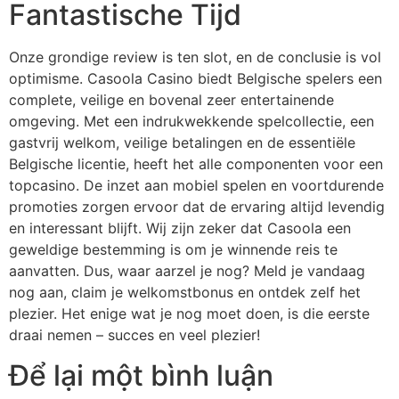
Fantastische Tijd
Onze grondige review is ten slot, en de conclusie is vol
optimisme. Casoola Casino biedt Belgische spelers een
complete, veilige en bovenal zeer entertainende
omgeving. Met een indrukwekkende spelcollectie, een
gastvrij welkom, veilige betalingen en de essentiële
Belgische licentie, heeft het alle componenten voor een
topcasino. De inzet aan mobiel spelen en voortdurende
promoties zorgen ervoor dat de ervaring altijd levendig
en interessant blijft. Wij zijn zeker dat Casoola een
geweldige bestemming is om je winnende reis te
aanvatten. Dus, waar aarzel je nog? Meld je vandaag
nog aan, claim je welkomstbonus en ontdek zelf het
plezier. Het enige wat je nog moet doen, is die eerste
draai nemen – succes en veel plezier!
Để lại một bình luận