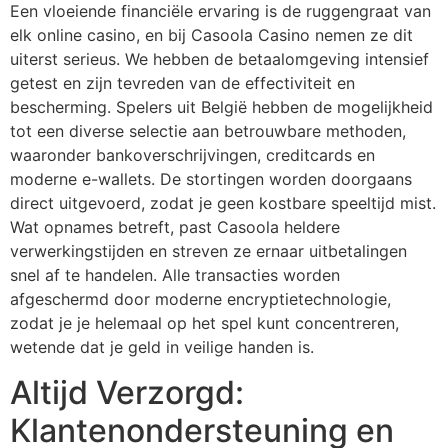
Een vloeiende financiële ervaring is de ruggengraat van
elk online casino, en bij Casoola Casino nemen ze dit
uiterst serieus. We hebben de betaalomgeving intensief
getest en zijn tevreden van de effectiviteit en
bescherming. Spelers uit België hebben de mogelijkheid
tot een diverse selectie aan betrouwbare methoden,
waaronder bankoverschrijvingen, creditcards en
moderne e-wallets. De stortingen worden doorgaans
direct uitgevoerd, zodat je geen kostbare speeltijd mist.
Wat opnames betreft, past Casoola heldere
verwerkingstijden en streven ze ernaar uitbetalingen
snel af te handelen. Alle transacties worden
afgeschermd door moderne encryptietechnologie,
zodat je je helemaal op het spel kunt concentreren,
wetende dat je geld in veilige handen is.
Altijd Verzorgd:
Klantenondersteuning en