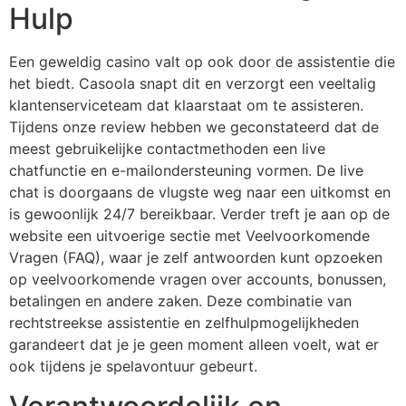
Hulp
Een geweldig casino valt op ook door de assistentie die
het biedt. Casoola snapt dit en verzorgt een veeltalig
klantenserviceteam dat klaarstaat om te assisteren.
Tijdens onze review hebben we geconstateerd dat de
meest gebruikelijke contactmethoden een live
chatfunctie en e-mailondersteuning vormen. De live
chat is doorgaans de vlugste weg naar een uitkomst en
is gewoonlijk 24/7 bereikbaar. Verder treft je aan op de
website een uitvoerige sectie met Veelvoorkomende
Vragen (FAQ), waar je zelf antwoorden kunt opzoeken
op veelvoorkomende vragen over accounts, bonussen,
betalingen en andere zaken. Deze combinatie van
rechtstreekse assistentie en zelfhulpmogelijkheden
garandeert dat je je geen moment alleen voelt, wat er
ook tijdens je spelavontuur gebeurt.