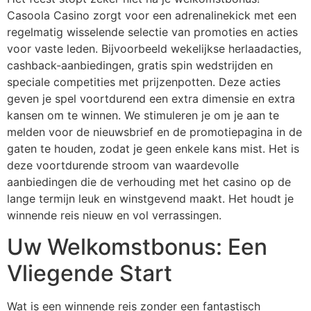
Casoola Casino zorgt voor een adrenalinekick met een
regelmatig wisselende selectie van promoties en acties
voor vaste leden. Bijvoorbeeld wekelijkse herlaadacties,
cashback-aanbiedingen, gratis spin wedstrijden en
speciale competities met prijzenpotten. Deze acties
geven je spel voortdurend een extra dimensie en extra
kansen om te winnen. We stimuleren je om je aan te
melden voor de nieuwsbrief en de promotiepagina in de
gaten te houden, zodat je geen enkele kans mist. Het is
deze voortdurende stroom van waardevolle
aanbiedingen die de verhouding met het casino op de
lange termijn leuk en winstgevend maakt. Het houdt je
winnende reis nieuw en vol verrassingen.
Uw Welkomstbonus: Een
Vliegende Start
Wat is een winnende reis zonder een fantastisch