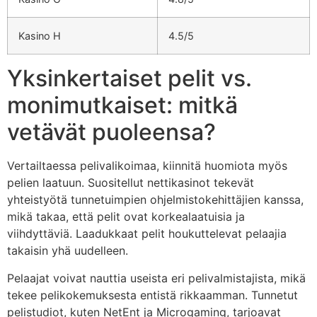
Kasino H
4.5/5
Yksinkertaiset pelit vs.
monimutkaiset: mitkä
vetävät puoleensa?
Vertailtaessa pelivalikoimaa, kiinnitä huomiota myös
pelien laatuun. Suositellut nettikasinot tekevät
yhteistyötä tunnetuimpien ohjelmistokehittäjien kanssa,
mikä takaa, että pelit ovat korkealaatuisia ja
viihdyttäviä. Laadukkaat pelit houkuttelevat pelaajia
takaisin yhä uudelleen.
Pelaajat voivat nauttia useista eri pelivalmistajista, mikä
tekee pelikokemuksesta entistä rikkaamman. Tunnetut
pelistudiot, kuten NetEnt ja Microgaming, tarjoavat