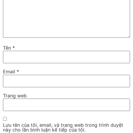
Tên
*
Email
*
Trang web
Lưu tên của tôi, email, và trang web trong trình duyệt
này cho lần bình luận kế tiếp của tôi.