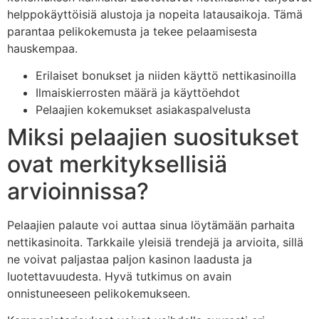
helppokäyttöisiä alustoja ja nopeita latausaikoja. Tämä
parantaa pelikokemusta ja tekee pelaamisesta
hauskempaa.
Erilaiset bonukset ja niiden käyttö nettikasinoilla
Ilmaiskierrosten määrä ja käyttöehdot
Pelaajien kokemukset asiakaspalvelusta
Miksi pelaajien suositukset
ovat merkityksellisiä
arvioinnissa?
Pelaajien palaute voi auttaa sinua löytämään parhaita
nettikasinoita. Tarkkaile yleisiä trendejä ja arvioita, sillä
ne voivat paljastaa paljon kasinon laadusta ja
luotettavuudesta. Hyvä tutkimus on avain
onnistuneeseen pelikokemukseen.