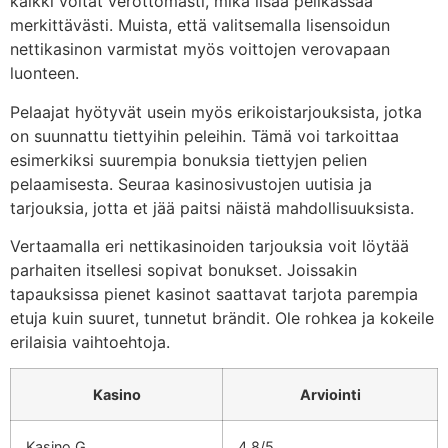
kaikki voitat verottomasti, mikä lisää pelikassaa
merkittävästi. Muista, että valitsemalla lisensoidun
nettikasinon varmistat myös voittojen verovapaan
luonteen.
Pelaajat hyötyvät usein myös erikoistarjouksista, jotka
on suunnattu tiettyihin peleihin. Tämä voi tarkoittaa
esimerkiksi suurempia bonuksia tiettyjen pelien
pelaamisesta. Seuraa kasinosivustojen uutisia ja
tarjouksia, jotta et jää paitsi näistä mahdollisuuksista.
Vertaamalla eri nettikasinoiden tarjouksia voit löytää
parhaiten itsellesi sopivat bonukset. Joissakin
tapauksissa pienet kasinot saattavat tarjota parempia
etuja kuin suuret, tunnetut brändit. Ole rohkea ja kokeile
erilaisia vaihtoehtoja.
Kasino
Arviointi
Kasino G
4.8/5