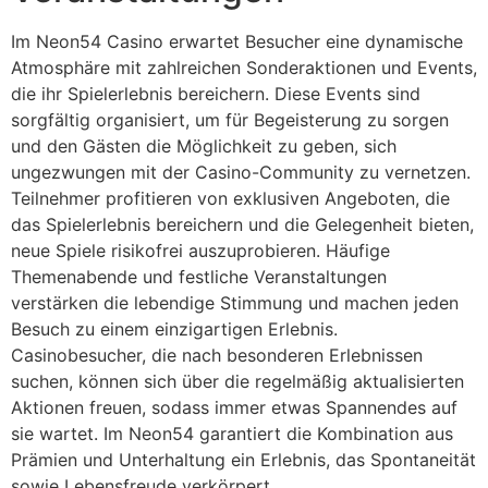
Im Neon54 Casino erwartet Besucher eine dynamische
Atmosphäre mit zahlreichen Sonderaktionen und Events,
die ihr Spielerlebnis bereichern. Diese Events sind
sorgfältig organisiert, um für Begeisterung zu sorgen
und den Gästen die Möglichkeit zu geben, sich
ungezwungen mit der Casino-Community zu vernetzen.
Teilnehmer profitieren von exklusiven Angeboten, die
das Spielerlebnis bereichern und die Gelegenheit bieten,
neue Spiele risikofrei auszuprobieren. Häufige
Themenabende und festliche Veranstaltungen
verstärken die lebendige Stimmung und machen jeden
Besuch zu einem einzigartigen Erlebnis.
Casinobesucher, die nach besonderen Erlebnissen
suchen, können sich über die regelmäßig aktualisierten
Aktionen freuen, sodass immer etwas Spannendes auf
sie wartet. Im Neon54 garantiert die Kombination aus
Prämien und Unterhaltung ein Erlebnis, das Spontaneität
sowie Lebensfreude verkörpert.