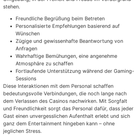
stehen.
Freundliche Begrüßung beim Betreten
Personalisierte Empfehlungen basierend auf
Wünschen
Zügige und gewissenhafte Beantwortung von
Anfragen
Wahrhaftige Bemühungen, eine angenehme
Atmosphäre zu schaffen
Fortlaufende Unterstützung während der Gaming-
Sessions
Diese Interaktionen mit dem Personal schaffen
bedeutungsvolle Verbindungen, die noch lange nach
dem Verlassen des Casinos nachwirken. Mit Sorgfalt
und Freundlichkeit sorgt das Personal dafür, dass jeder
Gast einen unvergesslichen Aufenthalt erlebt und sich
ganz dem Entertainment hingeben kann – ohne
jeglichen Stress.