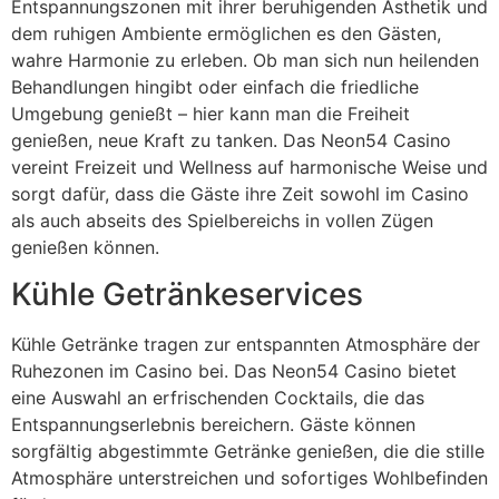
Entspannungszonen mit ihrer beruhigenden Ästhetik und
dem ruhigen Ambiente ermöglichen es den Gästen,
wahre Harmonie zu erleben. Ob man sich nun heilenden
Behandlungen hingibt oder einfach die friedliche
Umgebung genießt – hier kann man die Freiheit
genießen, neue Kraft zu tanken. Das Neon54 Casino
vereint Freizeit und Wellness auf harmonische Weise und
sorgt dafür, dass die Gäste ihre Zeit sowohl im Casino
als auch abseits des Spielbereichs in vollen Zügen
genießen können.
Kühle Getränkeservices
Kühle Getränke tragen zur entspannten Atmosphäre der
Ruhezonen im Casino bei. Das Neon54 Casino bietet
eine Auswahl an erfrischenden Cocktails, die das
Entspannungserlebnis bereichern. Gäste können
sorgfältig abgestimmte Getränke genießen, die die stille
Atmosphäre unterstreichen und sofortiges Wohlbefinden