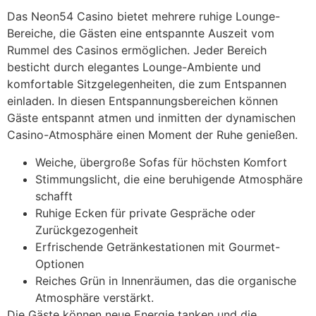
Das Neon54 Casino bietet mehrere ruhige Lounge-
Bereiche, die Gästen eine entspannte Auszeit vom
Rummel des Casinos ermöglichen. Jeder Bereich
besticht durch elegantes Lounge-Ambiente und
komfortable Sitzgelegenheiten, die zum Entspannen
einladen. In diesen Entspannungsbereichen können
Gäste entspannt atmen und inmitten der dynamischen
Casino-Atmosphäre einen Moment der Ruhe genießen.
Weiche, übergroße Sofas für höchsten Komfort
Stimmungslicht, die eine beruhigende Atmosphäre
schafft
Ruhige Ecken für private Gespräche oder
Zurückgezogenheit
Erfrischende Getränkestationen mit Gourmet-
Optionen
Reiches Grün in Innenräumen, das die organische
Atmosphäre verstärkt.
Die Gäste können neue Energie tanken und die