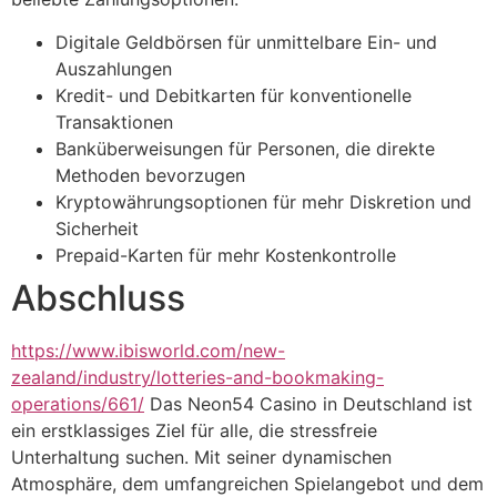
Digitale Geldbörsen für unmittelbare Ein- und
Auszahlungen
Kredit- und Debitkarten für konventionelle
Transaktionen
Banküberweisungen für Personen, die direkte
Methoden bevorzugen
Kryptowährungsoptionen für mehr Diskretion und
Sicherheit
Prepaid-Karten für mehr Kostenkontrolle
Abschluss
https://www.ibisworld.com/new-
zealand/industry/lotteries-and-bookmaking-
operations/661/
Das Neon54 Casino in Deutschland ist
ein erstklassiges Ziel für alle, die stressfreie
Unterhaltung suchen. Mit seiner dynamischen
Atmosphäre, dem umfangreichen Spielangebot und dem