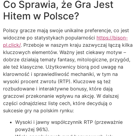
Co Sprawia, że Gra Jest
Hitem w Polsce?
Polscy gracze mają swoje unikalne preferencje, co jest
widoczne po statystykach popularności
https://bison-
pl.click/
. Przeboje w naszym kraju zazwyczaj łączą kilka
kluczowych elementów. Ważny jest ciekawy motyw –
dobrze działają tematy fantasy, mitologiczne, przygód,
ale też klasyczne. Użytkownicy biorą pod uwagę na
klarowność i sprawiedliwość mechaniki, w tym na
wysoki procent zwrotu (RTP). Kluczowe są też
rozbudowane i interaktywne bonusy, które dają
graczowi przekonanie wpływu na akcję. W dalszej
części odnajdziesz listę cech, które decydują o
sukcesie gry na polskim rynku:
Wysoki i jawny współczynnik RTP (przeważnie
powyżej 96%).