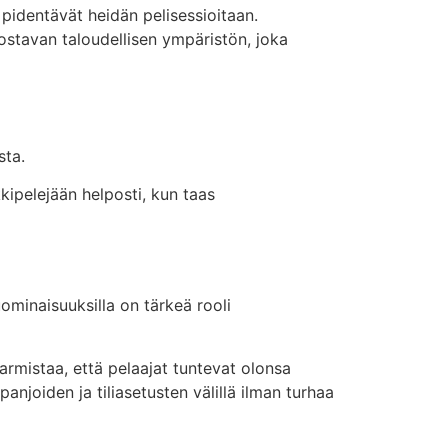
pidentävät heidän pelisessioitaan.
ostavan taloudellisen ympäristön, joka
sta.
kipelejään helposti, kun taas
ominaisuuksilla on tärkeä rooli
armistaa, että pelaajat tuntevat olonsa
anjoiden ja tiliasetusten välillä ilman turhaa