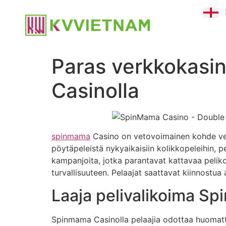
Paras verkkokas
Casinolla
spinmama
Casino on vetovoimainen kohde verk
pöytäpeleistä nykyaikaisiin kolikkopeleihin, pe
kampanjoita, jotka parantavat kattavaa peli
turvallisuuteen. Pelaajat saattavat kiinnostua
Laaja pelivalikoima S
Spinmama Casinolla pelaajia odottaa huomatt