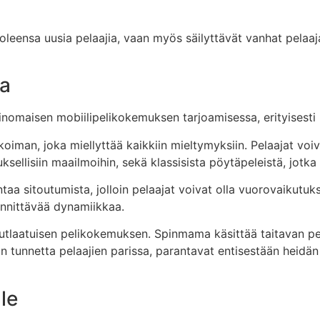
ensa uusia pelaajia, vaan myös säilyttävät vanhat pelaajat
ma
nomaisen mobiilipelikokemuksen tarjoamisessa, erityisesti k
oiman, joka miellyttää kaikkiin mieltymyksiin. Pelaajat voi
uksellisiin maailmoihin, sekä klassisista pöytäpeleistä, jotk
taa sitoutumista, jolloin pelaajat voivat olla vuorovaikutuks
jännittävää dynamiikkaa.
inutlaatuisen pelikokemuksen. Spinmama käsittää taitavan pe
sön tunnetta pelaajien parissa, parantavat entisestään heidä
le