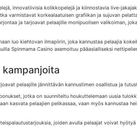
pelejä, innovatiivisia kolikkopelejä ja kiinnostavia live-jak
jotka varmistavat korkealaatuisen grafiikan ja sujuvan pelat
jontaa ja tarjoavat pelaajille monipuolisen valikoiman, joka 
aan luo kiehtovan ilmapiirin, joka kannustaa pelaajia kok
isuilla Spinmama Casino asemoituu pääasialliseksi nettipel
a kampanjoita
vat pelaajille jännittävän kannustimen osallistua ja tutus
bonukset, jotka on suunniteltu houkuttelemaan uusia tulokka
taan kasvata pelaajien pelikassaa, vaan myös kannustaa he
eispalautustarjouksia, joiden avulla pelaajat voivat hyötyä 