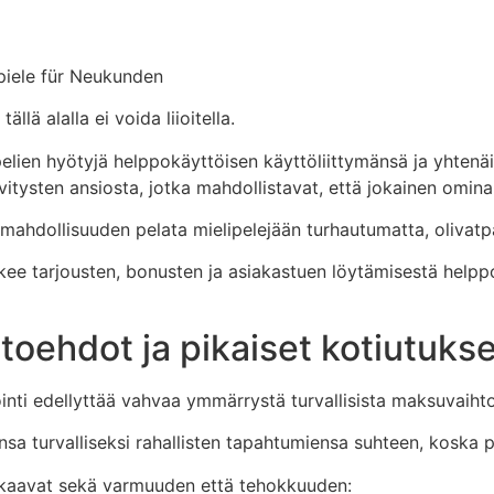
llä alalla ei voida liioitella.
ien hyötyjä helppokäyttöisen käyttöliittymänsä ja yhtenäis
vitysten ansiosta, jotka mahdollistavat, että jokainen ominai
mahdollisuuden pelata mielipelejään turhautumatta, olivatp
ekee tarjousten, bonusten ja asiakastuen löytämisestä helppo
oehdot ja pikaiset kotiutukse
ti edellyttää vahvaa ymmärrystä turvallisista maksuvaihto
sa turvalliseksi rahallisten tapahtumiensa suhteen, koska p
kaavat sekä varmuuden että tehokkuuden: