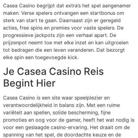
Casea Casino begrijpt dat extra’s het spel aangenamer
maken. Verse spelers ontvangen een startbonus om
sterk van start te gaan. Daarnaast zijn er geregeld
acties, free spins en premies voor vaste spelers. De
progressieve jackpots zijn een verhaal apart. De
prijzenpot neemt toe met elke inzet en kan uitgroeien
tot bedragen die een leven veranderen. Dat bezorgt
elke spin een toegevoegde kick.
Je Casea Casino Reis
Begint Hier
Casea Casino is een site waar speelplezier en
verantwoordelijkheid in balans zijn. Met een ruime
variëteit aan spellen, solide bescherming, fijne
promoties en oog voor de gamer, heeft het wat nodig is
voor een geslaagde casino-ervaring. Het draait om de
spanning van het spel, de doordachte keuze en de