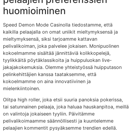
huomioiminen
Speed Demon Mode Casinolla tiedostamme, että
kaikilla pelaajalla on omat uniikit mieltymyksensä ja
mieltymyksensä, siksi tarjoamme kattavan
pelivalikoiman, joka palvelee jokaisen. Monipuolinen
kokoelmamme sisältää jännittäviä kolikkopelejä,
tyylikkäitä pöytäklassikoita ja huippuluokan live-
jakajakokemuksia. Olemme yhteistyössä huipputason
pelinkehittäjien kanssa taataksemme, että
kokoelmamme on aina innovatiivinen ja
mielenkiintoinen.
Olitpa high roller, joka etsii suuria panoksia pokerissa,
tai satunnainen pelaaja, joka haluaa hauskanpitoa, meillä
on valintoja jokaiseen tyyliin. Päivitämme
pelivalikoimaamme säännöllisesti ja kuuntelemme
pelaajien kommentit pysyäksemme trendien edellä.