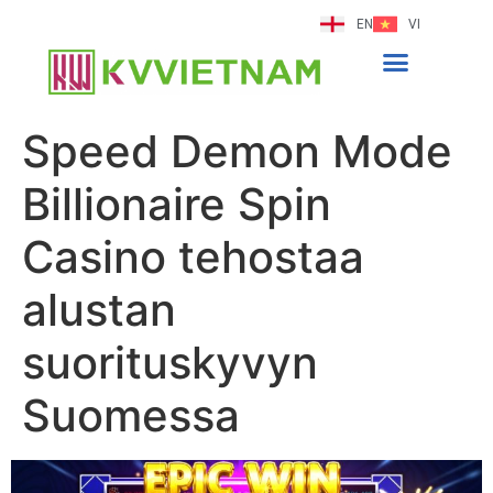
EN
VI
Speed Demon Mode
Billionaire Spin
Casino tehostaa
alustan
suorituskyvyn
Suomessa