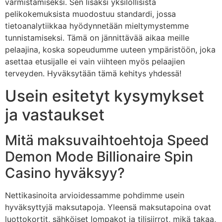
varmistamiseksi. Sen lisäksi yksilöllisistä
pelikokemuksista muodostuu standardi, jossa
tietoanalytiikkaa hyödynnetään mieltymystemme
tunnistamiseksi. Tämä on jännittävää aikaa meille
pelaajina, koska sopeudumme uuteen ympäristöön, joka
asettaa etusijalle ei vain viihteen myös pelaajien
terveyden. Hyväksytään tämä kehitys yhdessä!
Usein esitetyt kysymykset
ja vastaukset
Mitä maksuvaihtoehtoja Speed
Demon Mode Billionaire Spin
Casino hyväksyy?
Nettikasinoita arvioidessamme pohdimme usein
hyväksyttyjä maksutapoja. Yleensä maksutapoina ovat
luottokortit, sähköiset lompakot ja tilisiirrot, mikä takaa,