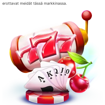
erottavat meidät tässä markkinassa.