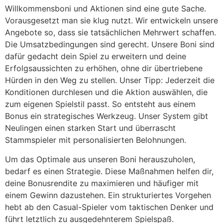
Willkommensboni und Aktionen sind eine gute Sache.
Vorausgesetzt man sie klug nutzt. Wir entwickeln unsere
Angebote so, dass sie tatsächlichen Mehrwert schaffen.
Die Umsatzbedingungen sind gerecht. Unsere Boni sind
dafür gedacht dein Spiel zu erweitern und deine
Erfolgsaussichten zu erhöhen, ohne dir übertriebene
Hürden in den Weg zu stellen. Unser Tipp: Jederzeit die
Konditionen durchlesen und die Aktion auswählen, die
zum eigenen Spielstil passt. So entsteht aus einem
Bonus ein strategisches Werkzeug. Unser System gibt
Neulingen einen starken Start und überrascht
Stammspieler mit personalisierten Belohnungen.
Um das Optimale aus unseren Boni herauszuholen,
bedarf es einen Strategie. Diese Maßnahmen helfen dir,
deine Bonusrendite zu maximieren und häufiger mit
einem Gewinn dazustehen. Ein strukturiertes Vorgehen
hebt ab den Casual-Spieler vom taktischen Denker und
führt letztlich zu ausgedehnterem Spielspaß.