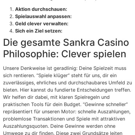
Aktion durchschauen:
Spielauswahl anpassen:
Geld clever verwalten:
Sich ein Ziel setzen:
Die gesamte Sankra Casino
Philosophie: Clever spielen
Unsere Denkweise ist geradlinig: Deine Spielzeit muss
sich rentieren. “Spiele klüger” steht für uns, dir ein
zuverlässiges, ehrliches und durchschaubares Umfeld zu
bieten. Hier kannst du fundierte Entscheidungen treffen.
Wir helfen dir dabei, mit klaren Spielregeln und
praktischen Tools für dein Budget. “Gewinne schneller”
repräsentiert für unseren Motor: schnelle Auszahlungen,
problemlose Transaktionen und Spiele mit attraktiven
Auszahlungsquoten. Deine Gewinne werden ohne
Umwege zu dir finden. Diese zwei Grundsätze leiten