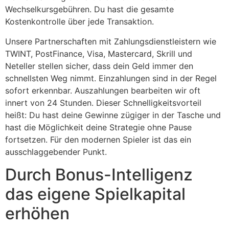
Wechselkursgebühren. Du hast die gesamte
Kostenkontrolle über jede Transaktion.
Unsere Partnerschaften mit Zahlungsdienstleistern wie
TWINT, PostFinance, Visa, Mastercard, Skrill und
Neteller stellen sicher, dass dein Geld immer den
schnellsten Weg nimmt. Einzahlungen sind in der Regel
sofort erkennbar. Auszahlungen bearbeiten wir oft
innert von 24 Stunden. Dieser Schnelligkeitsvorteil
heißt: Du hast deine Gewinne zügiger in der Tasche und
hast die Möglichkeit deine Strategie ohne Pause
fortsetzen. Für den modernen Spieler ist das ein
ausschlaggebender Punkt.
Durch Bonus-Intelligenz
das eigene Spielkapital
erhöhen