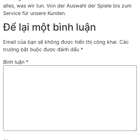
alles, was wir tun. Von der Auswahl der Spiele bis zum
Service für unsere Kunden.
Để lại một bình luận
Email của bạn sẽ không được hiển thị công khai.
Các
trường bắt buộc được đánh dấu
*
Bình luận
*