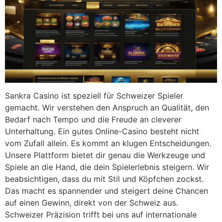
Sankra Casino ist speziell für Schweizer Spieler
gemacht. Wir verstehen den Anspruch an Qualität, den
Bedarf nach Tempo und die Freude an cleverer
Unterhaltung. Ein gutes Online-Casino besteht nicht
vom Zufall allein. Es kommt an klugen Entscheidungen.
Unsere Plattform bietet dir genau die Werkzeuge und
Spiele an die Hand, die dein Spielerlebnis steigern. Wir
beabsichtigen, dass du mit Stil und Köpfchen zockst.
Das macht es spannender und steigert deine Chancen
auf einen Gewinn, direkt von der Schweiz aus.
Schweizer Präzision trifft bei uns auf internationale