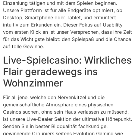
Einzahlung tätigen und mit dem Spielen beginnen.
Unsere Plattform ist für alle Endgeräte optimiert, ob
Desktop, Smartphone oder Tablet, und ermuntert
intuitiv zum Erkunden ein. Dieser Fokus auf Usability
vom ersten Klick an ist unser Versprechen, dass Ihre Zeit
für das Wichtigste bleibt: den Spielspaß und die Chance
auf tolle Gewinne.
Live-Spielcasino: Wirkliches
Flair geradewegs ins
Wohnzimmer
Für all jene, welche den Nervenkitzel und die
gemeinschaftliche Atmosphäre eines physischen
Casinos suchen, ohne sein Haus verlassen zu müssend,
ist unsere Live-Dealer Sektion der ultimative Höhepunkt.
Senden Sie in bester Bildqualität fachkundige,
gewinnende Croupiers seitens Evolution Gaming wie