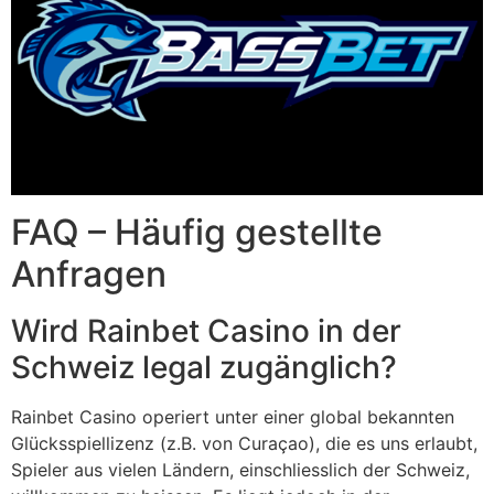
FAQ – Häufig gestellte
Anfragen
Wird Rainbet Casino in der
Schweiz legal zugänglich?
Rainbet Casino operiert unter einer global bekannten
Glücksspiellizenz (z.B. von Curaçao), die es uns erlaubt,
Spieler aus vielen Ländern, einschliesslich der Schweiz,