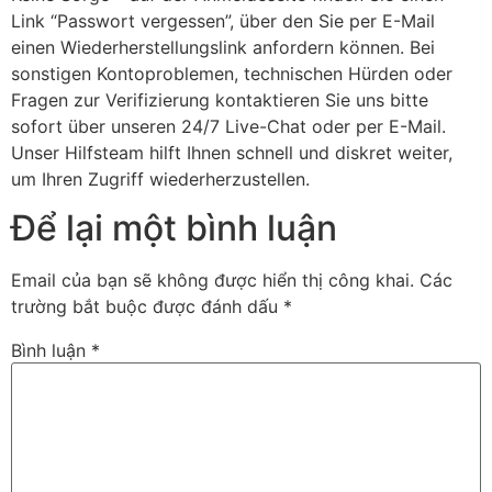
Link “Passwort vergessen”, über den Sie per E-Mail
einen Wiederherstellungslink anfordern können. Bei
sonstigen Kontoproblemen, technischen Hürden oder
Fragen zur Verifizierung kontaktieren Sie uns bitte
sofort über unseren 24/7 Live-Chat oder per E-Mail.
Unser Hilfsteam hilft Ihnen schnell und diskret weiter,
um Ihren Zugriff wiederherzustellen.
Để lại một bình luận
Email của bạn sẽ không được hiển thị công khai.
Các
trường bắt buộc được đánh dấu
*
Bình luận
*