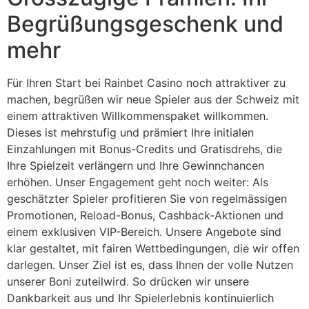
Begrüßungsgeschenk und
mehr
Für Ihren Start bei Rainbet Casino noch attraktiver zu
machen, begrüßen wir neue Spieler aus der Schweiz mit
einem attraktiven Willkommenspaket willkommen.
Dieses ist mehrstufig und prämiert Ihre initialen
Einzahlungen mit Bonus-Credits und Gratisdrehs, die
Ihre Spielzeit verlängern und Ihre Gewinnchancen
erhöhen. Unser Engagement geht noch weiter: Als
geschätzter Spieler profitieren Sie von regelmässigen
Promotionen, Reload-Bonus, Cashback-Aktionen und
einem exklusiven VIP-Bereich. Unsere Angebote sind
klar gestaltet, mit fairen Wettbedingungen, die wir offen
darlegen. Unser Ziel ist es, dass Ihnen der volle Nutzen
unserer Boni zuteilwird. So drücken wir unsere
Dankbarkeit aus und Ihr Spielerlebnis kontinuierlich