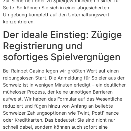
zur Sicherheit oder zu Spielgewohnheiten diskret zur
Seite. So können Sie sich in einer abgesicherten
Umgebung komplett auf den Unterhaltungswert
konzentrieren.
Der ideale Einstieg: Zügige
Registrierung und
sofortiges Spielvergnügen
Bei Rainbet Casino legen wir größten Wert auf einen
reibungslosen Start. Die Anmeldung für Spieler aus der
Schweiz ist in wenigen Minuten erledigt – ein deutlicher,
müheloser Prozess, der keine unnötigen Barrieren
aufweist. Wir haben das Formular auf das Wesentliche
reduziert und fügen hinzu von Anfang an beliebte
Schweizer Zahlungsoptionen wie Twint, PostFinance
oder Kreditkarten. Das bedeutet: Sie sind nicht nur
schnell dabei, sondern können auch sofort eine