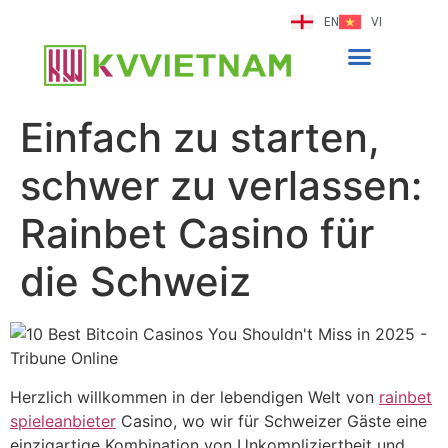
EN
VI
Einfach zu starten,
schwer zu verlassen:
Rainbet Casino für
die Schweiz
Herzlich willkommen in der lebendigen Welt von
rainbet
spieleanbieter
Casino, wo wir für Schweizer Gäste eine
einzigartige Kombination von Unkompliziertheit und