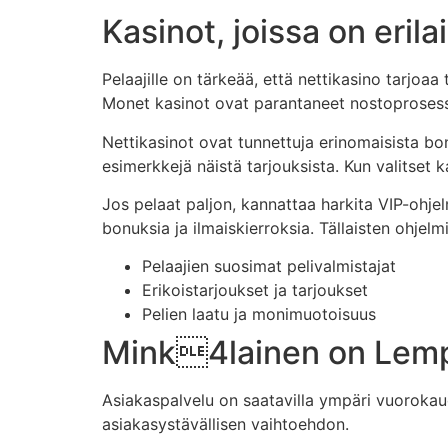
Kasinot, joissa on eril
Pelaajille on tärkeää, että nettikasino tarjoaa t
Monet kasinot ovat parantaneet nostoprosesseja
Nettikasinot ovat tunnettuja erinomaisista bo
esimerkkejä näistä tarjouksista. Kun valitset k
Jos pelaat paljon, kannattaa harkita VIP-ohjel
bonuksia ja ilmaiskierroksia. Tällaisten ohje
Pelaajien suosimat pelivalmistajat
Erikoistarjoukset ja tarjoukset
Pelien laatu ja monimuotoisuus
Mink4lainen on Lemp
Asiakaspalvelu on saatavilla ympäri vuorokaud
asiakasystävällisen vaihtoehdon.