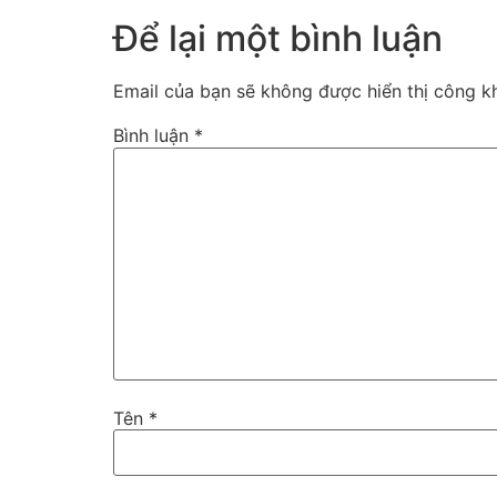
Để lại một bình luận
Email của bạn sẽ không được hiển thị công kh
Bình luận
*
Tên
*