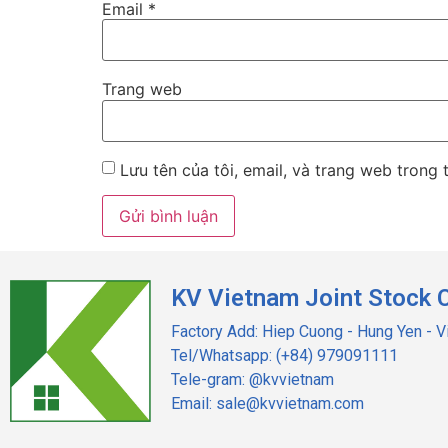
Email
*
Trang web
Lưu tên của tôi, email, và trang web trong t
KV Vietnam Joint Stock
Factory Add: Hiep Cuong - Hung Yen - 
Tel/Whatsapp: (+84) 979091111
Tele-gram: @kvvietnam
Email: sale@kvvietnam.com