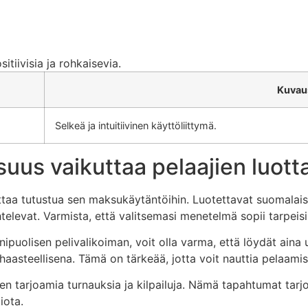
itiivisia ja rohkaisevia.
Kuvau
Selkeä ja intuitiivinen käyttöliittymä.
isuus vaikuttaa pelaajien luo
ttaa tutustua sen maksukäytäntöihin. Luotettavat suomalaise
televat. Varmista, että valitsemasi menetelmä sopii tarpeisii
onipuolisen pelivalikoiman, voit olla varma, että löydät aina
aasteellisena. Tämä on tärkeää, jotta voit nauttia pelaamis
n tarjoamia turnauksia ja kilpailuja. Nämä tapahtumat tarjo
iota.