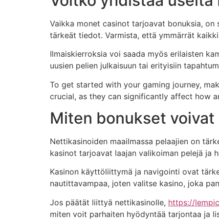
Voitko yhdistää useita
Vaikka monet casinot tarjoavat bonuksia, on s
tärkeät tiedot. Varmista, että ymmärrät kaikk
Ilmaiskierroksia voi saada myös erilaisten ka
uusien pelien julkaisuun tai erityisiin tapahtu
To get started with your gaming journey, mak
crucial, as they can significantly affect how
Miten bonukset voivat
Nettikasinoiden maailmassa pelaajien on tärke
kasinot tarjoavat laajan valikoiman pelejä ja
Kasinon käyttöliittymä ja navigointi ovat tärk
nautittavampaa, joten valitse kasino, joka pa
Jos päätät liittyä nettikasinolle,
https://lempi
miten voit parhaiten hyödyntää tarjontaa ja li