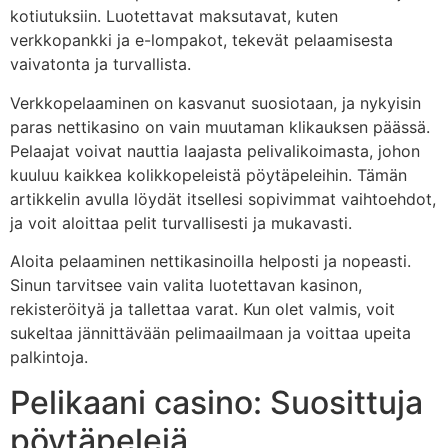
kotiutuksiin. Luotettavat maksutavat, kuten
verkkopankki ja e-lompakot, tekevät pelaamisesta
vaivatonta ja turvallista.
Verkkopelaaminen on kasvanut suosiotaan, ja nykyisin
paras nettikasino on vain muutaman klikauksen päässä.
Pelaajat voivat nauttia laajasta pelivalikoimasta, johon
kuuluu kaikkea kolikkopeleistä pöytäpeleihin. Tämän
artikkelin avulla löydät itsellesi sopivimmat vaihtoehdot,
ja voit aloittaa pelit turvallisesti ja mukavasti.
Aloita pelaaminen nettikasinoilla helposti ja nopeasti.
Sinun tarvitsee vain valita luotettavan kasinon,
rekisteröityä ja tallettaa varat. Kun olet valmis, voit
sukeltaa jännittävään pelimaailmaan ja voittaa upeita
palkintoja.
Pelikaani casino: Suosittuja
pöytäpelejä