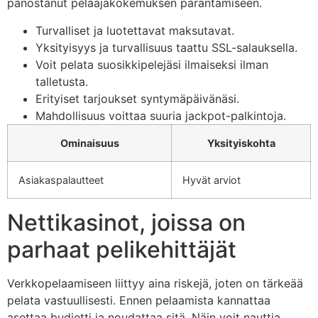
panostanut pelaajakokemuksen parantamiseen.
Turvalliset ja luotettavat maksutavat.
Yksityisyys ja turvallisuus taattu SSL-salauksella.
Voit pelata suosikkipelejäsi ilmaiseksi ilman
talletusta.
Erityiset tarjoukset syntymäpäivänäsi.
Mahdollisuus voittaa suuria jackpot-palkintoja.
Ominaisuus
Yksityiskohta
Asiakaspalautteet
Hyvät arviot
Nettikasinot, joissa on
parhaat pelikehittäjät
Verkkopelaamiseen liittyy aina riskejä, joten on tärkeää
pelata vastuullisesti. Ennen pelaamista kannattaa
asettaa budjetti ja noudattaa sitä. Näin voit nauttia