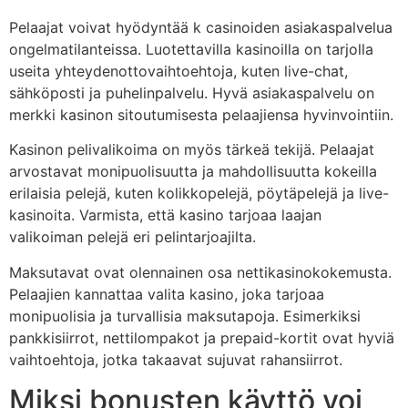
Pelaajat voivat hyödyntää k casinoiden asiakaspalvelua
ongelmatilanteissa. Luotettavilla kasinoilla on tarjolla
useita yhteydenottovaihtoehtoja, kuten live-chat,
sähköposti ja puhelinpalvelu. Hyvä asiakaspalvelu on
merkki kasinon sitoutumisesta pelaajiensa hyvinvointiin.
Kasinon pelivalikoima on myös tärkeä tekijä. Pelaajat
arvostavat monipuolisuutta ja mahdollisuutta kokeilla
erilaisia pelejä, kuten kolikkopelejä, pöytäpelejä ja live-
kasinoita. Varmista, että kasino tarjoaa laajan
valikoiman pelejä eri pelintarjoajilta.
Maksutavat ovat olennainen osa nettikasinokokemusta.
Pelaajien kannattaa valita kasino, joka tarjoaa
monipuolisia ja turvallisia maksutapoja. Esimerkiksi
pankkisiirrot, nettilompakot ja prepaid-kortit ovat hyviä
vaihtoehtoja, jotka takaavat sujuvat rahansiirrot.
Miksi bonusten käyttö voi