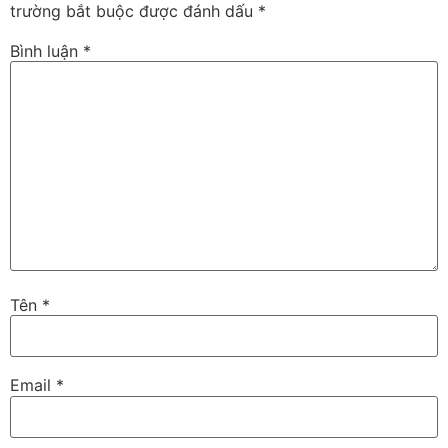
trường bắt buộc được đánh dấu
*
Bình luận
*
Tên
*
Email
*