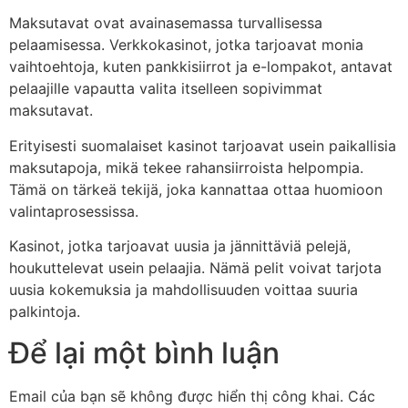
Maksutavat ovat avainasemassa turvallisessa
pelaamisessa. Verkkokasinot, jotka tarjoavat monia
vaihtoehtoja, kuten pankkisiirrot ja e-lompakot, antavat
pelaajille vapautta valita itselleen sopivimmat
maksutavat.
Erityisesti suomalaiset kasinot tarjoavat usein paikallisia
maksutapoja, mikä tekee rahansiirroista helpompia.
Tämä on tärkeä tekijä, joka kannattaa ottaa huomioon
valintaprosessissa.
Kasinot, jotka tarjoavat uusia ja jännittäviä pelejä,
houkuttelevat usein pelaajia. Nämä pelit voivat tarjota
uusia kokemuksia ja mahdollisuuden voittaa suuria
palkintoja.
Để lại một bình luận
Email của bạn sẽ không được hiển thị công khai.
Các