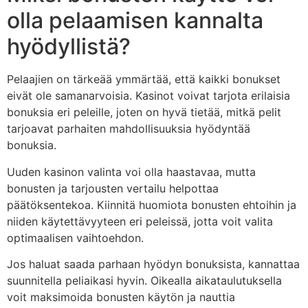
olla pelaamisen kannalta
hyödyllistä?
Pelaajien on tärkeää ymmärtää, että kaikki bonukset
eivät ole samanarvoisia. Kasinot voivat tarjota erilaisia
bonuksia eri peleille, joten on hyvä tietää, mitkä pelit
tarjoavat parhaiten mahdollisuuksia hyödyntää
bonuksia.
Uuden kasinon valinta voi olla haastavaa, mutta
bonusten ja tarjousten vertailu helpottaa
päätöksentekoa. Kiinnitä huomiota bonusten ehtoihin ja
niiden käytettävyyteen eri peleissä, jotta voit valita
optimaalisen vaihtoehdon.
Jos haluat saada parhaan hyödyn bonuksista, kannattaa
suunnitella peliaikasi hyvin. Oikealla aikataulutuksella
voit maksimoida bonusten käytön ja nauttia