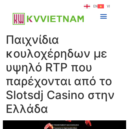
EN
VI
Παιχνίδια
κουλοχέρηδων με
υψηλό RTP που
παρέχονται από το
Slotsdj Casino στην
Ελλάδα