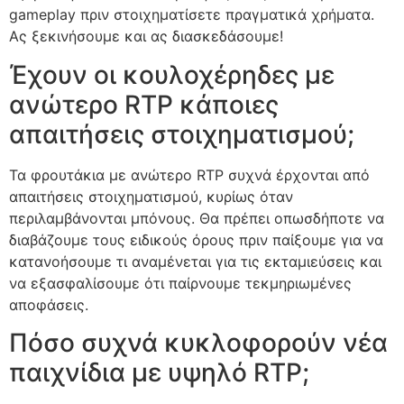
gameplay πριν στοιχηματίσετε πραγματικά χρήματα.
Ας ξεκινήσουμε και ας διασκεδάσουμε!
Έχουν οι κουλοχέρηδες με
ανώτερο RTP κάποιες
απαιτήσεις στοιχηματισμού;
Τα φρουτάκια με ανώτερο RTP συχνά έρχονται από
απαιτήσεις στοιχηματισμού, κυρίως όταν
περιλαμβάνονται μπόνους. Θα πρέπει οπωσδήποτε να
διαβάζουμε τους ειδικούς όρους πριν παίξουμε για να
κατανοήσουμε τι αναμένεται για τις εκταμιεύσεις και
να εξασφαλίσουμε ότι παίρνουμε τεκμηριωμένες
αποφάσεις.
Πόσο συχνά κυκλοφορούν νέα
παιχνίδια με υψηλό RTP;