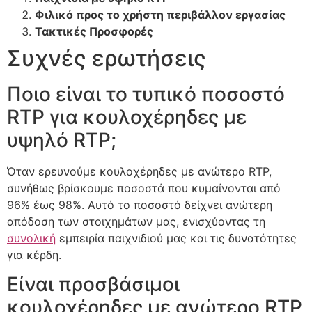
Φιλικό προς το χρήστη περιβάλλον εργασίας
Τακτικές Προσφορές
Συχνές ερωτήσεις
Ποιο είναι το τυπικό ποσοστό
RTP για κουλοχέρηδες με
υψηλό RTP;
Όταν ερευνούμε κουλοχέρηδες με ανώτερο RTP,
συνήθως βρίσκουμε ποσοστά που κυμαίνονται από
96% έως 98%. Αυτό το ποσοστό δείχνει ανώτερη
απόδοση των στοιχημάτων μας, ενισχύοντας τη
συνολική
εμπειρία παιχνιδιού μας και τις δυνατότητες
για κέρδη.
Είναι προσβάσιμοι
κουλοχέρηδες με ανώτερο RTP