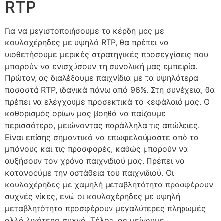
RTP
Για να μεγιστοποιήσουμε τα κέρδη μας με
κουλοχέρηδες με υψηλό RTP, θα πρέπει να
υιοθετήσουμε μερικές στρατηγικές προσεγγίσεις που
μπορούν να ενισχύσουν τη συνολική μας εμπειρία.
Πρώτον, ας διαλέξουμε παιχνίδια με τα υψηλότερα
ποσοστά RTP, ιδανικά πάνω από 96%. Στη συνέχεια, θα
πρέπει να ελέγχουμε προσεκτικά το κεφάλαιό μας. Ο
καθορισμός ορίων μας βοηθά να παίζουμε
περισσότερο, μειώνοντας παράλληλα τις απώλειες.
Είναι επίσης σημαντικό να επωφελούμαστε από τα
μπόνους και τις προσφορές, καθώς μπορούν να
αυξήσουν τον χρόνο παιχνιδιού μας. Πρέπει να
κατανοούμε την αστάθεια του παιχνιδιού. Οι
κουλοχέρηδες με χαμηλή μεταβλητότητα προσφέρουν
συχνές νίκες, ενώ οι κουλοχέρηδες με υψηλή
μεταβλητότητα προσφέρουν μεγαλύτερες πληρωμές
αλλά λιγότερο συχνά. Τέλος, ας μείνουμε