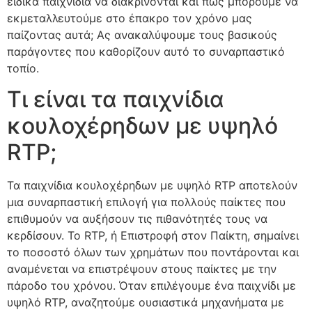
ειδικά παιχνίδια να διακρίνονται και πώς μπορούμε να
εκμεταλλευτούμε στο έπακρο τον χρόνο μας
παίζοντας αυτά; Ας ανακαλύψουμε τους βασικούς
παράγοντες που καθορίζουν αυτό το συναρπαστικό
τοπίο.
Τι είναι τα παιχνίδια
κουλοχέρηδων με υψηλό
RTP;
Τα παιχνίδια κουλοχέρηδων με υψηλό RTP αποτελούν
μια συναρπαστική επιλογή για πολλούς παίκτες που
επιθυμούν να αυξήσουν τις πιθανότητές τους να
κερδίσουν. Το RTP, ή Επιστροφή στον Παίκτη, σημαίνει
το ποσοστό όλων των χρημάτων που ποντάρονται και
αναμένεται να επιστρέψουν στους παίκτες με την
πάροδο του χρόνου. Όταν επιλέγουμε ένα παιχνίδι με
υψηλό RTP, αναζητούμε ουσιαστικά μηχανήματα με