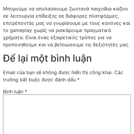
Μπορούμε να απολαύσουμε ζωντανά παιχνίδια καζίνο
σε λειτουργία επίδειξης σε διάφορες πλατφόρμες,
επιτρέποντάς μας να γνωρίσουμε με τους κανόνες και
το gameplay χωρίς να ρισκάρουμε πραγματικά
χρήματα. Είναι ένας εξαιρετικός τρόπος για να
προπονηθούμε και να βελτιώσουμε τις δεξιότητές μας.
Để lại một bình luận
Email của bạn sẽ không được hiển thị công khai.
Các
trường bắt buộc được đánh dấu
*
Bình luận
*