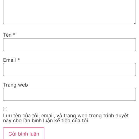
Tên
*
Email
*
Trang web
Lưu tên của tôi, email, và trang web trong trình duyệt
này cho lần bình luận kế tiếp của tôi.