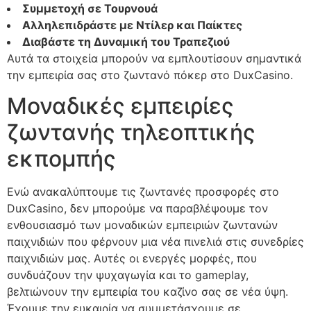
Συμμετοχή σε Τουρνουά
Αλληλεπιδράστε με Ντίλερ και Παίκτες
Διαβάστε τη Δυναμική του Τραπεζιού
Αυτά τα στοιχεία μπορούν να εμπλουτίσουν σημαντικά
την εμπειρία σας στο ζωντανό πόκερ στο DuxCasino.
Μοναδικές εμπειρίες
ζωντανής τηλεοπτικής
εκπομπής
Ενώ ανακαλύπτουμε τις ζωντανές προσφορές στο
DuxCasino, δεν μπορούμε να παραβλέψουμε τον
ενθουσιασμό των μοναδικών εμπειριών ζωντανών
παιχνιδιών που φέρνουν μια νέα πινελιά στις συνεδρίες
παιχνιδιών μας. Αυτές οι ενεργές μορφές, που
συνδυάζουν την ψυχαγωγία και το gameplay,
βελτιώνουν την εμπειρία του καζίνο σας σε νέα ύψη.
Έχουμε την ευκαιρία να συμμετάσχουμε σε