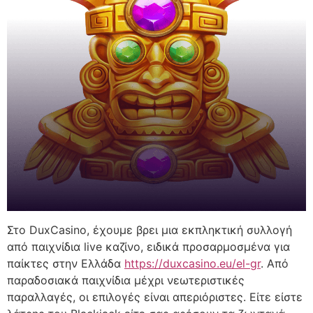
Στο DuxCasino, έχουμε βρει μια εκπληκτική συλλογή
από παιχνίδια live καζίνο, ειδικά προσαρμοσμένα για
παίκτες στην Ελλάδα
https://duxcasino.eu/el-gr
. Από
παραδοσιακά παιχνίδια μέχρι νεωτεριστικές
παραλλαγές, οι επιλογές είναι απεριόριστες. Είτε είστε