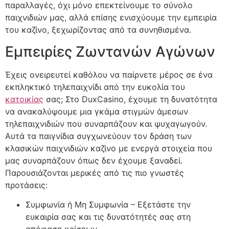
παραλλαγές, όχι μόνο επεκτείνουμε το σύνολο
παιχνιδιών μας, αλλά επίσης ενισχύουμε την εμπειρία
του καζίνο, ξεχωρίζοντας από τα συνηθισμένα.
Εμπειρίες Ζωντανών Αγώνων
Έχεις ονειρευτεί καθόλου να παίρνετε μέρος σε ένα
εκπληκτικό τηλεπαιχνίδι από την ευκολία του
κατοικίας
σας; Στο DuxCasino, έχουμε τη δυνατότητα
να ανακαλύψουμε μια γκάμα στιγμών άμεσων
τηλεπαιχνιδιών που συναρπάζουν και ψυχαγωγούν.
Αυτά τα παιγνίδια συγχωνεύουν τον δράση των
κλασικών παιχνιδιών καζίνο με ενεργά στοιχεία που
μας συναρπάζουν όπως δεν έχουμε ξαναδεί.
Παρουσιάζονται μερικές από τις πιο γνωστές
προτάσεις:
Συμφωνία ή Μη Συμφωνία – Εξετάστε την
ευκαιρία σας και τις δυνατότητές σας στη
απόφαση κρίσεων.