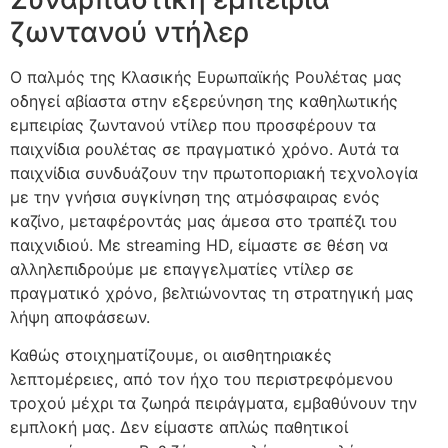
ζωντανού ντήλερ
Ο παλμός της Κλασικής Ευρωπαϊκής Ρουλέτας μας
οδηγεί αβίαστα στην εξερεύνηση της καθηλωτικής
εμπειρίας ζωντανού ντίλερ που προσφέρουν τα
παιχνίδια ρουλέτας σε πραγματικό χρόνο. Αυτά τα
παιχνίδια συνδυάζουν την πρωτοποριακή τεχνολογία
με την γνήσια συγκίνηση της ατμόσφαιρας ενός
καζίνο, μεταφέροντάς μας άμεσα στο τραπέζι του
παιχνιδιού. Με streaming HD, είμαστε σε θέση να
αλληλεπιδρούμε με επαγγελματίες ντίλερ σε
πραγματικό χρόνο, βελτιώνοντας τη στρατηγική μας
λήψη αποφάσεων.
Καθώς στοιχηματίζουμε, οι αισθητηριακές
λεπτομέρειες, από τον ήχο του περιστρεφόμενου
τροχού μέχρι τα ζωηρά πειράγματα, εμβαθύνουν την
εμπλοκή μας. Δεν είμαστε απλώς παθητικοί