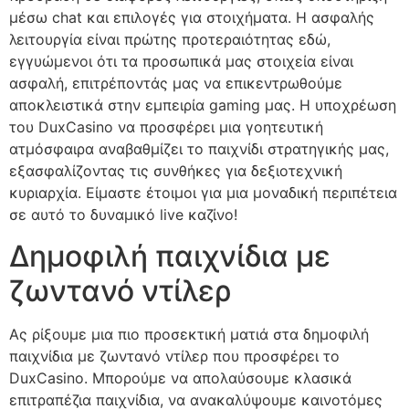
μέσω chat και επιλογές για στοιχήματα. Η ασφαλής
λειτουργία είναι πρώτης προτεραιότητας εδώ,
εγγυώμενοι ότι τα προσωπικά μας στοιχεία είναι
ασφαλή, επιτρέποντάς μας να επικεντρωθούμε
αποκλειστικά στην εμπειρία gaming μας. Η υποχρέωση
του DuxCasino να προσφέρει μια γοητευτική
ατμόσφαιρα αναβαθμίζει το παιχνίδι στρατηγικής μας,
εξασφαλίζοντας τις συνθήκες για δεξιοτεχνική
κυριαρχία. Είμαστε έτοιμοι για μια μοναδική περιπέτεια
σε αυτό το δυναμικό live καζίνο!
Δημοφιλή παιχνίδια με
ζωντανό ντίλερ
Ας ρίξουμε μια πιο προσεκτική ματιά στα δημοφιλή
παιχνίδια με ζωντανό ντίλερ που προσφέρει το
DuxCasino. Μπορούμε να απολαύσουμε κλασικά
επιτραπέζια παιχνίδια, να ανακαλύψουμε καινοτόμες