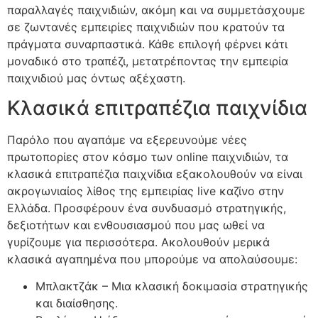
παραλλαγές παιχνιδιών, ακόμη και να συμμετάσχουμε
σε ζωντανές εμπειρίες παιχνιδιών που κρατούν τα
πράγματα συναρπαστικά. Κάθε επιλογή φέρνει κάτι
μοναδικό στο τραπέζι, μετατρέποντας την εμπειρία
παιχνιδιού μας όντως αξέχαστη.
Κλασικά επιτραπέζια παιχνίδια
Παρόλο που αγαπάμε να εξερευνούμε νέες
πρωτοπορίες στον κόσμο των online παιχνιδιών, τα
κλασικά επιτραπέζια παιχνίδια εξακολουθούν να είναι
ακρογωνιαίος λίθος της εμπειρίας live καζίνο στην
Ελλάδα. Προσφέρουν ένα συνδυασμό στρατηγικής,
δεξιοτήτων και ενθουσιασμού που μας ωθεί να
γυρίζουμε για περισσότερα. Ακολουθούν μερικά
κλασικά αγαπημένα που μπορούμε να απολαύσουμε:
Μπλακτζάκ – Μια κλασική δοκιμασία στρατηγικής
και διαίσθησης.