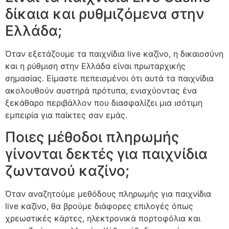
δίκαια και ρυθμιζόμενα στην
Ελλάδα;
Όταν εξετάζουμε τα παιχνίδια live καζίνο, η δικαιοσύνη
και η ρύθμιση στην Ελλάδα είναι πρωταρχικής
σημασίας. Είμαστε πεπεισμένοι ότι αυτά τα παιχνίδια
ακολουθούν αυστηρά πρότυπα, ενισχύοντας ένα
ξεκάθαρο περιβάλλον που διασφαλίζει μια ισότιμη
εμπειρία για παίκτες σαν εμάς.
Ποιες μέθοδοι πληρωμής
γίνονται δεκτές για παιχνίδια
ζωντανού καζίνο;
Όταν αναζητούμε μεθόδους πληρωμής για παιχνίδια
live καζίνο, θα βρούμε διάφορες επιλογές όπως
χρεωστικές κάρτες, ηλεκτρονικά πορτοφόλια και