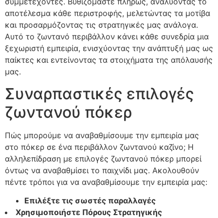
συμμετέχοντες. Βυθιζόμαστε πλήρως, αναλύοντας το
αποτέλεσμα κάθε περιστροφής, μελετώντας τα μοτίβα
και προσαρμόζοντας τις στρατηγικές μας ανάλογα.
Αυτό το ζωντανό περιβάλλον κάνει κάθε συνεδρία μια
ξεχωριστή εμπειρία, ενισχύοντας την ανάπτυξή μας ως
παίκτες και εντείνοντας τα στοιχήματα της απόλαυσής
μας.
Συναρπαστικές επιλογές
ζωντανού πόκερ
Πώς μπορούμε να αναβαθμίσουμε την εμπειρία μας
στο πόκερ σε ένα περιβάλλον ζωντανού καζίνο; Η
αλληλεπίδραση με επιλογές ζωντανού πόκερ μπορεί
όντως να αναβαθμίσει το παιχνίδι μας. Ακολουθούν
πέντε τρόποι για να αναβαθμίσουμε την εμπειρία μας:
Επιλέξτε τις σωστές παραλλαγές
Χρησιμοποιήστε Πόρους Στρατηγικής