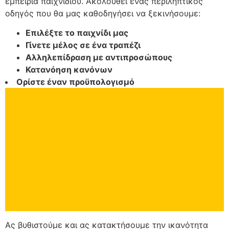
εμπειρία παιχνιδιού. Ακολουθεί ένας περιληπτικός
οδηγός που θα μας καθοδηγήσει να ξεκινήσουμε:
Επιλέξτε το παιχνίδι μας
Γίνετε μέλος σε ένα τραπέζι
Αλληλεπίδραση με αντιπροσώπους
Κατανόηση κανόνων
Ορίστε έναν προϋπολογισμό
Ας βυθιστούμε και ας κατακτήσουμε την ικανότητα