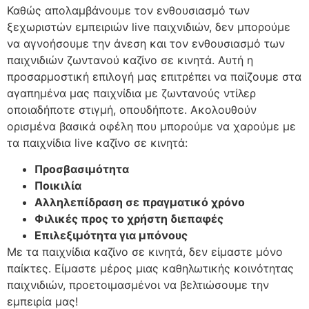
Καθώς απολαμβάνουμε τον ενθουσιασμό των
ξεχωριστών εμπειριών live παιχνιδιών, δεν μπορούμε
να αγνοήσουμε την άνεση και τον ενθουσιασμό των
παιχνιδιών ζωντανού καζίνο σε κινητά. Αυτή η
προσαρμοστική επιλογή μας επιτρέπει να παίζουμε στα
αγαπημένα μας παιχνίδια με ζωντανούς ντίλερ
οποιαδήποτε στιγμή, οπουδήποτε. Ακολουθούν
ορισμένα βασικά οφέλη που μπορούμε να χαρούμε με
τα παιχνίδια live καζίνο σε κινητά:
Προσβασιμότητα
Ποικιλία
Αλληλεπίδραση σε πραγματικό χρόνο
Φιλικές προς το χρήστη διεπαφές
Επιλεξιμότητα για μπόνους
Με τα παιχνίδια καζίνο σε κινητά, δεν είμαστε μόνο
παίκτες. Είμαστε μέρος μιας καθηλωτικής κοινότητας
παιχνιδιών, προετοιμασμένοι να βελτιώσουμε την
εμπειρία μας!