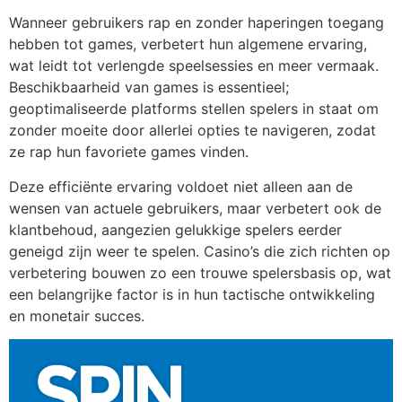
Wanneer gebruikers rap en zonder haperingen toegang
hebben tot games, verbetert hun algemene ervaring,
wat leidt tot verlengde speelsessies en meer vermaak.
Beschikbaarheid van games is essentieel;
geoptimaliseerde platforms stellen spelers in staat om
zonder moeite door allerlei opties te navigeren, zodat
ze rap hun favoriete games vinden.
Deze efficiënte ervaring voldoet niet alleen aan de
wensen van actuele gebruikers, maar verbetert ook de
klantbehoud, aangezien gelukkige spelers eerder
geneigd zijn weer te spelen. Casino’s die zich richten op
verbetering bouwen zo een trouwe spelersbasis op, wat
een belangrijke factor is in hun tactische ontwikkeling
en monetair succes.