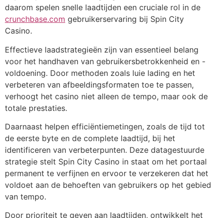
daarom spelen snelle laadtijden een cruciale rol in de
crunchbase.com
gebruikerservaring bij Spin City
Casino.
Effectieve laadstrategieën zijn van essentieel belang
voor het handhaven van gebruikersbetrokkenheid en -
voldoening. Door methoden zoals luie lading en het
verbeteren van afbeeldingsformaten toe te passen,
verhoogt het casino niet alleen de tempo, maar ook de
totale prestaties.
Daarnaast helpen efficiëntiemetingen, zoals de tijd tot
de eerste byte en de complete laadtijd, bij het
identificeren van verbeterpunten. Deze datagestuurde
strategie stelt Spin City Casino in staat om het portaal
permanent te verfijnen en ervoor te verzekeren dat het
voldoet aan de behoeften van gebruikers op het gebied
van tempo.
Door prioriteit te geven aan laadtijden, ontwikkelt het