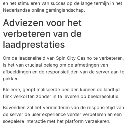
en het stimuleren van succes op de lange termijn in het
Nederlandse online gaminglandschap.
Adviezen voor het
verbeteren van de
laadprestaties
Om de laadsnelheid van Spin City Casino te verbeteren,
is het van cruciaal belang om de afmetingen van
afbeeldingen en de responsietijden van de server aan te
pakken.
Kleinere, geoptimaliseerde beelden kunnen de laadtijd
flink verkorten zonder in te leveren op beeldresolutie.
Bovendien zal het verminderen van de responsietijd van
de server de user experience verder verbeteren en een
soepelere interactie met het platform verzekeren.