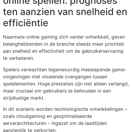
online spellen: prognoses
ten aanzien van snelheid en
efficiëntie
Naarmate online gaming zich verder ontwikkelt, geven
belanghebbenden in de branche steeds meer prioriteit
aan snelheid en effectiviteit om de gebruikerservaring
te verbeteren.
Spelers verwachten tegenwoordig meeslepende game-
omgevingen met vloeiende overgangen tussen
spelelementen. Hoge prestaties zijn niet alleen verlangd,
maar cruciaal om gebruikers te behouden in een
strijdlustige markt.
In dit scenario worden technologische ontwikkelingen –
zoals cloudgaming en geoptimaliseerde
serverarchitecturen – ingezet om de laadtijden
aanzienlijk te verkorten.