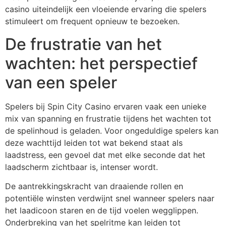
casino uiteindelijk een vloeiende ervaring die spelers
stimuleert om frequent opnieuw te bezoeken.
De frustratie van het
wachten: het perspectief
van een speler
Spelers bij Spin City Casino ervaren vaak een unieke
mix van spanning en frustratie tijdens het wachten tot
de spelinhoud is geladen. Voor ongeduldige spelers kan
deze wachttijd leiden tot wat bekend staat als
laadstress, een gevoel dat met elke seconde dat het
laadscherm zichtbaar is, intenser wordt.
De aantrekkingskracht van draaiende rollen en
potentiële winsten verdwijnt snel wanneer spelers naar
het laadicoon staren en de tijd voelen wegglippen.
Onderbreking van het spelritme kan leiden tot