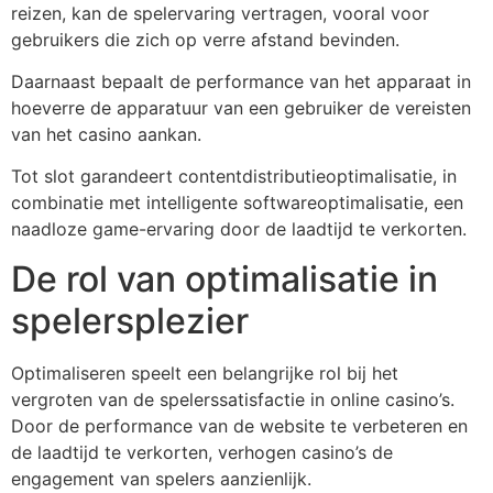
reizen, kan de spelervaring vertragen, vooral voor
gebruikers die zich op verre afstand bevinden.
Daarnaast bepaalt de performance van het apparaat in
hoeverre de apparatuur van een gebruiker de vereisten
van het casino aankan.
Tot slot garandeert contentdistributieoptimalisatie, in
combinatie met intelligente softwareoptimalisatie, een
naadloze game-ervaring door de laadtijd te verkorten.
De rol van optimalisatie in
spelersplezier
Optimaliseren speelt een belangrijke rol bij het
vergroten van de spelerssatisfactie in online casino’s.
Door de performance van de website te verbeteren en
de laadtijd te verkorten, verhogen casino’s de
engagement van spelers aanzienlijk.