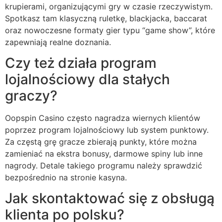
krupierami, organizującymi gry w czasie rzeczywistym.
Spotkasz tam klasyczną ruletkę, blackjacka, baccarat
oraz nowoczesne formaty gier typu “game show”, które
zapewniają realne doznania.
Czy też działa program
lojalnościowy dla stałych
graczy?
Oopspin Casino często nagradza wiernych klientów
poprzez program lojalnościowy lub system punktowy.
Za częstą grę gracze zbierają punkty, które można
zamieniać na ekstra bonusy, darmowe spiny lub inne
nagrody. Detale takiego programu należy sprawdzić
bezpośrednio na stronie kasyna.
Jak skontaktować się z obsługą
klienta po polsku?