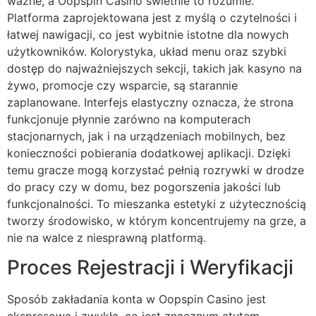
ważne, a Oopspin Casino świetnie to rozumie.
Platforma zaprojektowana jest z myślą o czytelności i
łatwej nawigacji, co jest wybitnie istotne dla nowych
użytkowników. Kolorystyka, układ menu oraz szybki
dostęp do najważniejszych sekcji, takich jak kasyno na
żywo, promocje czy wsparcie, są starannie
zaplanowane. Interfejs elastyczny oznacza, że strona
funkcjonuje płynnie zarówno na komputerach
stacjonarnych, jak i na urządzeniach mobilnych, bez
konieczności pobierania dodatkowej aplikacji. Dzięki
temu gracze mogą korzystać pełnią rozrywki w drodze
do pracy czy w domu, bez pogorszenia jakości lub
funkcjonalności. To mieszanka estetyki z użytecznością
tworzy środowisko, w którym koncentrujemy na grze, a
nie na walce z niesprawną platformą.
Proces Rejestracji i Weryfikacji
Sposób zakładania konta w Oopspin Casino jest