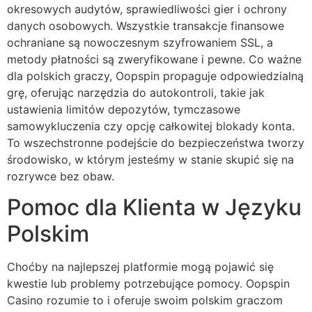
okresowych audytów, sprawiedliwości gier i ochrony
danych osobowych. Wszystkie transakcje finansowe
ochraniane są nowoczesnym szyfrowaniem SSL, a
metody płatności są zweryfikowane i pewne. Co ważne
dla polskich graczy, Oopspin propaguje odpowiedzialną
grę, oferując narzędzia do autokontroli, takie jak
ustawienia limitów depozytów, tymczasowe
samowykluczenia czy opcję całkowitej blokady konta.
To wszechstronne podejście do bezpieczeństwa tworzy
środowisko, w którym jesteśmy w stanie skupić się na
rozrywce bez obaw.
Pomoc dla Klienta w Języku
Polskim
Choćby na najlepszej platformie mogą pojawić się
kwestie lub problemy potrzebujące pomocy. Oopspin
Casino rozumie to i oferuje swoim polskim graczom