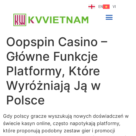
EN
VI
Oopspin Casino –
Główne Funkcje
Platformy, Które
Wyróżniają Ją w
Polsce
Gdy polscy gracze wyszukują nowych doświadczeń w
świecie kasyn online, często napotykają platformy,
które proponują podobny zestaw gier i promocji