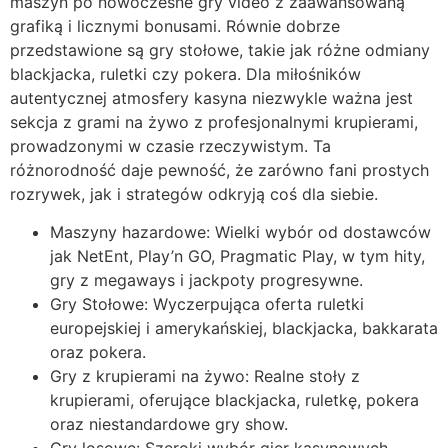
maszyn po nowoczesne gry video z zaawansowaną
grafiką i licznymi bonusami. Równie dobrze
przedstawione są gry stołowe, takie jak różne odmiany
blackjacka, ruletki czy pokera. Dla miłośników
autentycznej atmosfery kasyna niezwykle ważna jest
sekcja z grami na żywo z profesjonalnymi krupierami,
prowadzonymi w czasie rzeczywistym. Ta
różnorodność daje pewność, że zarówno fani prostych
rozrywek, jak i strategów odkryją coś dla siebie.
Maszyny hazardowe: Wielki wybór od dostawców
jak NetEnt, Play’n GO, Pragmatic Play, w tym hity,
gry z megaways i jackpoty progresywne.
Gry Stołowe: Wyczerpująca oferta ruletki
europejskiej i amerykańskiej, blackjacka, bakkarata
oraz pokera.
Gry z krupierami na żywo: Realne stoły z
krupierami, oferujące blackjacka, ruletkę, pokera
oraz niestandardowe gry show.