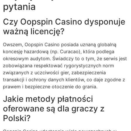
pytania
Czy Oopspin Casino dysponuje
ważną licencję?
Owszem, Oopspin Casino posiada uznaną globalną
koncesję hazardową (np. Curacao), która podlega
okresowym audytom. Świadczy to o tym, że serwis jest
zobowiązana respektować rygorystycznych norm
związanych z uczciwości gier, zabezpieczenia
transakcji i ochrony danych klientów, co daje zgodne z
prawem i bezpieczne otoczenie do grania.
Jakie metody płatności
oferowane są dla graczy z
Polski?