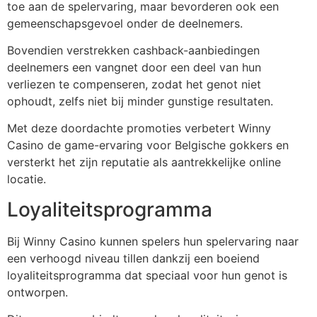
toe aan de spelervaring, maar bevorderen ook een
gemeenschapsgevoel onder de deelnemers.
Bovendien verstrekken cashback-aanbiedingen
deelnemers een vangnet door een deel van hun
verliezen te compenseren, zodat het genot niet
ophoudt, zelfs niet bij minder gunstige resultaten.
Met deze doordachte promoties verbetert Winny
Casino de game-ervaring voor Belgische gokkers en
versterkt het zijn reputatie als aantrekkelijke online
locatie.
Loyaliteitsprogramma
Bij Winny Casino kunnen spelers hun spelervaring naar
een verhoogd niveau tillen dankzij een boeiend
loyaliteitsprogramma dat speciaal voor hun genot is
ontworpen.