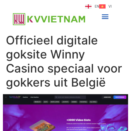
EN
VI
Officieel digitale
goksite Winny
Casino speciaal voor
gokkers uit België