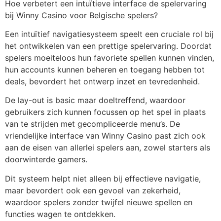
Hoe verbetert een intuïtieve interface de spelervaring
bij Winny Casino voor Belgische spelers?
Een intuïtief navigatiesysteem speelt een cruciale rol bij
het ontwikkelen van een prettige spelervaring. Doordat
spelers moeiteloos hun favoriete spellen kunnen vinden,
hun accounts kunnen beheren en toegang hebben tot
deals, bevordert het ontwerp inzet en tevredenheid.
De lay-out is basic maar doeltreffend, waardoor
gebruikers zich kunnen focussen op het spel in plaats
van te strijden met gecompliceerde menu’s. De
vriendelijke interface van Winny Casino past zich ook
aan de eisen van allerlei spelers aan, zowel starters als
doorwinterde gamers.
Dit systeem helpt niet alleen bij effectieve navigatie,
maar bevordert ook een gevoel van zekerheid,
waardoor spelers zonder twijfel nieuwe spellen en
functies wagen te ontdekken.