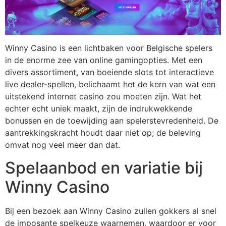
Winny Casino is een lichtbaken voor Belgische spelers
in de enorme zee van online gamingopties. Met een
divers assortiment, van boeiende slots tot interactieve
live dealer-spellen, belichaamt het de kern van wat een
uitstekend internet casino zou moeten zijn. Wat het
echter echt uniek maakt, zijn de indrukwekkende
bonussen en de toewijding aan spelerstevredenheid. De
aantrekkingskracht houdt daar niet op; de beleving
omvat nog veel meer dan dat.
Spelaanbod en variatie bij
Winny Casino
Bij een bezoek aan Winny Casino zullen gokkers al snel
de imposante spelkeuze waarnemen, waardoor er voor