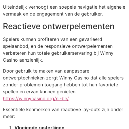
Uiteindelijk verhoogt een soepele navigatie het algehele
vermaak en de engagement van de gebruiker.
Reactieve ontwerpelementen
Spelers kunnen profiteren van een gevarieerd
spelaanbod, en de responsieve ontwerpelementen
verbeteren hun totale gebruikerservaring bij Winny
Casino aanzienlijk.
Door gebruik te maken van aanpasbare
ontwerptechnieken zorgt Winny Casino dat alle spelers
zonder problemen toegang hebben tot hun favoriete
spellen en ervan kunnen genieten
https://winnycasino.org/nl-be/
.
Essentiële kenmerken van reactieve lay-outs zijn onder
meer:
Vloeiende rasterlijnen