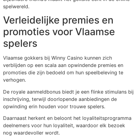
spelwereld.
Verleidelijke premies en
promoties voor Vlaamse
spelers
Vlaamse gokkers bij Winny Casino kunnen zich
verblijden op een scala aan opwindende premies en
promoties die zijn bedoeld om hun speelbeleving te
verhogen.
De royale aanmeldbonus biedt je een flinke stimulans bij
inschrijving, terwijl doorlopende aanbiedingen de
opwinding erin houden voor trouwe spelers.
Daarnaast herkent en beloont het loyaliteitsprogramma
deelnemers voor hun loyaliteit, waardoor elk bezoek
nog waardevoller wordt.