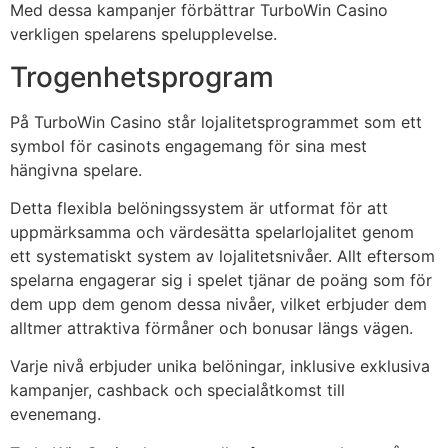
Med dessa kampanjer förbättrar TurboWin Casino
verkligen spelarens spelupplevelse.
Trogenhetsprogram
På TurboWin Casino står lojalitetsprogrammet som ett
symbol för casinots engagemang för sina mest
hängivna spelare.
Detta flexibla belöningssystem är utformat för att
uppmärksamma och värdesätta spelarlojalitet genom
ett systematiskt system av lojalitetsnivåer. Allt eftersom
spelarna engagerar sig i spelet tjänar de poäng som för
dem upp dem genom dessa nivåer, vilket erbjuder dem
alltmer attraktiva förmåner och bonusar längs vägen.
Varje nivå erbjuder unika belöningar, inklusive exklusiva
kampanjer, cashback och specialåtkomst till
evenemang.