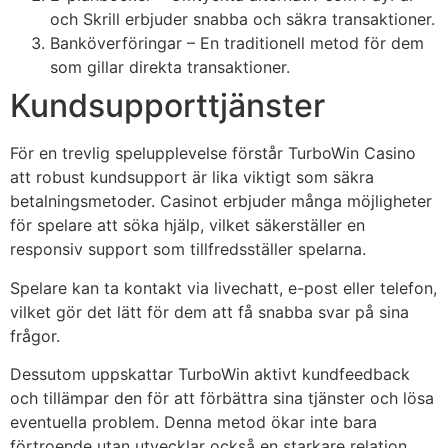
och Skrill erbjuder snabba och säkra transaktioner.
Banköverföringar – En traditionell metod för dem
som gillar direkta transaktioner.
Kundsupporttjänster
För en trevlig spelupplevelse förstår TurboWin Casino
att robust kundsupport är lika viktigt som säkra
betalningsmetoder. Casinot erbjuder många möjligheter
för spelare att söka hjälp, vilket säkerställer en
responsiv support som tillfredsställer spelarna.
Spelare kan ta kontakt via livechatt, e-post eller telefon,
vilket gör det lätt för dem att få snabba svar på sina
frågor.
Dessutom uppskattar TurboWin aktivt kundfeedback
och tillämpar den för att förbättra sina tjänster och lösa
eventuella problem. Denna metod ökar inte bara
förtroende utan utvecklar också en starkare relation