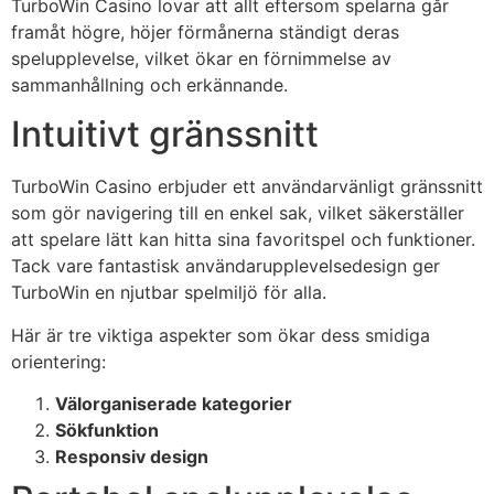
TurboWin Casino lovar att allt eftersom spelarna går
framåt högre, höjer förmånerna ständigt deras
spelupplevelse, vilket ökar en förnimmelse av
sammanhållning och erkännande.
Intuitivt gränssnitt
TurboWin Casino erbjuder ett användarvänligt gränssnitt
som gör navigering till en enkel sak, vilket säkerställer
att spelare lätt kan hitta sina favoritspel och funktioner.
Tack vare fantastisk användarupplevelsedesign ger
TurboWin en njutbar spelmiljö för alla.
Här är tre viktiga aspekter som ökar dess smidiga
orientering:
Välorganiserade kategorier
Sökfunktion
Responsiv design