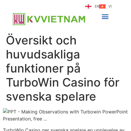
EN
VI
Översikt och
huvudsakliga
funktioner på
TurboWin Casino för
svenska spelare
TurboWin Casino ger svenska spelare en upplevelse av