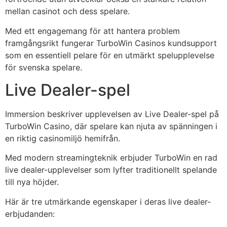
mellan casinot och dess spelare.
Med ett engagemang för att hantera problem
framgångsrikt fungerar TurboWin Casinos kundsupport
som en essentiell pelare för en utmärkt spelupplevelse
för svenska spelare.
Live Dealer-spel
Immersion beskriver upplevelsen av Live Dealer-spel på
TurboWin Casino, där spelare kan njuta av spänningen i
en riktig casinomiljö hemifrån.
Med modern streamingteknik erbjuder TurboWin en rad
live dealer-upplevelser som lyfter traditionellt spelande
till nya höjder.
Här är tre utmärkande egenskaper i deras live dealer-
erbjudanden: