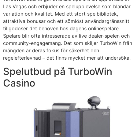
Las Vegas och erbjuder en spelupplevelse som blandar
variation och kvalitet. Med ett stort spelbibliotek,
attraktiva bonusar och ett sömlöst användargränssnitt
tillgodoser det behoven hos dagens onlinespelare.
Spelare blir ofta intresserade av live dealer-spelen och
community-engagemang. Det som skiljer TurboWin från
mängden är deras fokus för säkerhet och
regelefterlevnad – det finns mycket mer att undersöka.
Spelutbud på TurboWin
Casino