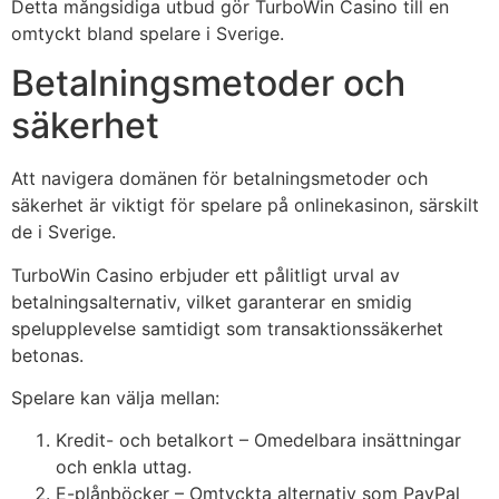
Detta mångsidiga utbud gör TurboWin Casino till en
omtyckt bland spelare i Sverige.
Betalningsmetoder och
säkerhet
Att navigera domänen för betalningsmetoder och
säkerhet är viktigt för spelare på onlinekasinon, särskilt
de i Sverige.
TurboWin Casino erbjuder ett pålitligt urval av
betalningsalternativ, vilket garanterar en smidig
spelupplevelse samtidigt som transaktionssäkerhet
betonas.
Spelare kan välja mellan:
Kredit- och betalkort – Omedelbara insättningar
och enkla uttag.
E-plånböcker – Omtyckta alternativ som PayPal