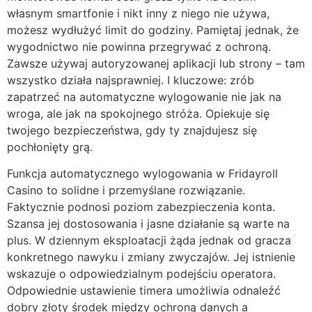
własnym smartfonie i nikt inny z niego nie używa,
możesz wydłużyć limit do godziny. Pamiętaj jednak, że
wygodnictwo nie powinna przegrywać z ochroną.
Zawsze używaj autoryzowanej aplikacji lub strony – tam
wszystko działa najsprawniej. I kluczowe: zrób
zapatrzeć na automatyczne wylogowanie nie jak na
wroga, ale jak na spokojnego stróża. Opiekuje się
twojego bezpieczeństwa, gdy ty znajdujesz się
pochłonięty grą.
Funkcja automatycznego wylogowania w Fridayroll
Casino to solidne i przemyślane rozwiązanie.
Faktycznie podnosi poziom zabezpieczenia konta.
Szansa jej dostosowania i jasne działanie są warte na
plus. W dziennym eksploatacji żąda jednak od gracza
konkretnego nawyku i zmiany zwyczajów. Jej istnienie
wskazuje o odpowiedzialnym podejściu operatora.
Odpowiednie ustawienie timera umożliwia odnaleźć
dobry złoty środek między ochroną danych a