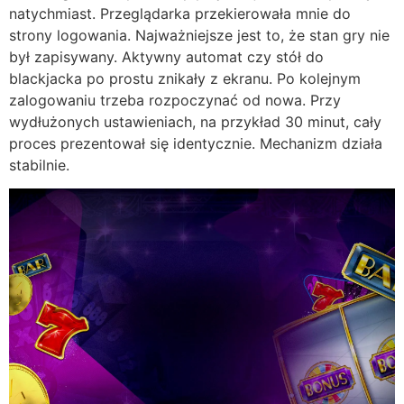
natychmiast. Przeglądarka przekierowała mnie do
strony logowania. Najważniejsze jest to, że stan gry nie
był zapisywany. Aktywny automat czy stół do
blackjacka po prostu znikały z ekranu. Po kolejnym
zalogowaniu trzeba rozpoczynać od nowa. Przy
wydłużonych ustawieniach, na przykład 30 minut, cały
proces prezentował się identycznie. Mechanizm działa
stabilnie.