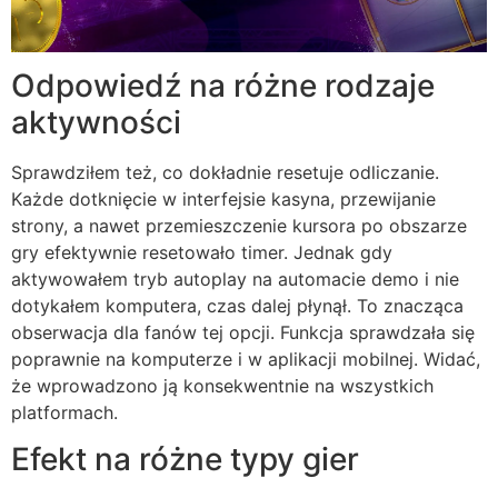
Odpowiedź na różne rodzaje
aktywności
Sprawdziłem też, co dokładnie resetuje odliczanie.
Każde dotknięcie w interfejsie kasyna, przewijanie
strony, a nawet przemieszczenie kursora po obszarze
gry efektywnie resetowało timer. Jednak gdy
aktywowałem tryb autoplay na automacie demo i nie
dotykałem komputera, czas dalej płynął. To znacząca
obserwacja dla fanów tej opcji. Funkcja sprawdzała się
poprawnie na komputerze i w aplikacji mobilnej. Widać,
że wprowadzono ją konsekwentnie na wszystkich
platformach.
Efekt na różne typy gier