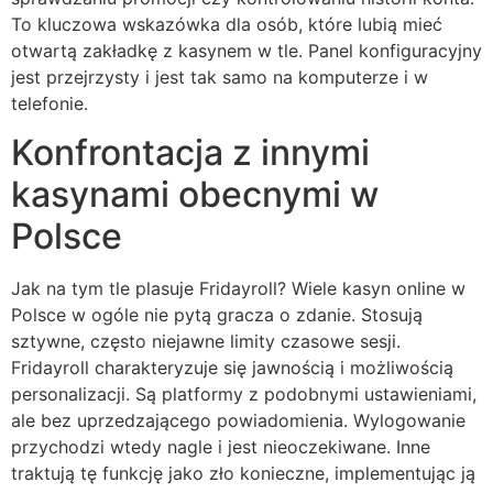
To kluczowa wskazówka dla osób, które lubią mieć
otwartą zakładkę z kasynem w tle. Panel konfiguracyjny
jest przejrzysty i jest tak samo na komputerze i w
telefonie.
Konfrontacja z innymi
kasynami obecnymi w
Polsce
Jak na tym tle plasuje Fridayroll? Wiele kasyn online w
Polsce w ogóle nie pytą gracza o zdanie. Stosują
sztywne, często niejawne limity czasowe sesji.
Fridayroll charakteryzuje się jawnością i możliwością
personalizacji. Są platformy z podobnymi ustawieniami,
ale bez uprzedzającego powiadomienia. Wylogowanie
przychodzi wtedy nagle i jest nieoczekiwane. Inne
traktują tę funkcję jako zło konieczne, implementując ją