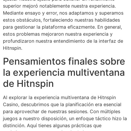
superior mejoró notablemente nuestra experiencia.
Mediante ensayo y error, nos adaptamos y superamos
estos obstáculos, fortaleciendo nuestras habilidades
para gestionar la plataforma eficazmente. En general,
estos problemas mejoraron nuestra experiencia y
profundizaron nuestra entendimiento de la interfaz de
Hitnspin.
Pensamientos finales sobre
la experiencia multiventana
de Hitnspin
Al explorar la experiencia multiventana de Hitnspin
Casino, descubrimos que la planificación era esencial
para aprovechar de nuestras sesiones. Con múltiples
juegos a nuestro disposición, un enfoque táctico hizo la
distinción. Aquí tienes algunas prácticas que