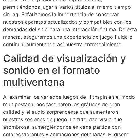
permitiéndonos jugar a varios títulos al mismo tiempo
sin lag. Enfatizamos la importancia de conservar
nuestros aparatos actualizados y compatibles con los
demandas del sitio para una interacción óptima. De esta
manera, aseguramos una experiencia de juego fluida e
continua, aumentando así nuestra entretenimiento.
Calidad de visualización y
sonido en el formato
multiventana
Al examinar los variados juegos de Hitnspin en el modo
multipestaña, nos fascinaron los gráficos de gran
calidad y el audio sorprendente que aumentaron
nuestras sesiones de juego. La fidelidad visual fue
asombrosa, sumergiéndonos en cada partida con
colores vibrantes y animaciones detalladas. El diseño