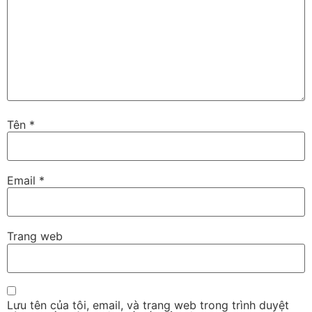
Tên
*
Email
*
Trang web
Lưu tên của tôi, email, và trang web trong trình duyệt