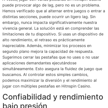
puede provocar algo de lag, pero no es un problema.
Hemos verificado que al alternar entre juegos o entrar a
distintas secciones, puede ocurrir un ligero lag. Sin
embargo, nunca impacta significativamente nuestra
vivencia general. La solución está en comprender las
limitaciones de tu dispositivo. Si usas un dispositivo de
alto rendimiento, el retraso es prácticamente
inapreciable. Además, minimizar los procesos en
segundo plano mejora la capacidad de respuesta.
Sugerimos cerrar las pestañas que no uses o no usar
aplicaciones demandantes ejecutándose
simultáneamente. Esto asegura la fluidez de juego que
buscamos. Al controlar estos simples cambios,
podemos maximizar la diversión y el rendimiento al
jugar con múltiples pestañas en Hitnspin Casino.
Confiabilidad y rendimiento
bajo presión