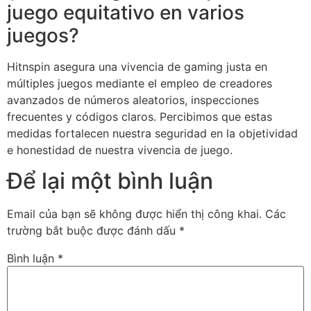
juego equitativo en varios
juegos?
Hitnspin asegura una vivencia de gaming justa en
múltiples juegos mediante el empleo de creadores
avanzados de números aleatorios, inspecciones
frecuentes y códigos claros. Percibimos que estas
medidas fortalecen nuestra seguridad en la objetividad
e honestidad de nuestra vivencia de juego.
Để lại một bình luận
Email của bạn sẽ không được hiển thị công khai.
Các
trường bắt buộc được đánh dấu
*
Bình luận
*