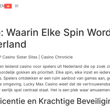
EN
VI
: Waarin Elke Spin Wor
erland
n leidend casino voor spelers uit Nederland die op zoek zi
oordelijk gokken als prioriteit. Elke spin, elke inzet en ied
s. Spelers ontdekken er een ruim aanbod van games aan, ge
e omgeving. Lucky Max Casino weet dat de vertrouwensband
erlijk spel centraal staat. Het is een plek waar amusement
entie en Krachtige Beveiligi