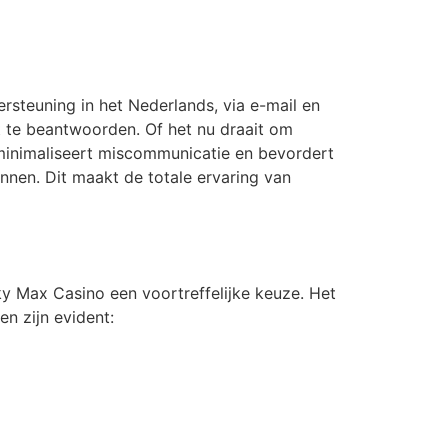
ersteuning in het Nederlands, via e-mail en
ct te beantwoorden. Of het nu draait om
 minimaliseert miscommunicatie en bevordert
nnen. Dit maakt de totale ervaring van
cky Max Casino een voortreffelijke keuze. Het
n zijn evident: