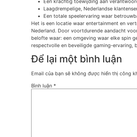
Een krachtig toewijding aan verantwoord
Laagdrempelige, Nederlandse klantenser
Een totale speelervaring waar betrouwba
Het is een locatie waar entertainment en vert
Nederland. Door voortdurende aandacht voor li
belofte waar: een omgeving waar elke spin ge
respectvolle en beveiligde gaming-ervaring, b
Để lại một bình luận
Email của bạn sẽ không được hiển thị công kh
Bình luận
*