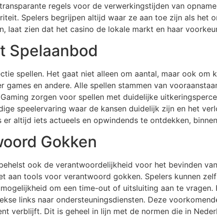
 transparante regels voor de verwerkingstijden van opnames
iteit. Spelers begrijpen altijd waar ze aan toe zijn als he
, laat zien dat het casino de lokale markt en haar voorkeu
nt Spelaanbod
ie spellen. Het gaat niet alleen om aantal, maar ook om kwa
ealer games en andere. Alle spellen stammen van vooraanst
 Gaming zorgen voor spellen met duidelijke uitkeringsperc
ige speelervaring waar de kansen duidelijk zijn en het ver
s er altijd iets actueels en opwindends te ontdekken, binn
woord Gokken
et behelst ook de verantwoordelijkheid voor het bevinden v
et aan tools voor verantwoord gokken. Spelers kunnen zelf 
e mogelijkheid om een time-out of uitsluiting aan te vragen
reekse links naar ondersteuningsdiensten. Deze voorkomen
t verblijft. Dit is geheel in lijn met de normen die in Nede