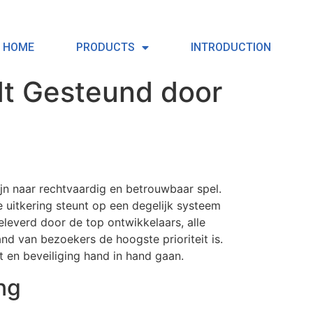
HOME
PRODUCTS
INTRODUCTION
dt Gesteund door
jn naar rechtvaardig en betrouwbaar spel.
ere uitkering steunt op een degelijk systeem
leverd door de top ontwikkelaars, alle
 van bezoekers de hoogste prioriteit is.
 en beveiliging hand in hand gaan.
ng