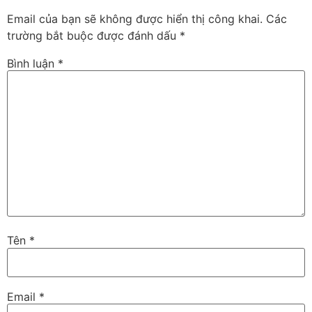
Email của bạn sẽ không được hiển thị công khai.
Các
trường bắt buộc được đánh dấu
*
Bình luận
*
Tên
*
Email
*