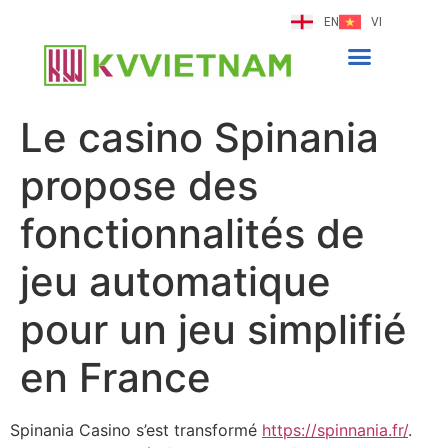
EN
VI
Le casino Spinania
propose des
fonctionnalités de
jeu automatique
pour un jeu simplifié
en France
Spinania Casino s’est transformé
https://spinnania.fr/
.