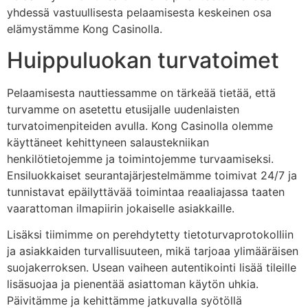
yhdessä vastuullisesta pelaamisesta keskeinen osa
elämystämme Kong Casinolla.
Huippuluokan turvatoimet
Pelaamisesta nauttiessamme on tärkeää tietää, että
turvamme on asetettu etusijalle uudenlaisten
turvatoimenpiteiden avulla. Kong Casinolla olemme
käyttäneet kehittyneen salaustekniikan
henkilötietojemme ja toimintojemme turvaamiseksi.
Ensiluokkaiset seurantajärjestelmämme toimivat 24/7 ja
tunnistavat epäilyttävää toimintaa reaaliajassa taaten
vaarattoman ilmapiirin jokaiselle asiakkaille.
Lisäksi tiimimme on perehdytetty tietoturvaprotokolliin
ja asiakkaiden turvallisuuteen, mikä tarjoaa ylimääräisen
suojakerroksen. Usean vaiheen autentikointi lisää tileille
lisäsuojaa ja pienentää asiattoman käytön uhkia.
Päivitämme ja kehittämme jatkuvalla syötöllä