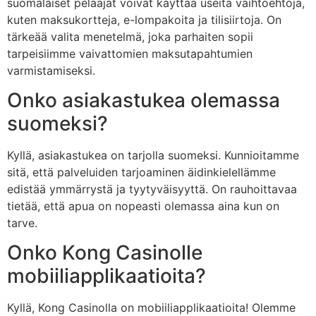
suomalaiset pelaajat voivat käyttää useita vaihtoehtoja,
kuten maksukortteja, e-lompakoita ja tilisiirtoja. On
tärkeää valita menetelmä, joka parhaiten sopii
tarpeisiimme vaivattomien maksutapahtumien
varmistamiseksi.
Onko asiakastukea olemassa
suomeksi?
Kyllä, asiakastukea on tarjolla suomeksi. Kunnioitamme
sitä, että palveluiden tarjoaminen äidinkielellämme
edistää ymmärrystä ja tyytyväisyyttä. On rauhoittavaa
tietää, että apua on nopeasti olemassa aina kun on
tarve.
Onko Kong Casinolle
mobiiliapplikaatioita?
Kyllä, Kong Casinolla on mobiiliapplikaatioita! Olemme