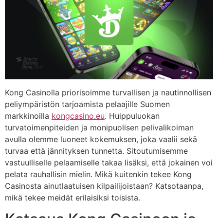
Kong Casinolla priorisoimme turvallisen ja nautinnollisen
peliympäristön tarjoamista pelaajille Suomen
markkinoilla
kongcasino.eu
. Huippuluokan
turvatoimenpiteiden ja monipuolisen pelivalikoiman
avulla olemme luoneet kokemuksen, joka vaalii sekä
turvaa että jännityksen tunnetta. Sitoutumisemme
vastuulliselle pelaamiselle takaa lisäksi, että jokainen voi
pelata rauhallisin mielin. Mikä kuitenkin tekee Kong
Casinosta ainutlaatuisen kilpailijoistaan? Katsotaanpa,
mikä tekee meidät erilaisiksi toisista.