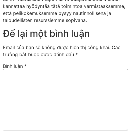
kannattaa hyödyntää tätä toimintoa varmistaaksemme,
että pelikokemuksemme pysyy nautinnollisena ja
taloudellisten resurssiemme sopivana.
Để lại một bình luận
Email của bạn sẽ không được hiển thị công khai.
Các
trường bắt buộc được đánh dấu
*
Bình luận
*