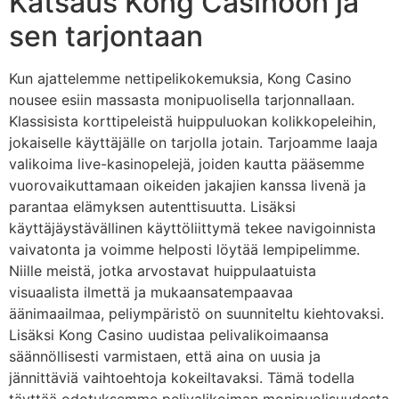
Katsaus Kong Casinoon ja
sen tarjontaan
Kun ajattelemme nettipelikokemuksia, Kong Casino
nousee esiin massasta monipuolisella tarjonnallaan.
Klassisista korttipeleistä huippuluokan kolikkopeleihin,
jokaiselle käyttäjälle on tarjolla jotain. Tarjoamme laaja
valikoima live-kasinopelejä, joiden kautta pääsemme
vuorovaikuttamaan oikeiden jakajien kanssa livenä ja
parantaa elämyksen autenttisuutta. Lisäksi
käyttäjäystävällinen käyttöliittymä tekee navigoinnista
vaivatonta ja voimme helposti löytää lempipelimme.
Niille meistä, jotka arvostavat huippulaatuista
visuaalista ilmettä ja mukaansatempaavaa
äänimaailmaa, peliympäristö on suunniteltu kiehtovaksi.
Lisäksi Kong Casino uudistaa pelivalikoimaansa
säännöllisesti varmistaen, että aina on uusia ja
jännittäviä vaihtoehtoja kokeiltavaksi. Tämä todella
täyttää odotuksemme pelivalikoiman monipuolisuudesta