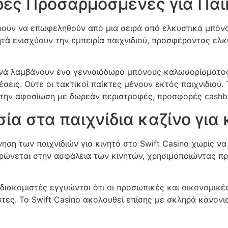
ές Προσαρμοσμένες για Παί
ορούν να επωφεληθούν από μια σειρά από ελκυστικά μπόν
ητά ενισχύουν την εμπειρία παιχνιδιού, προσφέροντας ελκ
υχνά λαμβάνουν ένα γενναιόδωρο μπόνους καλωσορίσματος
έσεις. Ούτε οι τακτικοί παίκτες μένουν εκτός παιχνιδιού.
την αφοσίωση με δωρεάν περιστροφές, προσφορές cashba
α στα παιχνίδια καζίνο για 
ηση των παιχνιδιών για κινητά στο Swift Casino χωρίς να
ντρώνεται στην ασφάλεια των κινητών, χρησιμοποιώντας 
 διακομιστές εγγυώνται ότι οι προσωπικές και οικονομικ
ες. Το Swift Casino ακολουθεί επίσης με σκληρά κανονι