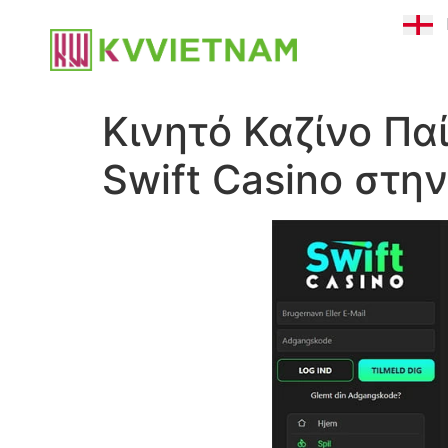
Κινητό Καζίνο Πα
Swift Casino στη