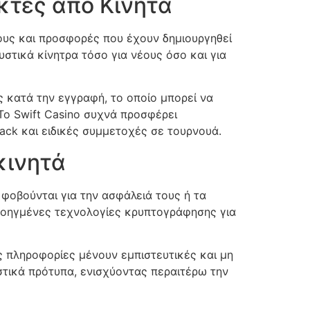
κτες από Κινητά
ους και προσφορές που έχουν δημιουργηθεί
υστικά κίνητρα τόσο για νέους όσο και για
 κατά την εγγραφή, το οποίο μπορεί να
 Το Swift Casino συχνά προσφέρει
ck και ειδικές συμμετοχές σε τουρνουά.
κινητά
 φοβούνται για την ασφάλειά τους ή τα
προηγμένες τεχνολογίες κρυπτογράφησης για
ές πληροφορίες μένουν εμπιστευτικές και μη
στικά πρότυπα, ενισχύοντας περαιτέρω την