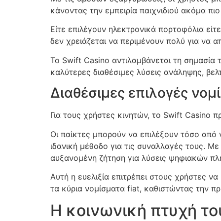
κάνοντας την εμπειρία παιχνιδιού ακόμα πιο
Είτε επιλέγουν ηλεκτρονικά πορτοφόλια είτ
δεν χρειάζεται να περιμένουν πολύ για να 
Το Swift Casino αντιλαμβάνεται τη σημασία 
καλύτερες διαθέσιμες λύσεις ανάληψης, βελτ
Διαθέσιμες επιλογές νομ
Για τους χρήστες κινητών, το Swift Casino 
Οι παίκτες μπορούν να επιλέξουν τόσο από 
ιδανική μέθοδο για τις συναλλαγές τους. Μ
αυξανομένη ζήτηση για λύσεις ψηφιακών π
Αυτή η ευελιξία επιτρέπει στους χρήστες ν
τα κύρια νομίσματα fiat, καθιστώντας την π
Η κοινωνική πτυχή του