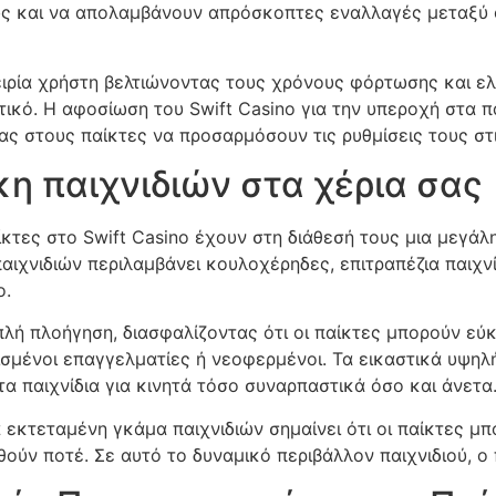
ς και να απολαμβάνουν απρόσκοπτες εναλλαγές μεταξύ ο
ειρία χρήστη βελτιώνοντας τους χρόνους φόρτωσης και ε
ικό. Η αφοσίωση του Swift Casino για την υπεροχή στα πα
ας στους παίκτες να προσαρμόσουν τις ρυθμίσεις τους στ
κη παιχνιδιών στα χέρια σας
ίκτες στο Swift Casino έχουν στη διάθεσή τους μια μεγάλ
παιχνιδιών περιλαμβάνει κουλοχέρηδες, επιτραπέζια παιχνί
ο.
πλή πλοήγηση, διασφαλίζοντας ότι οι παίκτες μπορούν εύ
τισμένοι επαγγελματίες ή νεοφερμένοι. Τα εικαστικά υψη
τα παιχνίδια για κινητά τόσο συναρπαστικά όσο και άνετα
α εκτεταμένη γκάμα παιχνιδιών σημαίνει ότι οι παίκτες μ
ούν ποτέ. Σε αυτό το δυναμικό περιβάλλον παιχνιδιού, ο 