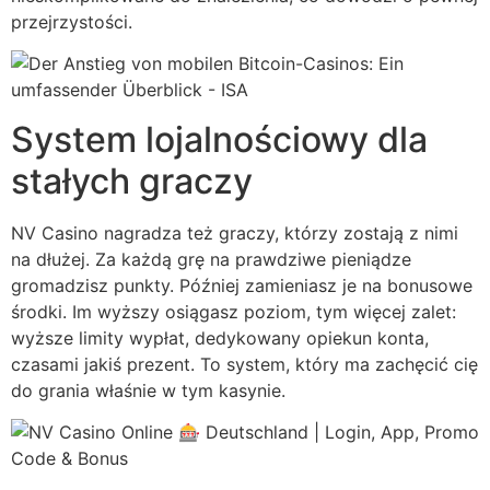
przejrzystości.
System lojalnościowy dla
stałych graczy
NV Casino nagradza też graczy, którzy zostają z nimi
na dłużej. Za każdą grę na prawdziwe pieniądze
gromadzisz punkty. Później zamieniasz je na bonusowe
środki. Im wyższy osiągasz poziom, tym więcej zalet:
wyższe limity wypłat, dedykowany opiekun konta,
czasami jakiś prezent. To system, który ma zachęcić cię
do grania właśnie w tym kasynie.