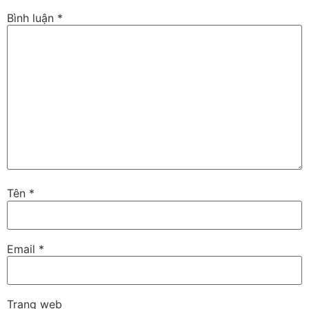
Bình luận
*
Tên
*
Email
*
Trang web