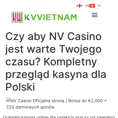
EN
VI
Czy aby NV Casino
jest warte Twojego
czasu? Kompletny
przegląd kasyna dla
Polski
Oceniam kasyna online dla polskich graczy od pewnego