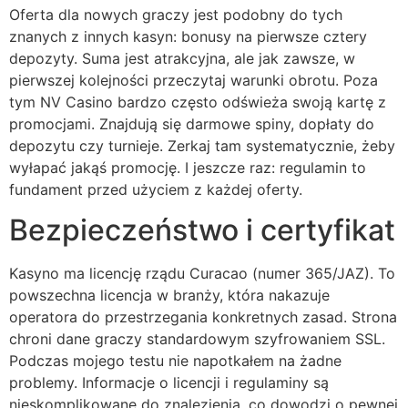
Oferta dla nowych graczy jest podobny do tych
znanych z innych kasyn: bonusy na pierwsze cztery
depozyty. Suma jest atrakcyjna, ale jak zawsze, w
pierwszej kolejności przeczytaj warunki obrotu. Poza
tym NV Casino bardzo często odświeża swoją kartę z
promocjami. Znajdują się darmowe spiny, dopłaty do
depozytu czy turnieje. Zerkaj tam systematycznie, żeby
wyłapać jakąś promocję. I jeszcze raz: regulamin to
fundament przed użyciem z każdej oferty.
Bezpieczeństwo i certyfikat
Kasyno ma licencję rządu Curacao (numer 365/JAZ). To
powszechna licencja w branży, która nakazuje
operatora do przestrzegania konkretnych zasad. Strona
chroni dane graczy standardowym szyfrowaniem SSL.
Podczas mojego testu nie napotkałem na żadne
problemy. Informacje o licencji i regulaminy są
nieskomplikowane do znalezienia, co dowodzi o pewnej