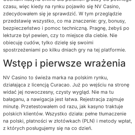
czasu, więc kiedy na rynku pojawiło się NV Casino,
zdecydowałem się je sprawdzić. W tym przeglądzie
przedstawię wszystko, co ma znaczenie: gry, bonusy,
bezpieczeństwo i pomoc techniczną. Pragnę, żebyś po
lekturze był pewien, czy to miejsce dla ciebie. Nie
obiecuję cudów, tylko dzielę się swoimi
spostrzeżeniami po kilku dniach gry na tej platformie.
Wstęp i pierwsze wrażenia
NV Casino to świeża marka na polskim rynku,
działająca z licencją Curacao. Już po wejściu na stronę
widać jej nowoczesny, czysty wygląd. Nie ma tu
bałaganu, a nawigacja jest łatwa. Rejestracja zajmuje
minutę. Przetestowałem od razu, jak kasyno traktuje
polskich klientów. Wszystko działa: pełne tłumaczenie
na polski, płatności w złotówkach (PLN) i metody wpłat,
z których posługujemy się na co dzień.