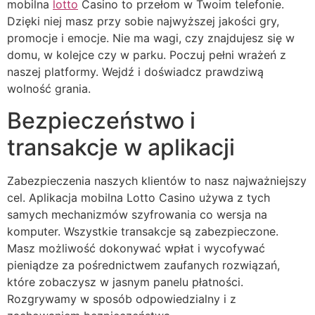
mobilna
lotto
Casino to przełom w Twoim telefonie.
Dzięki niej masz przy sobie najwyższej jakości gry,
promocje i emocje. Nie ma wagi, czy znajdujesz się w
domu, w kolejce czy w parku. Poczuj pełni wrażeń z
naszej platformy. Wejdź i doświadcz prawdziwą
wolność grania.
Bezpieczeństwo i
transakcje w aplikacji
Zabezpieczenia naszych klientów to nasz najważniejszy
cel. Aplikacja mobilna Lotto Casino używa z tych
samych mechanizmów szyfrowania co wersja na
komputer. Wszystkie transakcje są zabezpieczone.
Masz możliwość dokonywać wpłat i wycofywać
pieniądze za pośrednictwem zaufanych rozwiązań,
które zobaczysz w jasnym panelu płatności.
Rozgrywamy w sposób odpowiedzialny i z