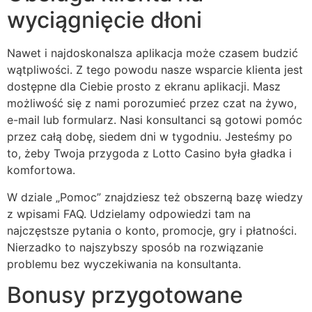
wyciągnięcie dłoni
Nawet i najdoskonalsza aplikacja może czasem budzić
wątpliwości. Z tego powodu nasze wsparcie klienta jest
dostępne dla Ciebie prosto z ekranu aplikacji. Masz
możliwość się z nami porozumieć przez czat na żywo,
e-mail lub formularz. Nasi konsultanci są gotowi pomóc
przez całą dobę, siedem dni w tygodniu. Jesteśmy po
to, żeby Twoja przygoda z Lotto Casino była gładka i
komfortowa.
W dziale „Pomoc” znajdziesz też obszerną bazę wiedzy
z wpisami FAQ. Udzielamy odpowiedzi tam na
najczęstsze pytania o konto, promocje, gry i płatności.
Nierzadko to najszybszy sposób na rozwiązanie
problemu bez wyczekiwania na konsultanta.
Bonusy przygotowane