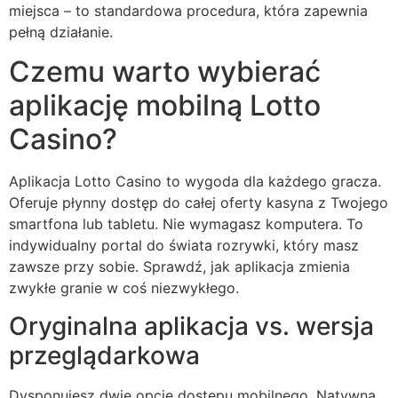
miejsca – to standardowa procedura, która zapewnia
pełną działanie.
Czemu warto wybierać
aplikację mobilną Lotto
Casino?
Aplikacja Lotto Casino to wygoda dla każdego gracza.
Oferuje płynny dostęp do całej oferty kasyna z Twojego
smartfona lub tabletu. Nie wymagasz komputera. To
indywidualny portal do świata rozrywki, który masz
zawsze przy sobie. Sprawdź, jak aplikacja zmienia
zwykłe granie w coś niezwykłego.
Oryginalna aplikacja vs. wersja
przeglądarkowa
Dysponujesz dwie opcje dostępu mobilnego. Natywna