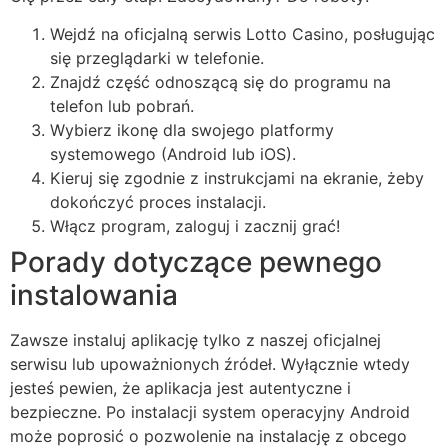
Wejdź na oficjalną serwis Lotto Casino, posługując
się przeglądarki w telefonie.
Znajdź część odnoszącą się do programu na
telefon lub pobrań.
Wybierz ikonę dla swojego platformy
systemowego (Android lub iOS).
Kieruj się zgodnie z instrukcjami na ekranie, żeby
dokończyć proces instalacji.
Włącz program, zaloguj i zacznij grać!
Porady dotyczące pewnego
instalowania
Zawsze instaluj aplikację tylko z naszej oficjalnej
serwisu lub upoważnionych źródeł. Wyłącznie wtedy
jesteś pewien, że aplikacja jest autentyczne i
bezpieczne. Po instalacji system operacyjny Android
może poprosić o pozwolenie na instalację z obcego