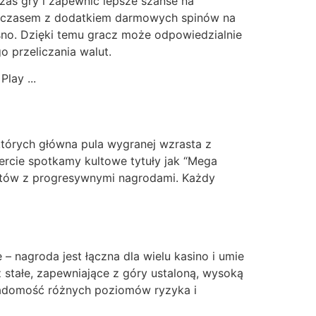
zas gry i zapewnić lepsze szanse na
, czasem z dodatkiem darmowych spinów na
no. Dzięki temu gracz może odpowiedzialnie
o przeliczania walut.
 których główna pula wygranej wzrasta z
ercie spotkamy kultowe tytuły jak “Mega
slotów z progresywnymi nagrodami. Każdy
– nagroda jest łączna dla wielu kasino i umie
z stałe, zapewniające z góry ustaloną, wysoką
wiadomość różnych poziomów ryzyka i