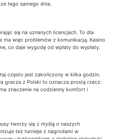
zcze tego samego dnia.
rając się na uznanych licencjach. To dla
 nie ma więc problemów z komunikacją. Kasino
zne, co daje wygodę od wpłaty do wypłaty.
taj często jest zakończony w kilka godzin.
a gracza z Polski to oznacza prostą rzecz:
 ma znaczenie na codzienny komfort i
nusy tworzy się z myślą o naszych
nizuje też turnieje z nagrodami w
mowym użytkownikiem z globalnej statystyki.