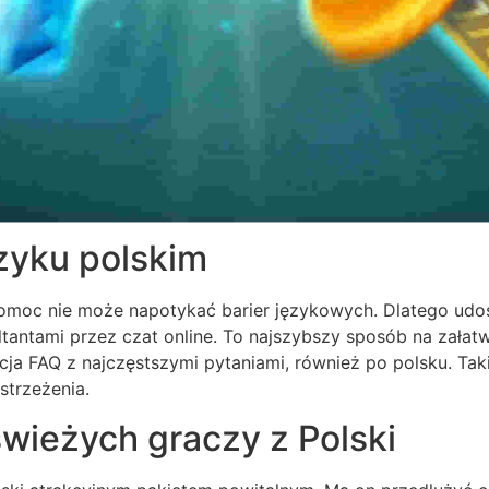
ęzyku polskim
pomoc nie może napotykać barier językowych. Dlatego udos
antami przez czat online. To najszybszy sposób na załatwi
cja FAQ z najczęstszymi pytaniami, również po polsku. Taki
strzeżenia.
świeżych graczy z Polski