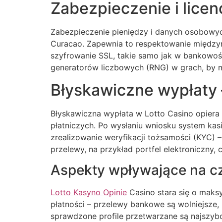
Zabezpieczenie i lice
Zabezpieczenie pieniędzy i danych osobowych
Curacao. Zapewnia to respektowanie międzyn
szyfrowanie SSL, takie samo jak w bankowośc
generatorów liczbowych (RNG) w grach, by m
Błyskawiczne wypłaty –
Błyskawiczna wypłata w Lotto Casino opiera 
płatniczych. Po wysłaniu wniosku system kas
zrealizowanie weryfikacji tożsamości (KYC) 
przelewy, na przykład portfel elektroniczny,
Aspekty wpływające na c
Lotto Kasyno Opinie
Casino stara się o maks
płatności – przelewy bankowe są wolniejsze, 
sprawdzone profile przetwarzane są najszyb