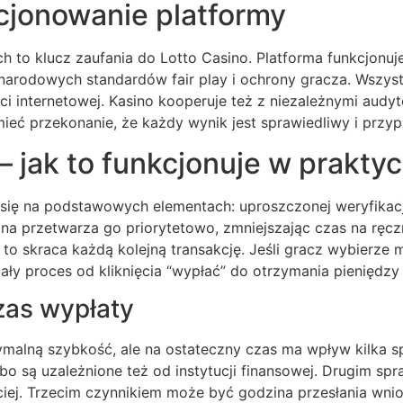
ncjonowanie platformy
 to klucz zaufania do Lotto Casino. Platforma funkcjonuj
arodowych standardów fair play i ochrony gracza. Wszys
i internetowej. Kasino kooperuje też z niezależnymi audyt
ieć przekonanie, że każdy wynik jest sprawiedliwy i przy
 jak to funkcjonuje w prakty
się na podstawowych elementach: uproszczonej weryfikacji
ina przetwarza go priorytetowo, zmniejszając czas na ręcz
– to skraca każdą kolejną transakcję. Jeśli gracz wybierz
 cały proces od kliknięcia “wypłać” do otrzymania pieniędzy
zas wypłaty
ymalną szybkość, ale na ostateczny czas ma wpływ kilka
bo są uzależnione też od instytucji finansowej. Drugim spr
ciej. Trzecim czynnikiem może być godzina przesłania wni