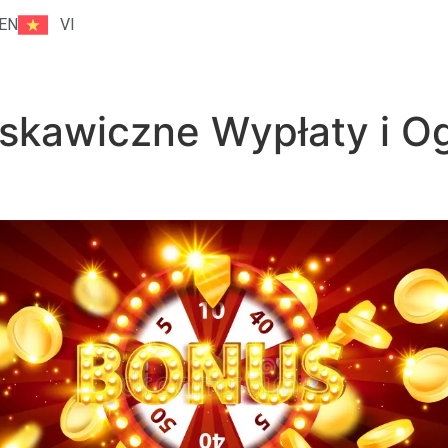
EN
VI
łyskawiczne Wypłaty i 