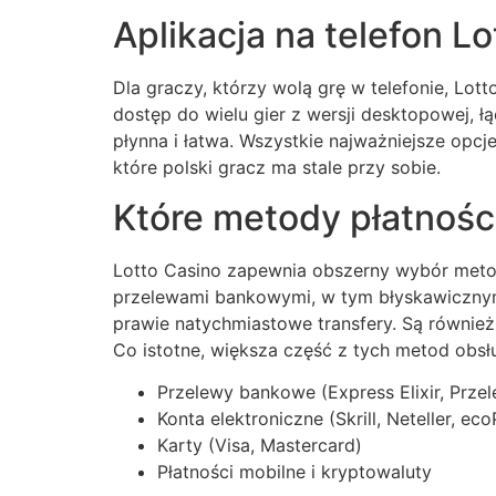
Aplikacja na telefon L
Dla graczy, którzy wolą grę w telefonie, Lott
dostęp do wielu gier z wersji desktopowej, ł
płynna i łatwa. Wszystkie najważniejsze opcje
które polski gracz ma stale przy sobie.
Które metody płatnośc
Lotto Casino zapewnia obszerny wybór metod 
przelewami bankowymi, w tym błyskawicznymi j
prawie natychmiastowe transfery. Są również
Co istotne, większa część z tych metod obs
Przelewy bankowe (Express Elixir, Prze
Konta elektroniczne (Skrill, Neteller, ec
Karty (Visa, Mastercard)
Płatności mobilne i kryptowaluty