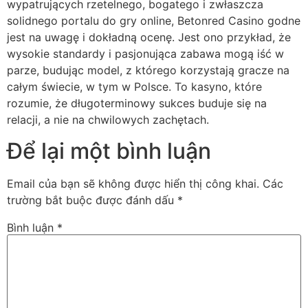
wypatrujących rzetelnego, bogatego i zwłaszcza
solidnego portalu do gry online, Betonred Casino godne
jest na uwagę i dokładną ocenę. Jest ono przykład, że
wysokie standardy i pasjonująca zabawa mogą iść w
parze, budując model, z którego korzystają gracze na
całym świecie, w tym w Polsce. To kasyno, które
rozumie, że długoterminowy sukces buduje się na
relacji, a nie na chwilowych zachętach.
Để lại một bình luận
Email của bạn sẽ không được hiển thị công khai.
Các
trường bắt buộc được đánh dấu
*
Bình luận
*