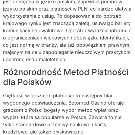
jest dostępna w języku polskim, zapewnia pomoc w
języku polskim oraz płatności w PLN, co bardzo ułatwia
wykorzystanie z usług. To dopasowanie do potrzeb
krajowego rynku jest znaczącą zaletą, usuwając bariery
komunikacyjne i walutowe. Operator wyraźnie informuje
o ograniczeniach wiekowych i obowiązku identyfikacji,
co jest normą w branży, ale też obowiązkiem prawnym,
mającym na celu zapobieganie nieuczciwym praktykom
i ochronę osób małoletnich.
Różnorodność Metod Płatności
dla Polaków
Giętkość w obszarze płatności to następny filar
wygodnego doświadczenia. Betonred Casino oferuje
graczom z Polski bogaty wybór metod wpłat oraz
wypłat, które są popularne w Polsce. Zawiera to nie
tylko standardowe przelewy bankowe i karty
kredytowe, ale także błyskawiczne