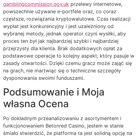
gamblingcommission.gov.uk
przelewy internetowe,
powszechnie używane e-portfele oraz, co coraz
częstsze, rozwiązania kryptowalutowe. Czas realizacji
wypłat jest konkurencyjny i jest uzależniony od
wybranej metody, jednak operator czyni wysiłki, aby
proces ten był jak najbardziej szybki i najbardziej
przejrzysty dla klienta. Brak dodatkowych opłat za
podstawowe operacje to kolejny aspekt, który pasuje w
zasady otwartości. Dzięki czemu gracz może zająć się
na grach, nie martwiąc się o techniczne szczegóły
dysponowania swoimi funduszami.
Podsumowanie i Moja
własna Ocena
Po dokładnym przeanalizowaniu z asortymentem i
funkcjonowaniem Betonred Casino, jestem w stanie
śmiało stwierdzić, że platforma ta jest solidną opcję na