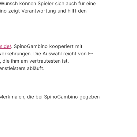
 Wunsch können Spieler sich auch für eine
ino zeigt Verantwortung und hilft den
m.de/
. SpinoGambino kooperiert mit
svorkehrungen. Die Auswahl reicht von E-
 die ihm am vertrautesten ist.
stleisters abläuft.
en Merkmalen, die bei SpinoGambino gegeben