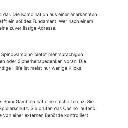
d dar. Die Kombination aus einer anerkannten
hafft ein solides Fundament. Wer nach einem
eine zuverlässige Adresse.
. SpinoGambino bietet mehrsprachigen
gen oder Sicherheitsbedenken voran. Die
dige Hilfe ist meist nur wenige Klicks
e. SpinoGambino hat eine solche Lizenz. Sie
 Spielerschutz. Sie prüfen das Casino laufend.
ie von einer externen Behörde kontrolliert