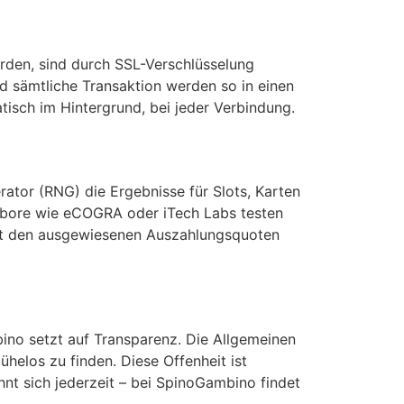
rden, sind durch SSL-Verschlüsselung
d sämtliche Transaktion werden so in einen
tisch im Hintergrund, bei jeder Verbindung.
erator (RNG) die Ergebnisse für Slots, Karten
flabore wie eCOGRA oder iTech Labs testen
mit den ausgewiesenen Auszahlungsquoten
ino setzt auf Transparenz. Die Allgemeinen
helos zu finden. Diese Offenheit ist
nt sich jederzeit – bei SpinoGambino findet