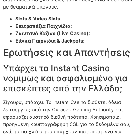
με θεαματικά μπόνους.
Slots & Video Slots:
Επιτραπέζια Παιχνίδια:
Ζωντανό Καζίνο (Live Casino):
Ειδικά Παιχνίδια & Jackpots:
Ερωτήσεις και Απαντήσεις
Υπάρχει το Instant Casino
νομίμως και ασφαλισμένο για
επισκέπτες από την Ελλάδα;
Σίγουρα, υπάρχει. Το Instant Casino διαθέτει άδεια
λειτουργίας από την Curacao Gaming Authority και
εφαρμόζει αυστηρά διεθνή πρότυπα. Χρησιμοποιεί
προηγμένη κρυπτογράφηση SSL για τα δεδομένα σου,
ενώ τα παιχνίδια του υπάρχουν πιστοποιημένα για