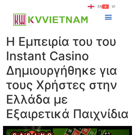
EN
VI
Η Εμπειρία του του
Instant Casino
Δημιουργήθηκε για
τους Χρήστες στην
Ελλάδα με
Εξαιρετικά Παιχνίδια