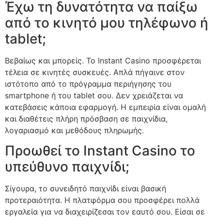
Έχω τη δυνατότητα να παίξω
από το κινητό μου τηλέφωνο ή
tablet;
Βεβαίως και μπορείς. Το Instant Casino προσφέρεται
τέλεια σε κινητές συσκευές. Απλά πήγαινε στον
ιστότοπο από το πρόγραμμα περιήγησης του
smartphone ή του tablet σου. Δεν χρειάζεται να
κατεβάσεις κάποια εφαρμογή. Η εμπειρία είναι ομαλή
και διαθέτεις πλήρη πρόσβαση σε παιχνίδια,
λογαριασμό και μεθόδους πληρωμής.
Προωθεί το Instant Casino το
υπεύθυνο παιχνίδι;
Σίγουρα, το συνειδητό παιχνίδι είναι βασική
προτεραιότητα. Η πλατφόρμα σου προσφέρει πολλά
εργαλεία για να διαχειρίζεσαι τον εαυτό σου. Είσαι σε