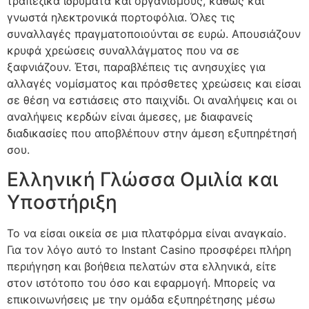
τραπεζικά ιδρύματα και οργανισμούς, καθώς και
γνωστά ηλεκτρονικά πορτοφόλια. Όλες τις
συναλλαγές πραγματοποιούνται σε ευρώ. Απουσιάζουν
κρυφά χρεώσεις συναλλάγματος που να σε
ξαφνιάζουν. Έτσι, παραβλέπεις τις ανησυχίες για
αλλαγές νομίσματος και πρόσθετες χρεώσεις και είσαι
σε θέση να εστιάσεις στο παιχνίδι. Οι αναλήψεις και οι
αναλήψεις κερδών είναι άμεσες, με διαφανείς
διαδικασίες που αποβλέπουν στην άμεση εξυπηρέτησή
σου.
Ελληνική Γλώσσα Ομιλία και
Υποστήριξη
Το να είσαι οικεία σε μια πλατφόρμα είναι αναγκαίο.
Για τον λόγο αυτό το Instant Casino προσφέρει πλήρη
περιήγηση και βοήθεια πελατών στα ελληνικά, είτε
στον ιστότοπο του όσο και εφαρμογή. Μπορείς να
επικοινωνήσεις με την ομάδα εξυπηρέτησης μέσω