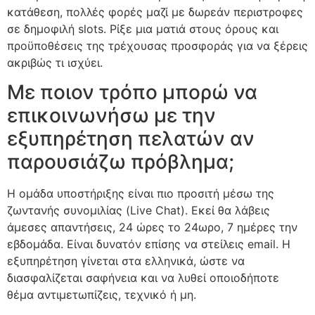
κατάθεση, πολλές φορές μαζί με δωρεάν περιστροφες
σε δημοφιλή slots. Ρίξε μια ματιά στους όρους και
προϋποθέσεις της τρέχουσας προσφοράς για να ξέρεις
ακριβώς τι ισχύει.
Με ποιον τρόπο μπορώ να
επικοινωνήσω με την
εξυπηρέτηση πελατών αν
παρουσιάζω πρόβλημα;
Η ομάδα υποστήριξης είναι πιο προσιτή μέσω της
ζωντανής συνομιλίας (Live Chat). Εκεί θα λάβεις
άμεσες απαντήσεις, 24 ώρες το 24ωρο, 7 ημέρες την
εβδομάδα. Είναι δυνατόν επίσης να στείλεις email. Η
εξυπηρέτηση γίνεται στα ελληνικά, ώστε να
διασφαλίζεται σαφήνεια και να λυθεί οποιοδήποτε
θέμα αντιμετωπίζεις, τεχνικό ή μη.