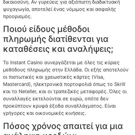
δικαιοσύνη. Αν γυρεύεις για αξιόπιστη διαδικτυακή
ψυχαγωγία, αποτελεί ένας νόμιμος και ασφαλής
προορισμός.
Ποιού είδους μέθοδοι
πληρωμής διατίθενται για
καταθέσεις και αναλήψεις;
Το Instant Casino συνεργάζεται με όλες τις κύριες
μεθόδους πληρωμής στην Ελλάδα. Οι εξής αποτελούν
οι πιστωτικές και χρεωστικές κάρτες (Visa,
Mastercard), ηλεκτρονικά πορτοφολιά όπως το Skrill
και το Neteller, και οι τραπεζικές μεταφορές. Όλες οι
συναλλαγές εκτελούνται σε ευρώ, οπότε δεν
προκύπτουν κρυφά έξοδα συναλλάγματος. Είναι
γρήγορες και οικονομικές κινήσεις.
Πόσος χρόνος απαιτεί για μια