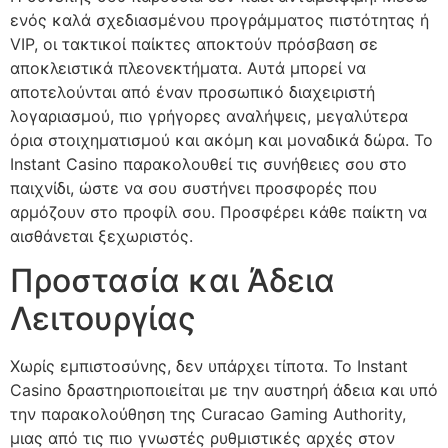
ενός καλά σχεδιασμένου προγράμματος πιστότητας ή
VIP, οι τακτικοί παίκτες αποκτούν πρόσβαση σε
αποκλειστικά πλεονεκτήματα. Αυτά μπορεί να
αποτελούνται από έναν προσωπικό διαχειριστή
λογαριασμού, πιο γρήγορες αναλήψεις, μεγαλύτερα
όρια στοιχηματισμού και ακόμη και μοναδικά δώρα. Το
Instant Casino παρακολουθεί τις συνήθειες σου στο
παιχνίδι, ώστε να σου συστήνει προσφορές που
αρμόζουν στο προφίλ σου. Προσφέρει κάθε παίκτη να
αισθάνεται ξεχωριστός.
Προστασία και Άδεια
Λειτουργίας
Χωρίς εμπιστοσύνης, δεν υπάρχει τίποτα. Το Instant
Casino δραστηριοποιείται με την αυστηρή άδεια και υπό
την παρακολούθηση της Curacao Gaming Authority,
μιας από τις πιο γνωστές ρυθμιστικές αρχές στον