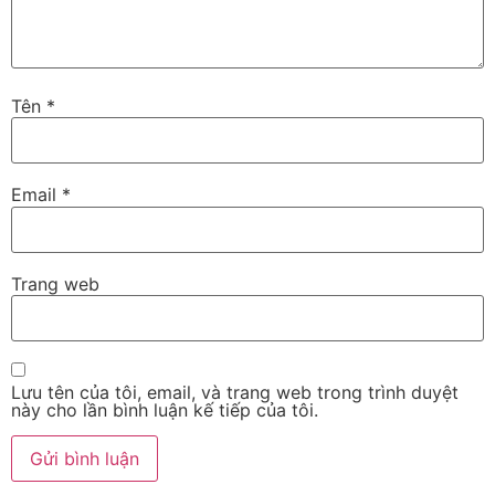
Tên
*
Email
*
Trang web
Lưu tên của tôi, email, và trang web trong trình duyệt
này cho lần bình luận kế tiếp của tôi.