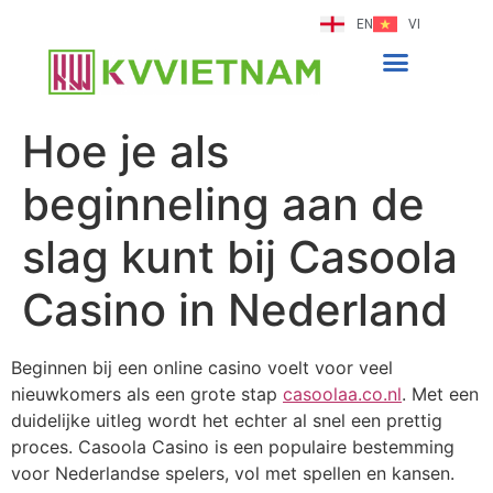
EN
VI
Hoe je als
beginneling aan de
slag kunt bij Casoola
Casino in Nederland
Beginnen bij een online casino voelt voor veel
nieuwkomers als een grote stap
casoolaa.co.nl
. Met een
duidelijke uitleg wordt het echter al snel een prettig
proces. Casoola Casino is een populaire bestemming
voor Nederlandse spelers, vol met spellen en kansen.