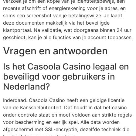
verzoek je om een kopie van je identiteitsbewijs, een
recente afschrift of energierekening voor je adres, en
soms een screenshot van je betalingswijze. Je laadt
deze documenten makkelijk via het beveiligde
klantportaal. Na validatie, wat doorgaans binnen 24 uur
geschiedt, kan je alle functies van je account toepassen.
Vragen en antwoorden
Is het Casoola Casino legaal en
beveiligd voor gebruikers in
Nederland?
Inderdaad. Casoola Casino heeft een geldige licentie
van de Kansspelautoriteit. Dat houdt in dat het casino
onder controle staat en moet voldoen aan strikte regels
voor bescherming en eerlijk spel. Alle data worden
afgeschermd met SSL-encryptie, dezelfde techniek die