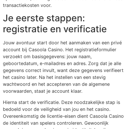
transactiekosten voor.
Je eerste stappen:
registratie en verificatie
Jouw avontuur start door het aanmaken van een privé
account bij Casoola Casino. Het registratieformulier
verzoekt om basisgegevens: jouw naam,
geboortedatum, e-mailadres en adres. Zorg dat je alle
gegevens correct invult, want deze gegevens verifieert
het casino later. Na het instellen van een stevig
wachtwoord en het accepteren van de algemene
voorwaarden, staat je account klaar.
Hierna start de verificatie. Deze noodzakelijke stap is
bedoeld voor de veiligheid van jou en het casino.
Overeenkomstig de licentie-eisen dient Casoola Casino
de identiteit van spelers controleren. Gewoonlijk