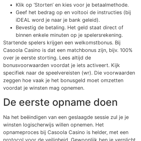
Klik op ‘Storten’ en kies voor je betaalmethode.
Geef het bedrag op en voltooi de instructies (bij
iDEAL word je naar je bank geleid).
Bevestig de betaling. Het geld staat direct of
binnen enkele minuten op je spelersrekening.
Startende spelers krijgen een welkomstbonus. Bij
Casoola Casino is dat een matchbonus zijn, bijv. 100%
over je eerste storting. Lees altijd de
bonusvoorwaarden voordat je iets activeert. Kijk
specifiek naar de speelvereisten (wr). Die voorwaarden
zeggen hoe vaak je het bonusgeld moet omzetten
voordat je winsten mag opnemen.
De eerste opname doen
Na het beëindigen van een geslaagde sessie zul je je
winsten logischerwijs willen opnemen. Het
opnameproces bij Casoola Casino is helder, met een
protocol voor de veiligheid. Gewoonlijk ben je verplicht