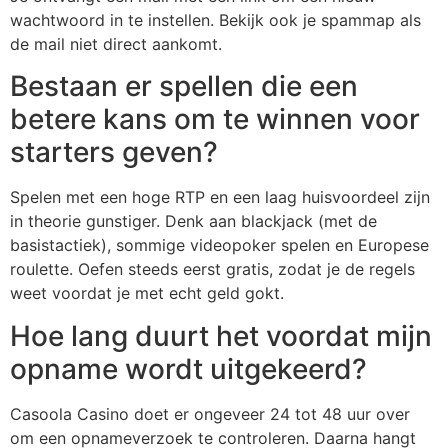
wachtwoord in te instellen. Bekijk ook je spammap als
de mail niet direct aankomt.
Bestaan er spellen die een
betere kans om te winnen voor
starters geven?
Spelen met een hoge RTP en een laag huisvoordeel zijn
in theorie gunstiger. Denk aan blackjack (met de
basistactiek), sommige videopoker spelen en Europese
roulette. Oefen steeds eerst gratis, zodat je de regels
weet voordat je met echt geld gokt.
Hoe lang duurt het voordat mijn
opname wordt uitgekeerd?
Casoola Casino doet er ongeveer 24 tot 48 uur over
om een opnameverzoek te controleren. Daarna hangt