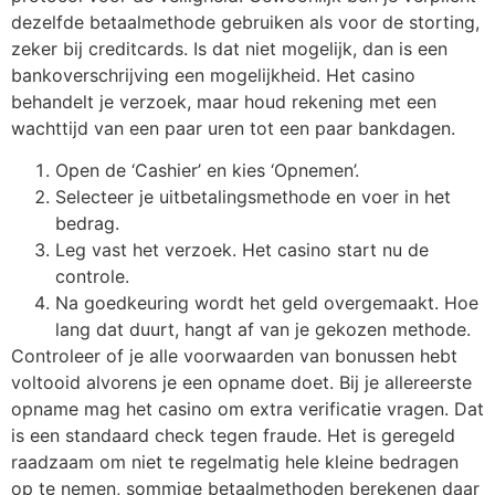
dezelfde betaalmethode gebruiken als voor de storting,
zeker bij creditcards. Is dat niet mogelijk, dan is een
bankoverschrijving een mogelijkheid. Het casino
behandelt je verzoek, maar houd rekening met een
wachttijd van een paar uren tot een paar bankdagen.
Open de ‘Cashier’ en kies ‘Opnemen’.
Selecteer je uitbetalingsmethode en voer in het
bedrag.
Leg vast het verzoek. Het casino start nu de
controle.
Na goedkeuring wordt het geld overgemaakt. Hoe
lang dat duurt, hangt af van je gekozen methode.
Controleer of je alle voorwaarden van bonussen hebt
voltooid alvorens je een opname doet. Bij je allereerste
opname mag het casino om extra verificatie vragen. Dat
is een standaard check tegen fraude. Het is geregeld
raadzaam om niet te regelmatig hele kleine bedragen
op te nemen, sommige betaalmethoden berekenen daar