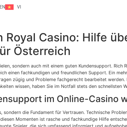
EN
VI
h Royal Casino: Hilfe ü
ür Österreich
pielen, sondern auch mit einem guten Kundensupport. Rich 
rreich einen fachkundigen und freundlichen Support. Ein me
agen zügig und Probleme fachgerecht bearbeitet werden. Di
hkeiten wissen, haben Sie im Notfall stets den schnellsten 
nsupport im Online-Casino wi
us, sondern die Fundament für Vertrauen. Technische Proble
 diesen Momenten ist rasche und fachkundige Hilfe entsche
zeugte Spieler, die sich umfassend informiert und aufgeho