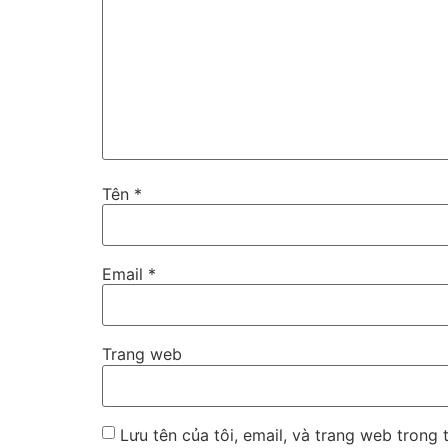
Tên
*
Email
*
Trang web
Lưu tên của tôi, email, và trang web trong t