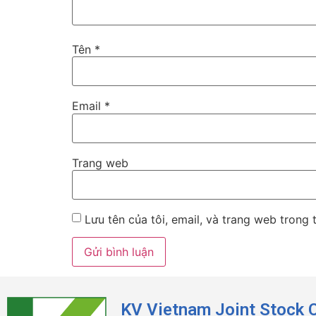
Tên
*
Email
*
Trang web
Lưu tên của tôi, email, và trang web trong t
KV Vietnam Joint Stock