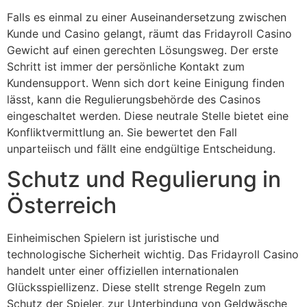
Falls es einmal zu einer Auseinandersetzung zwischen
Kunde und Casino gelangt, räumt das Fridayroll Casino
Gewicht auf einen gerechten Lösungsweg. Der erste
Schritt ist immer der persönliche Kontakt zum
Kundensupport. Wenn sich dort keine Einigung finden
lässt, kann die Regulierungsbehörde des Casinos
eingeschaltet werden. Diese neutrale Stelle bietet eine
Konfliktvermittlung an. Sie bewertet den Fall
unparteiisch und fällt eine endgültige Entscheidung.
Schutz und Regulierung in
Österreich
Einheimischen Spielern ist juristische und
technologische Sicherheit wichtig. Das Fridayroll Casino
handelt unter einer offiziellen internationalen
Glücksspiellizenz. Diese stellt strenge Regeln zum
Schutz der Spieler, zur Unterbindung von Geldwäsche