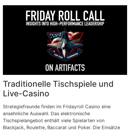
Traditionelle Tischspiele und
Live-Casino
Strategiefreunde finden im Fridayroll Casino eine
ansehnliche Auswahl. Das elektronische
Tischspielangebot enthält viele Spielarten von
Blackjack, Roulette, Baccarat und Poker. Die Einsätze