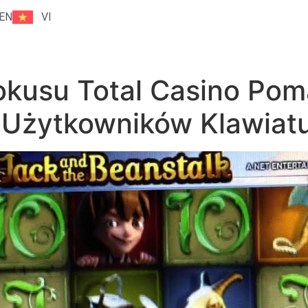
EN
VI
okusu Total Casino Po
a Użytkowników Klawiat