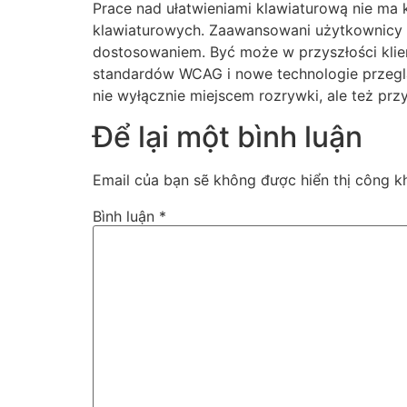
Prace nad ułatwieniami klawiaturową nie ma 
klawiaturowych. Zaawansowani użytkownicy mo
dostosowaniem. Być może w przyszłości klien
standardów WCAG i nowe technologie przeglą
nie wyłącznie miejscem rozrywki, ale też pr
Để lại một bình luận
Email của bạn sẽ không được hiển thị công kh
Bình luận
*