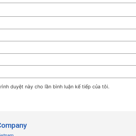
rình duyệt này cho lần bình luận kế tiếp của tôi.
 Company
Vietnam