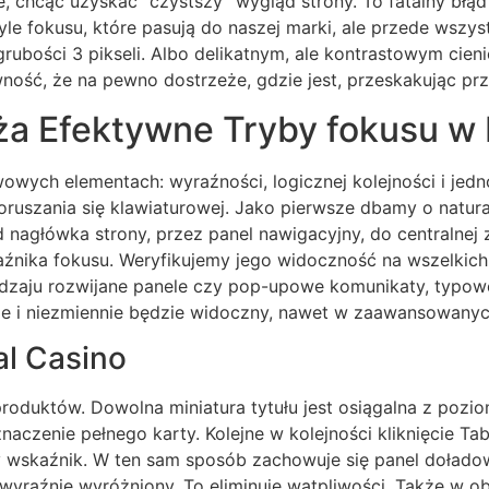
e, chcąc uzyskać “czystszy” wygląd strony. To fatalny błą
tyle fokusu, które pasują do naszej marki, ale przede wsz
bości 3 pikseli. Albo delikatnym, ale kontrastowym cieni
ć, że na pewno dostrzeże, gdzie jest, przeskakując przez 
ża Efektywne Tryby fokusu w
owych elementach: wyraźności, logicznej kolejności i jedn
poruszania się klawiaturowej. Jako pierwsze dbamy o natur
d nagłówka strony, przez panel nawigacyjny, do centralnej 
aźnika fokusu. Weryfikujemy jego widoczność na wszelkich
zaju rozwijane panele czy pop-upowe komunikaty, typow
ie i niezmiennie będzie widoczny, nawet w zaawansowanyc
al Casino
produktów. Dowolna miniatura tytułu jest osiągalna z pozio
czenie pełnego karty. Kolejne w kolejności kliknięcie Tab
ny wskaźnik. W ten sam sposób zachowuje się panel doład
t wyraźnie wyróżniony. To eliminuje wątpliwości. Także w o