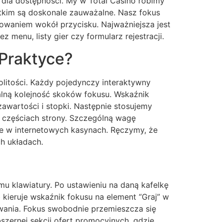
d dla dostępności. My w Total Casino robimy
ystkim są doskonale zauważalne. Nasz fokus
owaniem wokół przycisku. Najważniejsza jest
menu, listy gier czy formularz rejestracji.
 Praktyce?
olitości. Każdy pojedynczy interaktywny
alną kolejność skoków fokusu. Wskaźnik
zawartości i stopki. Następnie stosujemy
 częściach strony. Szczególną wagę
e w internetowych kasynach. Ręczymy, że
h układach.
mu klawiatury. Po ustawieniu na daną kafelkę
 kieruje wskaźnik fokusu na element “Graj” w
owania. Fokus swobodnie przemieszcza się
bszernej sekcji ofert promocyjnych, gdzie