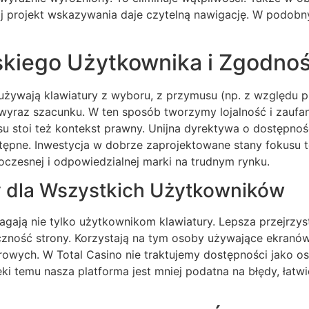
 projekt wskazywania daje czytelną nawigację. W podobny
skiego Użytkownika i Zgodno
używają klawiatury z wyboru, z przymusu (np. z względu p
wyraz szacunku. W ten sposób tworzymy lojalność i zaufan
esu stoi też kontekst prawny. Unijna dyrektywa o dostępno
stępne. Inwestycja w dobrze zaprojektowane stany fokusu 
czesnej i odpowiedzialnej marki na trudnym rynku.
 dla Wszystkich Użytkowników
ają nie tylko użytkownikom klawiatury. Lepsza przejrzysto
zność strony. Korzystają na tym osoby używające ekranó
rowych. W Total Casino nie traktujemy dostępności jako os
 temu nasza platforma jest mniej podatna na błędy, łatwie