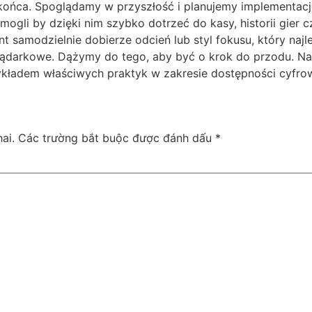
końca. Spoglądamy w przyszłość i planujemy implementacj
gli by dzięki nim szybko dotrzeć do kasy, historii gier
t samodzielnie dobierze odcień lub styl fokusu, który naj
darkowe. Dążymy do tego, aby być o krok do przodu. Nas
zykładem właściwych praktyk w zakresie dostępności cyfro
ai.
Các trường bắt buộc được đánh dấu
*