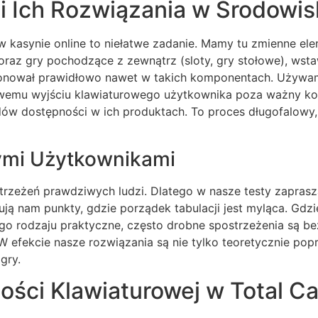
i Ich Rozwiązania w Środowis
 kasynie online to niełatwe zadanie. Mamy tu zmienne el
oraz gry pochodzące z zewnątrz (sloty, gry stołowe), wsta
cjonował prawidłowo nawet w takich komponentach. Używamy
wemu wyjściu klawiaturowego użytkownika poza ważny ko
dów dostępności w ich produktach. To proces długofalowy,
ymi Użytkownikami
rzeżeń prawdziwych ludzi. Dlatego w nasze testy zaprasz
ują nam punkty, gdzie porządek tabulacji jest myląca. Gdzi
Tego rodzaju praktyczne, często drobne spostrzeżenia są
W efekcie nasze rozwiązania są nie tylko teoretycznie pop
gry.
ości Klawiaturowej w Total C