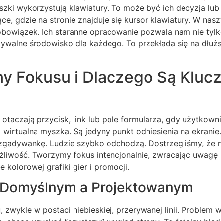
szki wykorzystują klawiatury. To może być ich decyzja lub
ce, gdzie na stronie znajduje się kursor klawiatury. W nas
y obowiązek. Ich staranne opracowanie pozwala nam nie ty
walne środowisko dla każdego. To przekłada się na dłuższe
.
y Fokusu i Dlaczego Są Kluc
 otaczają przycisk, link lub pole formularza, gdy użytkown
ak wirtualna myszka. Są jedyny punkt odniesienia na ekran
w zgadywankę. Ludzie szybko odchodzą. Dostrzegliśmy, że n
liwość. Tworzymy fokus intencjonalnie, zwracając uwagę 
 kolorowej grafiki gier i promocji.
 Domyślnym a Projektowanym
zwykle w postaci niebieskiej, przerywanej linii. Problem 