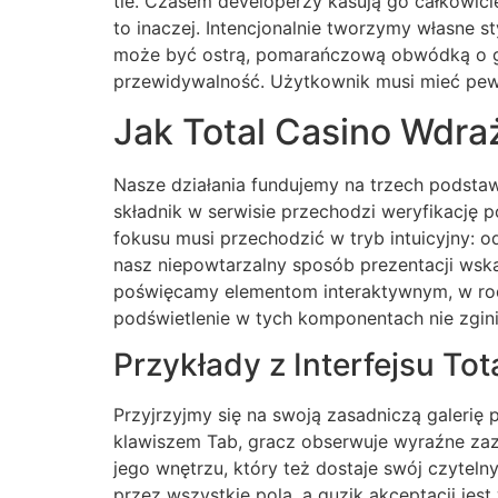
tle. Czasem developerzy kasują go całkowici
to inaczej. Intencjonalnie tworzymy własne s
może być ostrą, pomarańczową obwódką o gru
przewidywalność. Użytkownik musi mieć pewnoś
Jak Total Casino Wdra
Nasze działania fundujemy na trzech podstaw
składnik w serwisie przechodzi weryfikację 
fokusu musi przechodzić w tryb intuicyjny: o
nasz niepowtarzalny sposób prezentacji wsk
poświęcamy elementom interaktywnym, w rod
podświetlenie w tych komponentach nie zgin
Przykłady z Interfejsu Tot
Przyjrzyjmy się na swoją zasadniczą galerię 
klawiszem Tab, gracz obserwuje wyraźne zazna
jego wnętrzu, który też dostaje swój czytel
przez wszystkie pola, a guzik akceptacji jes