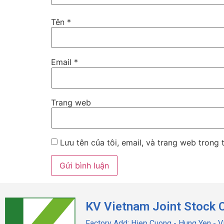
Tên
*
Email
*
Trang web
Lưu tên của tôi, email, và trang web trong t
KV Vietnam Joint Stock
Factory Add: Hiep Cuong - Hung Yen - 