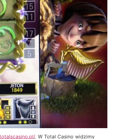
totalscasino.pl/
. W Total Casino widzimy