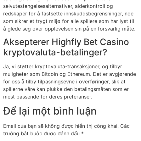
selvutestengelsesalternativer, alderkontroll og
redskaper for å fastsette innskuddsbegrensninger, noe
som sikrer et trygt miljø for alle spillere som har lyst til
å glede seg over opplevelsen sin på en forsvarlig måte.
Aksepterer Highfly Bet Casino
kryptovaluta-betalinger?
Ja, vi støtter kryptovaluta-transaksjoner, og tilbyr
muligheter som Bitcoin og Ethereum. Det er avgjørende
for oss å tilby tilpasningsevne i overføringer, slik at
spillerne våre kan plukke den betalingsmåten som er
mest passende for deres preferanser.
Để lại một bình luận
Email của bạn sẽ không được hiển thị công khai.
Các
trường bắt buộc được đánh dấu
*