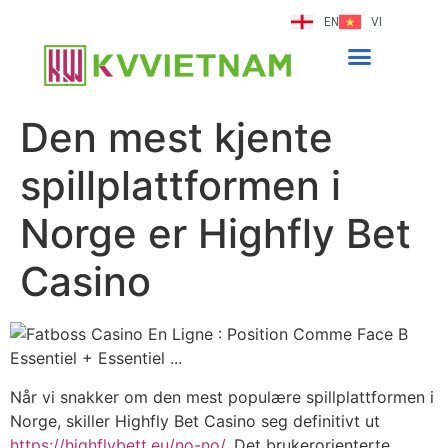
EN
VI
Den mest kjente
spillplattformen i
Norge er Highfly Bet
Casino
Når vi snakker om den mest populære spillplattformen i
Norge, skiller Highfly Bet Casino seg definitivt ut
https://highflybett.eu/no-no/
. Det brukerorienterte