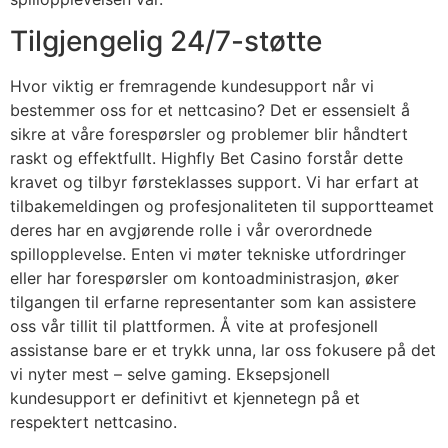
Tilgjengelig 24/7-støtte
Hvor viktig er fremragende kundesupport når vi
bestemmer oss for et nettcasino? Det er essensielt å
sikre at våre forespørsler og problemer blir håndtert
raskt og effektfullt. Highfly Bet Casino forstår dette
kravet og tilbyr førsteklasses support. Vi har erfart at
tilbakemeldingen og profesjonaliteten til supportteamet
deres har en avgjørende rolle i vår overordnede
spillopplevelse. Enten vi møter tekniske utfordringer
eller har forespørsler om kontoadministrasjon, øker
tilgangen til erfarne representanter som kan assistere
oss vår tillit til plattformen. Å vite at profesjonell
assistanse bare er et trykk unna, lar oss fokusere på det
vi nyter mest – selve gaming. Eksepsjonell
kundesupport er definitivt et kjennetegn på et
respektert nettcasino.