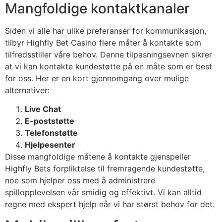
Mangfoldige kontaktkanaler
Siden vi alle har ulike preferanser for kommunikasjon,
tilbyr Highfly Bet Casino flere måter å kontakte som
tilfredsstiller våre behov. Denne tilpasningsevnen sikrer
at vi kan kontakte kundestøtte på en måte som er best
for oss. Her er en kort gjennomgang over mulige
alternativer:
Live Chat
E-poststøtte
Telefonstøtte
Hjelpesenter
Disse mangfoldige måtene å kontakte gjenspeiler
Highfly Bets forpliktelse til fremragende kundestøtte,
noe som hjelper oss med å administrere
spillopplevelsen vår smidig og effektivt. Vi kan alltid
regne med ekspert hjelp når vi har størst behov for det.