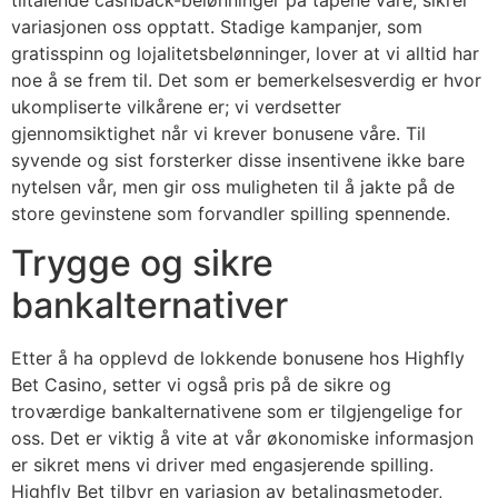
tiltalende cashback-belønninger på tapene våre, sikrer
variasjonen oss opptatt. Stadige kampanjer, som
gratisspinn og lojalitetsbelønninger, lover at vi alltid har
noe å se frem til. Det som er bemerkelsesverdig er hvor
ukompliserte vilkårene er; vi verdsetter
gjennomsiktighet når vi krever bonusene våre. Til
syvende og sist forsterker disse insentivene ikke bare
nytelsen vår, men gir oss muligheten til å jakte på de
store gevinstene som forvandler spilling spennende.
Trygge og sikre
bankalternativer
Etter å ha opplevd de lokkende bonusene hos Highfly
Bet Casino, setter vi også pris på de sikre og
troværdige bankalternativene som er tilgjengelige for
oss. Det er viktig å vite at vår økonomiske informasjon
er sikret mens vi driver med engasjerende spilling.
Highfly Bet tilbyr en variasjon av betalingsmetoder,