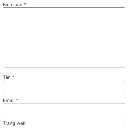
Bình luận
*
Tên
*
Email
*
Trang web