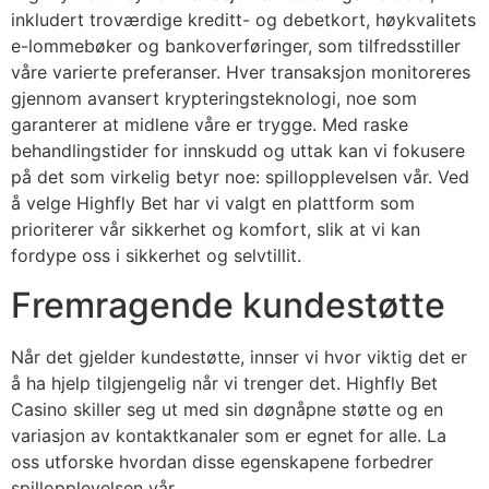
inkludert troværdige kreditt- og debetkort, høykvalitets
e-lommebøker og bankoverføringer, som tilfredsstiller
våre varierte preferanser. Hver transaksjon monitoreres
gjennom avansert krypteringsteknologi, noe som
garanterer at midlene våre er trygge. Med raske
behandlingstider for innskudd og uttak kan vi fokusere
på det som virkelig betyr noe: spillopplevelsen vår. Ved
å velge Highfly Bet har vi valgt en plattform som
prioriterer vår sikkerhet og komfort, slik at vi kan
fordype oss i sikkerhet og selvtillit.
Fremragende kundestøtte
Når det gjelder kundestøtte, innser vi hvor viktig det er
å ha hjelp tilgjengelig når vi trenger det. Highfly Bet
Casino skiller seg ut med sin døgnåpne støtte og en
variasjon av kontaktkanaler som er egnet for alle. La
oss utforske hvordan disse egenskapene forbedrer
spillopplevelsen vår.