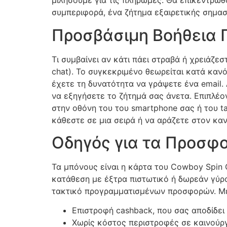
μιλήσουμε για τις πληρωμές. Θα επικεντρωθ
συμπεριφορά, ένα ζήτημα εξαιρετικής σημασί
Προσβάσιμη Βοήθεια Π
Τι συμβαίνει αν κάτι πάει στραβά ή χρειάζεσ
chat). Το συγκεκριμένο θεωρείται κατά καν
έχετε τη δυνατότητα να γράψετε ένα email. 
να εξηγήσετε το ζήτημά σας άνετα. Επιπλέ
στην οθόνη του του smartphone σας ή του tab
κάθεστε σε μια σειρά ή να αράζετε στον κα
Οδηγός για τα Προσφ
Τα μπόνους είναι η κάρτα του Cowboy Spin 
κατάθεση με έξτρα πιστωτικό ή δωρεάν γύρο
τακτικό προγραμματισμένων προσφορών. Με
Επιστροφή cashback, που σας αποδίδε
Χωρίς κόστος περιστροφές σε καινούργ