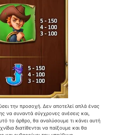
σει την προσοχή. Δεν αποτελεί απλά ένας
σης να συναντά σύγχρονες ανέσεις και,
αυτό το άρθρο, θα αναλύσουμε τι κάνει αυτή
ίδια διατίθενται να παίξουμε και θα