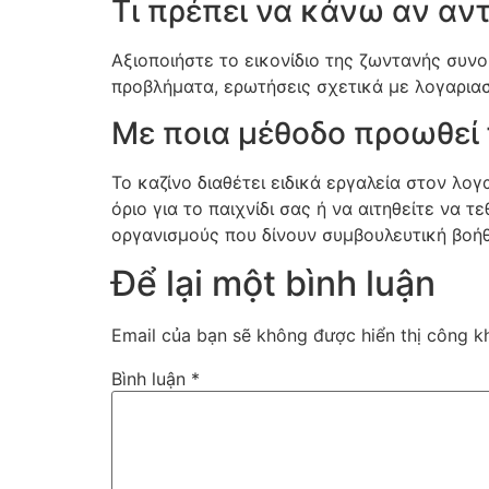
Τι πρέπει να κάνω αν αν
Αξιοποιήστε το εικονίδιο της ζωντανής συνο
προβλήματα, ερωτήσεις σχετικά με λογαριασμ
Με ποια μέθοδο προωθεί 
Το καζίνο διαθέτει ειδικά εργαλεία στον λο
όριο για το παιχνίδι σας ή να αιτηθείτε να 
οργανισμούς που δίνουν συμβουλευτική βοήθ
Để lại một bình luận
Email của bạn sẽ không được hiển thị công kh
Bình luận
*