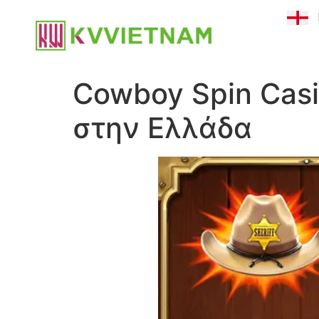
Cowboy Spin Cas
στην Ελλάδα