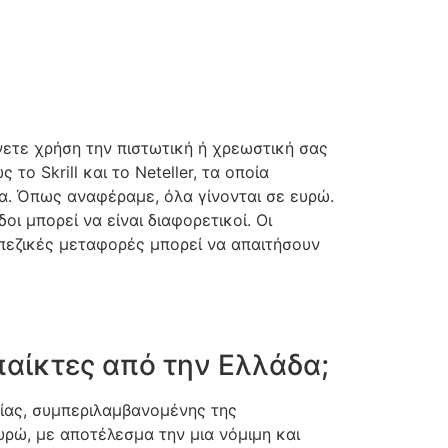
νετε χρήση την πιστωτική ή χρεωστική σας
ο Skrill και το Neteller, τα οποία
α. Όπως αναφέραμε, όλα γίνονται σε ευρώ.
ι μπορεί να είναι διαφορετικοί. Οι
απεζικές μεταφορές μπορεί να απαιτήσουν
παίκτες από την Ελλάδα;
είας, συμπεριλαμβανομένης της
ρώ, με αποτέλεσμα την μια νόμιμη και