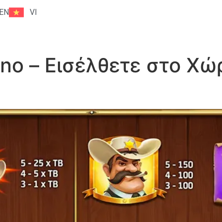
EN
VI
ino – Εισέλθετε στο Χ