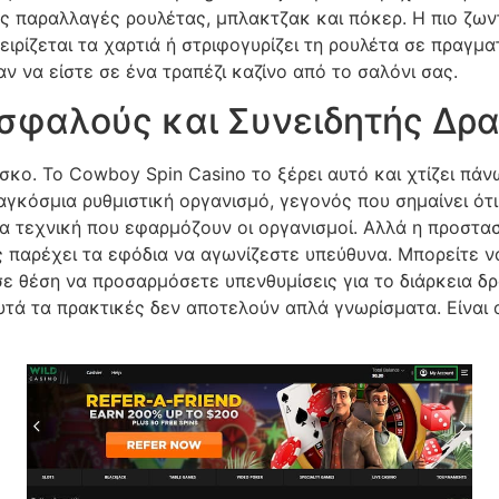
ες παραλλαγές ρουλέτας, μπλακτζακ και πόκερ. Η πιο ζων
χειρίζεται τα χαρτιά ή στριφογυρίζει τη ρουλέτα σε πραγμ
αν να είστε σε ένα τραπέζι καζίνο από το σαλόνι σας.
Ασφαλούς και Συνειδητής Δρ
ίσκο. Το Cowboy Spin Casino το ξέρει αυτό και χτίζει πά
αγκόσμια ρυθμιστική οργανισμό, γεγονός που σημαίνει ότι
ια τεχνική που εφαρμόζουν οι οργανισμοί. Αλλά η προστα
ας παρέχει τα εφόδια να αγωνίζεστε υπεύθυνα. Μπορείτε ν
σε θέση να προσαρμόσετε υπενθυμίσεις για το διάρκεια δ
τά τα πρακτικές δεν αποτελούν απλά γνωρίσματα. Είναι α