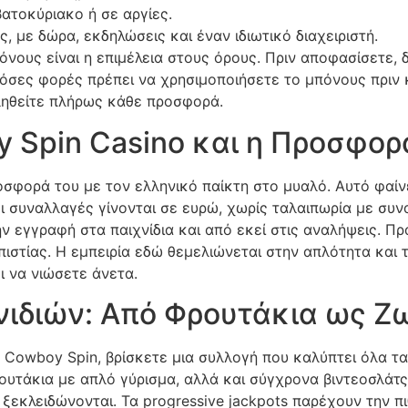
βατοκύριακο ή σε αργίες.
, με δώρα, εκδηλώσεις και έναν ιδιωτικό διαχειριστή.
όνους είναι η επιμέλεια στους όρους. Πριν αποφασίσετε, 
 πόσες φορές πρέπει να χρησιμοποιήσετε το μπόνους πρι
ληθείτε πλήρως κάθε προσφορά.
 Spin Casino και η Προσφορ
σφορά του με τον ελληνικό παίκτη στο μυαλό. Αυτό φαίνε
ι συναλλαγές γίνονται σε ευρώ, χωρίς ταλαιπωρία με συν
ν εγγραφή στα παιχνίδια και από εκεί στις αναλήψεις. Π
οπιστίας. Η εμπειρία εδώ θεμελιώνεται στην απλότητα και
ι να νιώσετε άνετα.
ιδιών: Από Φρουτάκια ως Ζ
 Cowboy Spin, βρίσκετε μια συλλογή που καλύπτει όλα τα
φρουτάκια με απλό γύρισμα, αλλά και σύγχρονα βιντεοσλάτ
εκλειδώνονται. Τα progressive jackpots παρέχουν την πι