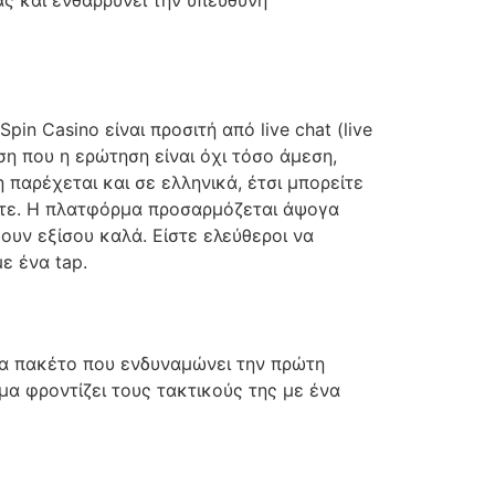
ς και ενθαρρύνει την υπεύθυνη
in Casino είναι προσιτή από live chat (live
η που η ερώτηση είναι όχι τόσο άμεση,
 παρέχεται και σε ελληνικά, έτσι μπορείτε
χετε. Η πλατφόρμα προσαρμόζεται άψογα
δουν εξίσου καλά. Είστε ελεύθεροι να
ε ένα tap.
ένα πακέτο που ενδυναμώνει την πρώτη
α φροντίζει τους τακτικούς της με ένα