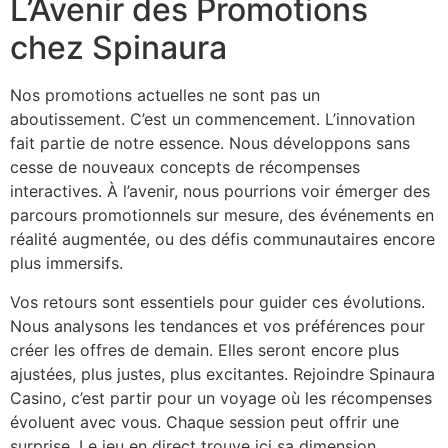
L’Avenir des Promotions
chez Spinaura
Nos promotions actuelles ne sont pas un
aboutissement. C’est un commencement. L’innovation
fait partie de notre essence. Nous développons sans
cesse de nouveaux concepts de récompenses
interactives. À l’avenir, nous pourrions voir émerger des
parcours promotionnels sur mesure, des événements en
réalité augmentée, ou des défis communautaires encore
plus immersifs.
Vos retours sont essentiels pour guider ces évolutions.
Nous analysons les tendances et vos préférences pour
créer les offres de demain. Elles seront encore plus
ajustées, plus justes, plus excitantes. Rejoindre Spinaura
Casino, c’est partir pour un voyage où les récompenses
évoluent avec vous. Chaque session peut offrir une
surprise. Le jeu en direct trouve ici sa dimension