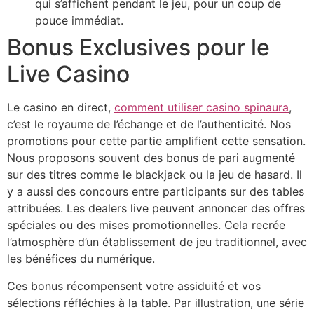
qui s’affichent pendant le jeu, pour un coup de
pouce immédiat.
Bonus Exclusives pour le
Live Casino
Le casino en direct,
comment utiliser casino spinaura
,
c’est le royaume de l’échange et de l’authenticité. Nos
promotions pour cette partie amplifient cette sensation.
Nous proposons souvent des bonus de pari augmenté
sur des titres comme le blackjack ou la jeu de hasard. Il
y a aussi des concours entre participants sur des tables
attribuées. Les dealers live peuvent annoncer des offres
spéciales ou des mises promotionnelles. Cela recrée
l’atmosphère d’un établissement de jeu traditionnel, avec
les bénéfices du numérique.
Ces bonus récompensent votre assiduité et vos
sélections réfléchies à la table. Par illustration, une série