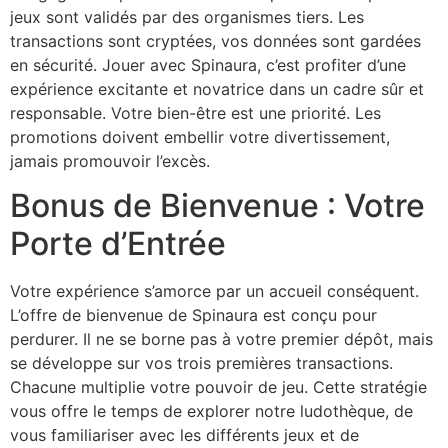
jeux sont validés par des organismes tiers. Les
transactions sont cryptées, vos données sont gardées
en sécurité. Jouer avec Spinaura, c’est profiter d’une
expérience excitante et novatrice dans un cadre sûr et
responsable. Votre bien-être est une priorité. Les
promotions doivent embellir votre divertissement,
jamais promouvoir l’excès.
Bonus de Bienvenue : Votre
Porte d’Entrée
Votre expérience s’amorce par un accueil conséquent.
L’offre de bienvenue de Spinaura est conçu pour
perdurer. Il ne se borne pas à votre premier dépôt, mais
se développe sur vos trois premières transactions.
Chacune multiplie votre pouvoir de jeu. Cette stratégie
vous offre le temps de explorer notre ludothèque, de
vous familiariser avec les différents jeux et de