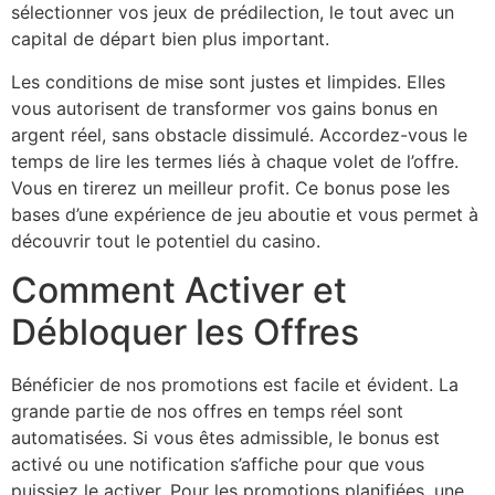
sélectionner vos jeux de prédilection, le tout avec un
capital de départ bien plus important.
Les conditions de mise sont justes et limpides. Elles
vous autorisent de transformer vos gains bonus en
argent réel, sans obstacle dissimulé. Accordez-vous le
temps de lire les termes liés à chaque volet de l’offre.
Vous en tirerez un meilleur profit. Ce bonus pose les
bases d’une expérience de jeu aboutie et vous permet à
découvrir tout le potentiel du casino.
Comment Activer et
Débloquer les Offres
Bénéficier de nos promotions est facile et évident. La
grande partie de nos offres en temps réel sont
automatisées. Si vous êtes admissible, le bonus est
activé ou une notification s’affiche pour que vous
puissiez le activer. Pour les promotions planifiées, une