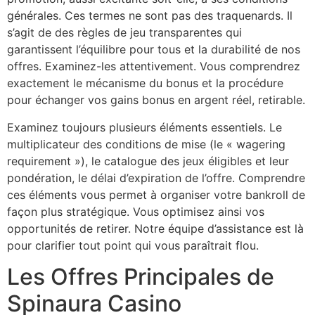
générales. Ces termes ne sont pas des traquenards. Il
s’agit de des règles de jeu transparentes qui
garantissent l’équilibre pour tous et la durabilité de nos
offres. Examinez-les attentivement. Vous comprendrez
exactement le mécanisme du bonus et la procédure
pour échanger vos gains bonus en argent réel, retirable.
Examinez toujours plusieurs éléments essentiels. Le
multiplicateur des conditions de mise (le « wagering
requirement »), le catalogue des jeux éligibles et leur
pondération, le délai d’expiration de l’offre. Comprendre
ces éléments vous permet à organiser votre bankroll de
façon plus stratégique. Vous optimisez ainsi vos
opportunités de retirer. Notre équipe d’assistance est là
pour clarifier tout point qui vous paraîtrait flou.
Les Offres Principales de
Spinaura Casino