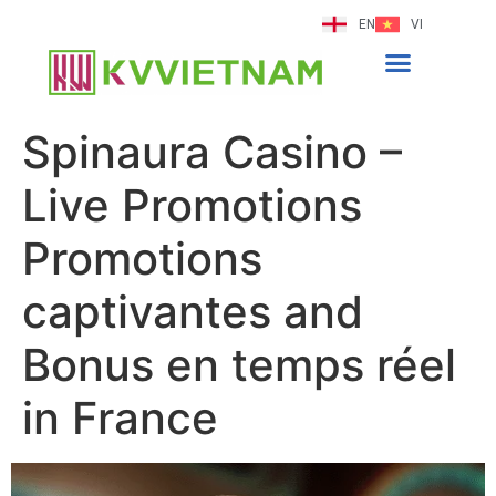
EN
VI
Spinaura Casino –
Live Promotions
Promotions
captivantes and
Bonus en temps réel
in France