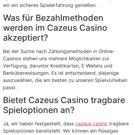
wir ein sicheres Spielerfahrung genießen.
Was für Bezahlmethoden
werden im Cazeus Casino
akzeptiert?
Bei der Suche nach Zahlungsmethoden in Online-
Casinos stehen uns mehrere Möglichkeiten zur
Verfügung, darunter Kreditkarten, E-Wallets und
Banküberweisungen. Es ist entscheidend, diejenige
auszuwählen, die am besten zu unseren Spielvorlieben
passt.
Bietet Cazeus Casino tragbare
Spieloptionen an?
Ja, wir haben festgestellt, dass
cazeus casino
tragbare
Spieloptionen bereitstellt. Wir können ein flüssiges