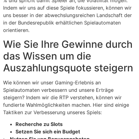
% und spricht damit Spieler an, die Volatilität mögen.
Indem wir uns auf diese Spiele fokussieren, können wir
uns besser in der abwechslungsreichen Landschaft der
in der Bundesrepublik erhältlichen Spielautomaten
orientieren.
Wie Sie Ihre Gewinne durch
das Wissen um die
Auszahlungsquote steigern
Wie können wir unser Gaming-Erlebnis an
Spielautomaten verbessern und unsere Erträge
steigern? Indem wir die RTP verstehen, können wir
fundierte Wahlmöglichkeiten machen. Hier sind einige
Taktiken zur Verbesserung unseres Spiels:
Recherche zu Slots
Setzen Sie sich ein Budget