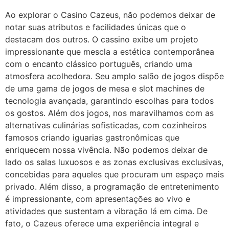
Ao explorar o Casino Cazeus, não podemos deixar de
notar suas atributos e facilidades únicas que o
destacam dos outros. O cassino exibe um projeto
impressionante que mescla a estética contemporânea
com o encanto clássico português, criando uma
atmosfera acolhedora. Seu amplo salão de jogos dispõe
de uma gama de jogos de mesa e slot machines de
tecnologia avançada, garantindo escolhas para todos
os gostos. Além dos jogos, nos maravilhamos com as
alternativas culinárias sofisticadas, com cozinheiros
famosos criando iguarias gastronômicas que
enriquecem nossa vivência. Não podemos deixar de
lado os salas luxuosos e as zonas exclusivas exclusivas,
concebidas para aqueles que procuram um espaço mais
privado. Além disso, a programação de entretenimento
é impressionante, com apresentações ao vivo e
atividades que sustentam a vibração lá em cima. De
fato, o Cazeus oferece uma experiência integral e