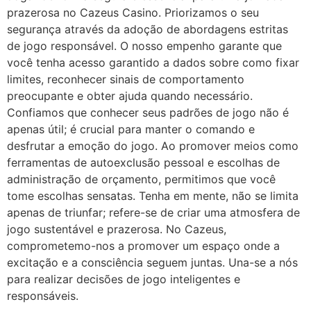
prazerosa no Cazeus Casino. Priorizamos o seu
segurança através da adoção de abordagens estritas
de jogo responsável. O nosso empenho garante que
você tenha acesso garantido a dados sobre como fixar
limites, reconhecer sinais de comportamento
preocupante e obter ajuda quando necessário.
Confiamos que conhecer seus padrões de jogo não é
apenas útil; é crucial para manter o comando e
desfrutar a emoção do jogo. Ao promover meios como
ferramentas de autoexclusão pessoal e escolhas de
administração de orçamento, permitimos que você
tome escolhas sensatas. Tenha em mente, não se limita
apenas de triunfar; refere-se de criar uma atmosfera de
jogo sustentável e prazerosa. No Cazeus,
comprometemo-nos a promover um espaço onde a
excitação e a consciência seguem juntas. Una-se a nós
para realizar decisões de jogo inteligentes e
responsáveis.