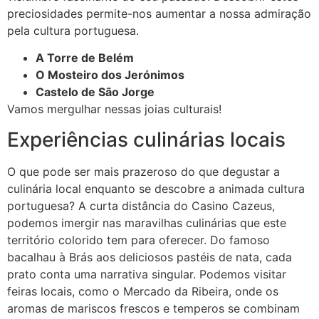
preciosidades permite-nos aumentar a nossa admiração
pela cultura portuguesa.
A Torre de Belém
O Mosteiro dos Jerónimos
Castelo de São Jorge
Vamos mergulhar nessas joias culturais!
Experiências culinárias locais
O que pode ser mais prazeroso do que degustar a
culinária local enquanto se descobre a animada cultura
portuguesa? A curta distância do Casino Cazeus,
podemos imergir nas maravilhas culinárias que este
território colorido tem para oferecer. Do famoso
bacalhau à Brás aos deliciosos pastéis de nata, cada
prato conta uma narrativa singular. Podemos visitar
feiras locais, como o Mercado da Ribeira, onde os
aromas de mariscos frescos e temperos se combinam