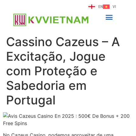
EN
VI
Cassino Cazeus – A
Excitação, Jogue
com Proteção e
Sabedoria em
Portugal
No Cazeus Casino, podemos aproveitar de uma