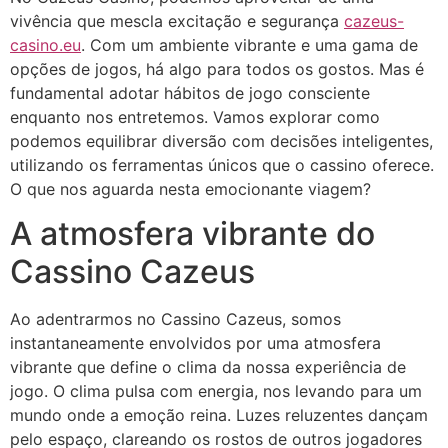
vivência que mescla excitação e segurança
cazeus-
casino.eu
. Com um ambiente vibrante e uma gama de
opções de jogos, há algo para todos os gostos. Mas é
fundamental adotar hábitos de jogo consciente
enquanto nos entretemos. Vamos explorar como
podemos equilibrar diversão com decisões inteligentes,
utilizando os ferramentas únicos que o cassino oferece.
O que nos aguarda nesta emocionante viagem?
A atmosfera vibrante do
Cassino Cazeus
Ao adentrarmos no Cassino Cazeus, somos
instantaneamente envolvidos por uma atmosfera
vibrante que define o clima da nossa experiência de
jogo. O clima pulsa com energia, nos levando para um
mundo onde a emoção reina. Luzes reluzentes dançam
pelo espaço, clareando os rostos de outros jogadores