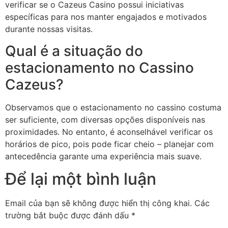
verificar se o Cazeus Casino possui iniciativas
específicas para nos manter engajados e motivados
durante nossas visitas.
Qual é a situação do
estacionamento no Cassino
Cazeus?
Observamos que o estacionamento no cassino costuma
ser suficiente, com diversas opções disponíveis nas
proximidades. No entanto, é aconselhável verificar os
horários de pico, pois pode ficar cheio – planejar com
antecedência garante uma experiência mais suave.
Để lại một bình luận
Email của bạn sẽ không được hiển thị công khai.
Các
trường bắt buộc được đánh dấu
*