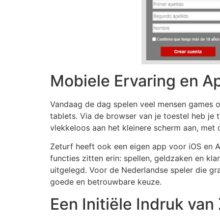
Mobiele Ervaring en Ap
Vandaag de dag spelen veel mensen games op
tablets. Via de browser van je toestel heb je 
vlekkeloos aan het kleinere scherm aan, met d
Zeturf heeft ook een eigen app voor iOS en An
functies zitten erin: spellen, geldzaken en k
uitgelegd. Voor de Nederlandse speler die gr
goede en betrouwbare keuze.
Een Initiële Indruk van