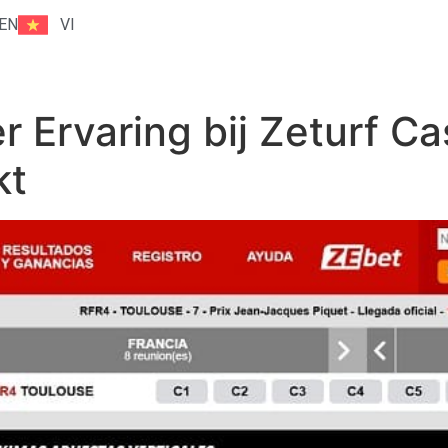
EN
VI
r Ervaring bij Zeturf C
kt