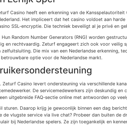
eturf Casino heeft een erkenning van de Kansspelautoriteit
ederland. Het impliceert dat het casino voldoet aan harde r
ino SSL-encryptie. Die techniek beveiligt al je privé en ge
. Hun Random Number Generators (RNG) worden gestructure
llig en rechtvaardig. Zeturf engageert zich ook voor veilig s
 en zelfuitsluiting. Die mix van een Nederlandse erkenning,
 betrouwbare optie voor de Nederlandse markt.
ruikersondersteuning
. Zeturf Casino levert ondersteuning via verschillende kanal
icemedewerker. De servicemedewerkers zijn deskundig en 
er een uitgebreide FAQ-sectie online met antwoorden op vee
l sturen. Daarop krijg je gewoonlijk binnen een dag bericht
je de vlugste service via live chat? Probeer dan buiten de d
lair bij Nederlandse spelers. Ze zijn toegankelijk en kenn