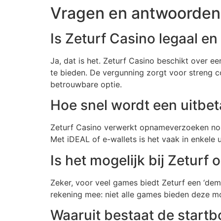
Vragen en antwoorden
Is Zeturf Casino legaal e
Ja, dat is het. Zeturf Casino beschikt over e
te bieden. De vergunning zorgt voor streng c
betrouwbare optie.
Hoe snel wordt een uitbeta
Zeturf Casino verwerkt opnameverzoeken norm
Met iDEAL of e-wallets is het vaak in enkele
Is het mogelijk bij Zeturf
Zeker, voor veel games biedt Zeturf een ‘demo
rekening mee: niet alle games bieden deze mo
Waaruit bestaat de start