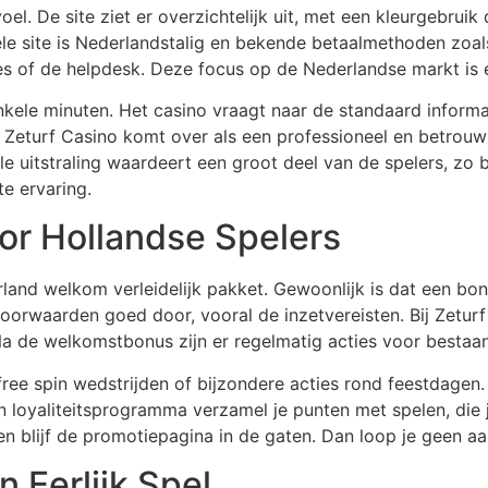
oel. De site ziet er overzichtelijk uit, met een kleurgebruik 
 site is Nederlandstalig en bekende betaalmethoden zoals
es of de helpdesk. Deze focus op de Nederlandse markt is 
enkele minuten. Het casino vraagt naar de standaard inform
. Zeturf Casino komt over als een professioneel en betrou
le uitstraling waardeert een groot deel van de spelers, zo 
e ervaring.
or Hollandse Spelers
land welkom verleidelijk pakket. Gewoonlijk is dat een bon
 voorwaarden goed door, vooral de inzetvereisten. Bij Zetur
. Na de welkomstbonus zijn er regelmatig acties voor bestaa
ree spin wedstrijden of bijzondere acties rond feestdagen.
n loyaliteitsprogramma verzamel je punten met spelen, die 
en blijf de promotiepagina in de gaten. Dan loop je geen aa
n Eerlijk Spel