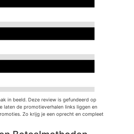
ak in beeld. Deze review is gefundeerd op
laten de promotieverhalen links liggen en
promoties. Zo krijg je een oprecht en compleet