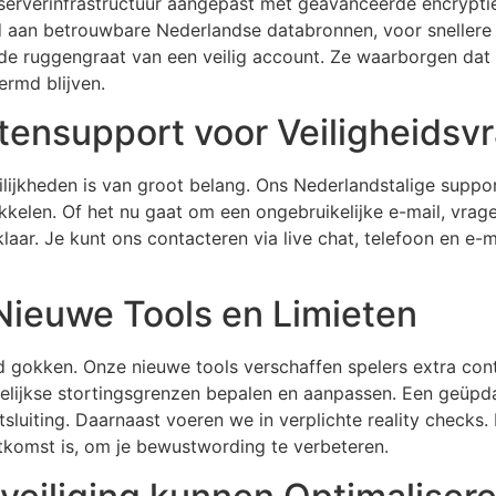
rverinfrastructuur aangepast met geavanceerde encryptie d
d aan betrouwbare Nederlandse databronnen, voor snellere
l de ruggengraat van een veilig account. Ze waarborgen dat
ermd blijven.
tensupport voor Veiligheidsv
ilijkheden is van groot belang. Ons Nederlandstalige suppo
kkelen. Of het nu gaat om een ongebruikelijke e-mail, vrage
t klaar. Je kunt ons contacteren via live chat, telefoon en e
ieuwe Tools en Limieten
gokken. Onze nieuwe tools verschaffen spelers extra control
lijkse stortingsgrenzen bepalen en aanpassen. Een geüpdat
tsluiting. Daarnaast voeren we in verplichte reality checks.
uitkomst is, om je bewustwording te verbeteren.