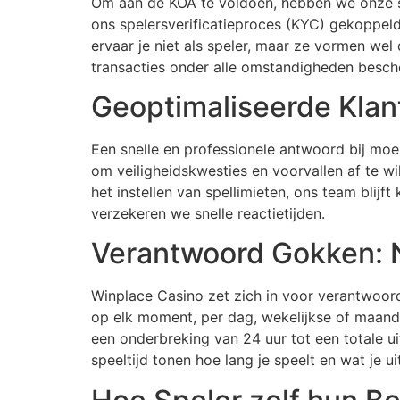
Om aan de KOA te voldoen, hebben we onze se
ons spelersverificatieproces (KYC) gekoppel
ervaar je niet als speler, maar ze vormen we
transacties onder alle omstandigheden besch
Geoptimaliseerde Klan
Een snelle en professionele antwoord bij moe
om veiligheidskwesties en voorvallen af te wi
het instellen van spellimieten, ons team blijf
verzekeren we snelle reactietijden.
Verantwoord Gokken: N
Winplace Casino zet zich in voor verantwoord 
op elk moment, per dag, wekelijkse of maande
een onderbreking van 24 uur tot een totale ui
speeltijd tonen hoe lang je speelt en wat je 