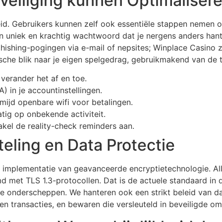
veiliging kunnen Optimaliser
heid. Gebruikers kunnen zelf ook essentiële stappen nemen
 uniek en krachtig wachtwoord dat je nergens anders hante
p phishing-pogingen via e-mail of nepsites; Winplace Casin
ische blik naar je eigen spelgedrag, gebruikmakend van de 
verander het af en toe.
) in je accountinstellingen.
 mijd openbare wifi voor betalingen.
tig op onbekende activiteit.
hakel de reality-check reminders aan.
eling en Data Protectie
de implementatie van geavanceerde encryptietechnologie. A
 met TLS 1.3-protocollen. Dat is de actuele standaard in d
e onderscheppen. We hanteren ook een strikt beleid van da
t en transacties, en bewaren die versleuteld in beveiligde 