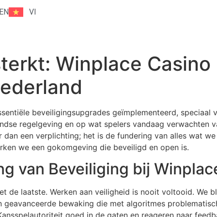
EN
VI
terkt: Winplace Casino
Nederland
ssentiële beveiligingsupgrades geïmplementeerd, speciaal v
landse regelgeving en op wat spelers vandaag verwachten
 dan een verplichting; het is de fundering van alles wat w
erken we een gokomgeving die beveiligd en open is.
g van Beveiliging bij Winplac
et de laatste. Werken aan veiligheid is nooit voltooid. We 
 en geavanceerde bewaking die met algoritmes problematis
ansspelautoriteit goed in de gaten en reageren naar feedb