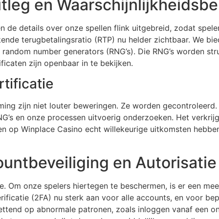
itleg en Waarschijnlijkheidsb
ben de details over onze spellen flink uitgebreid, zodat sp
kende terugbetalingsratio (RTP) nu helder zichtbaar. We bie
e random number generators (RNG’s). Die RNG’s worden stru
icaten zijn openbaar in te bekijken.
tificatie
ming zijn niet louter beweringen. Ze worden gecontroleerd
NG’s en onze processen uitvoerig onderzoeken. Het verkrijg
llen op Winplace Casino echt willekeurige uitkomsten hebb
untbeveiliging en Autorisatie
e. Om onze spelers hiertegen te beschermen, is er een me
ficatie (2FA) nu sterk aan voor alle accounts, en voor bep
tend op abnormale patronen, zoals inloggen vanaf een onb