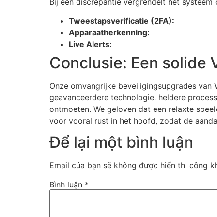
Bij een discrepantie vergrendelt het systeem 
Tweestapsverificatie (2FA):
Apparaatherkenning:
Live Alerts:
Conclusie: Een solide 
Onze omvangrijke beveiligingsupgrades van W
geavanceerdere technologie, heldere process
ontmoeten. We geloven dat een relaxte speele
voor vooral rust in het hoofd, zodat de aandac
Để lại một bình luận
Email của bạn sẽ không được hiển thị công kh
Bình luận
*