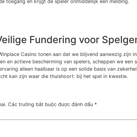
de toegang en krijgt de speler onmiddellijk een melding.
Veilige Fundering voor Spelge
inplace Casino tonen aan dat we blijvend aanwezig zijn in
en en actieve bescherming van spelers, scheppen we een s
rvaring alleen haalbaar is op een solide basis van zekerhei
ht kan zijn waar die thuishoort: bij het spel in kwestie.
ai.
Các trường bắt buộc được đánh dấu
*