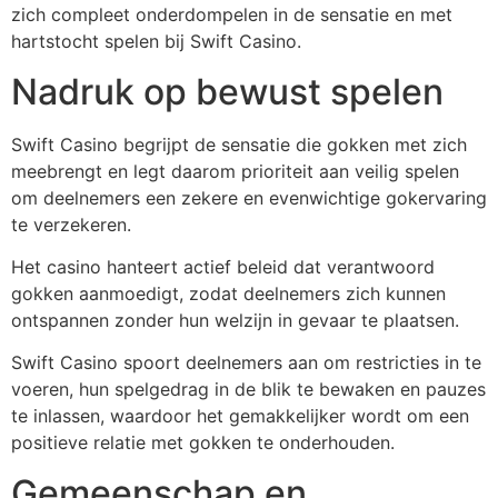
zich compleet onderdompelen in de sensatie en met
hartstocht spelen bij Swift Casino.
Nadruk op bewust spelen
Swift Casino begrijpt de sensatie die gokken met zich
meebrengt en legt daarom prioriteit aan veilig spelen
om deelnemers een zekere en evenwichtige gokervaring
te verzekeren.
Het casino hanteert actief beleid dat verantwoord
gokken aanmoedigt, zodat deelnemers zich kunnen
ontspannen zonder hun welzijn in gevaar te plaatsen.
Swift Casino spoort deelnemers aan om restricties in te
voeren, hun spelgedrag in de blik te bewaken en pauzes
te inlassen, waardoor het gemakkelijker wordt om een
positieve relatie met gokken te onderhouden.
Gemeenschap en