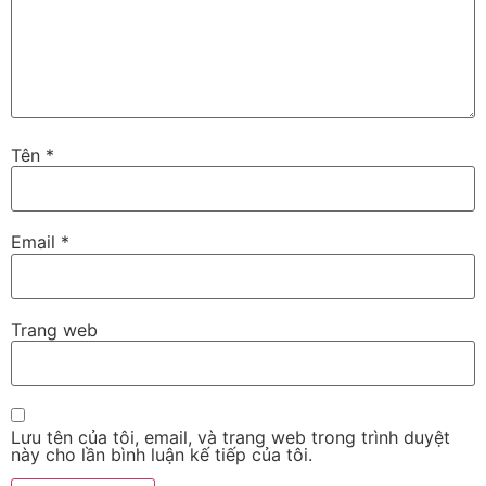
Tên
*
Email
*
Trang web
Lưu tên của tôi, email, và trang web trong trình duyệt
này cho lần bình luận kế tiếp của tôi.