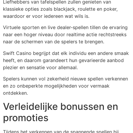
Liefhebbers van tafelspellen zullen genieten van
klassieke opties zoals blackjack, roulette en poker,
waardoor er voor iedereen wat wils is.
Virtuele sporten en live dealer-spellen tillen de ervaring
naar een hoger niveau door realtime actie rechtstreeks
naar de schermen van de spelers te brengen.
Swift Casino begrijpt dat elk individu een andere smaak
heeft, en daarom garandeert hun gevarieerde aanbod
plezier en sensatie voor allemaal.
Spelers kunnen vol zekerheid nieuwe spellen verkennen
en zo onbeperkte mogelijkheden voor vermaak
ontdekken.
Verleidelijke bonussen en
promoties
Tijdens het verkennen van de spannende spellen bij