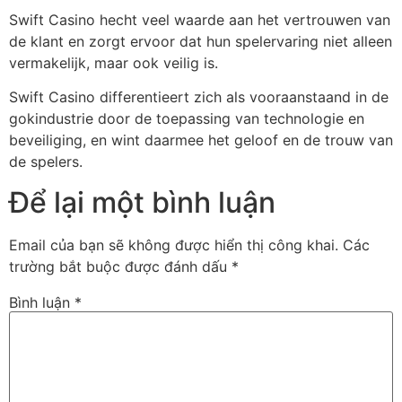
Swift Casino hecht veel waarde aan het vertrouwen van
de klant en zorgt ervoor dat hun spelervaring niet alleen
vermakelijk, maar ook veilig is.
Swift Casino differentieert zich als vooraanstaand in de
gokindustrie door de toepassing van technologie en
beveiliging, en wint daarmee het geloof en de trouw van
de spelers.
Để lại một bình luận
Email của bạn sẽ không được hiển thị công khai.
Các
trường bắt buộc được đánh dấu
*
Bình luận
*