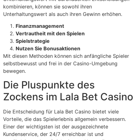
kombinieren, können sie sowohl ihren
Unterhaltungswert als auch ihren Gewinn erhöhen.
Finanzmanagement
Vertrautheit mit den Spielen
Spielstrategie
Nutzen Sie Bonusaktionen
Mit diesen Methoden können sich anfängliche Spieler
selbstbewusst und frei in der Casino-Umgebung
bewegen.
Die Pluspunkte des
Zockens im Lala Bet Casino
Die Entscheidung für Lala Bet Casino bietet viele
Vorteile, die das Spielerlebnis allgemein verbessern.
Einer der wichtigsten ist der ausgezeichnete
Kundenservice, der 24/7 erreichbar ist und