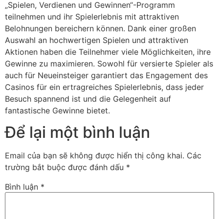
„Spielen, Verdienen und Gewinnen“-Programm
teilnehmen und ihr Spielerlebnis mit attraktiven
Belohnungen bereichern können. Dank einer großen
Auswahl an hochwertigen Spielen und attraktiven
Aktionen haben die Teilnehmer viele Möglichkeiten, ihre
Gewinne zu maximieren. Sowohl für versierte Spieler als
auch für Neueinsteiger garantiert das Engagement des
Casinos für ein ertragreiches Spielerlebnis, dass jeder
Besuch spannend ist und die Gelegenheit auf
fantastische Gewinne bietet.
Để lại một bình luận
Email của bạn sẽ không được hiển thị công khai.
Các
trường bắt buộc được đánh dấu
*
Bình luận
*