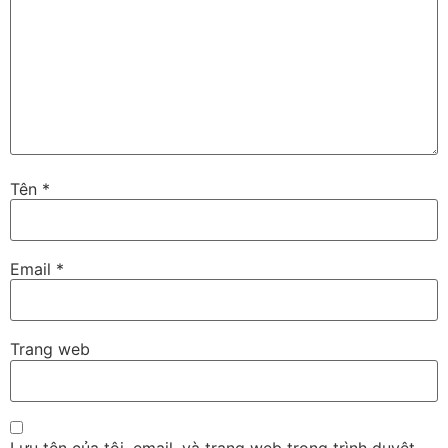
Tên
*
Email
*
Trang web