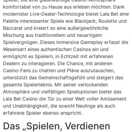
komfortabel von zu Hause aus erleben möchten. Dank
modernster Live-Dealer-Technologie bietet Lala Bet eine
Palette interessanter Spiele wie Blackjack, Roulette und
Baccarat und kreiert so eine außergewöhnliche
Mischung aus traditionellem und neuartigem
Spielvergnügen. Dieses immersive Gameplay erfasst die
Wesensart eines authentischen Casinos ein und
ermöglicht es Spielern, in Echtzeit mit erfahrenen
Dealern zu interagieren. Die Chance, mit anderen
Casino-Fans zu chatten und Pläne auszutauschen,
unterstützt das Gemeinschaftsgefühl und steigert das
gesamte Spielerlebnis. Mit seiner verlockenden
Atmosphäre und vielfältigen Spieloptionen bietet das
Lala Bet Casino die Tür zu einer Welt voller Amüsement
und Unabhängigkeit, die sowohl Neulinge als auch
erfahrene Spieler ebenso anspricht.
Das „Spielen, Verdienen