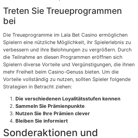
Treten Sie Treueprogrammen
bei
Die Treueprogramme im Lala Bet Casino ermöglichen
Spielern eine nützliche Möglichkeit, ihr Spielerlebnis zu
verbessern und ihre Belohnungen zu vergrößern. Durch
die Teilnahme an diesen Programmen eröffnen sich
Spielern diverse Vorteile und Vergünstigungen, die ihnen
mehr Freiheit beim Casino-Genuss bieten. Um die
Vorteile vollständig zu nutzen, sollten Spieler folgende
Strategien in Betracht ziehen:
Die verschiedenen Loyalitätsstufen kennen
Sammeln Sie Prämienpunkte
Nutzen Sie Ihre Prämien clever
Bleiben Sie informiert
Sonderaktionen und