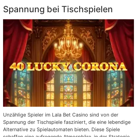
Spannung bei Tischspielen
Unzählige Spieler im Lala Bet Casino sind von der
Spannung der Tischspiele fasziniert, die eine lebendige
Alternative zu Spielautomaten bieten. Diese Spiele
schaffen eine aufregende Atmosphäre, in der Strategie