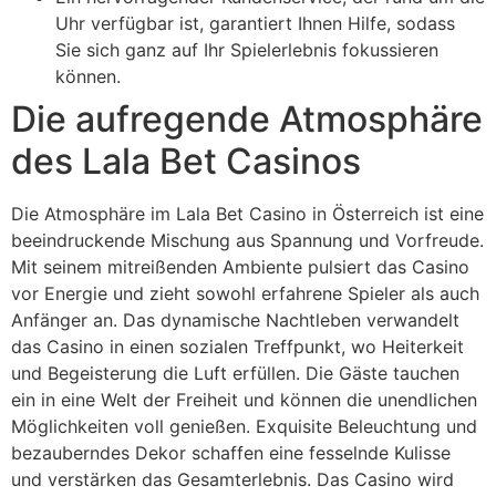
Uhr verfügbar ist, garantiert Ihnen Hilfe, sodass
Sie sich ganz auf Ihr Spielerlebnis fokussieren
können.
Die aufregende Atmosphäre
des Lala Bet Casinos
Die Atmosphäre im Lala Bet Casino in Österreich ist eine
beeindruckende Mischung aus Spannung und Vorfreude.
Mit seinem mitreißenden Ambiente pulsiert das Casino
vor Energie und zieht sowohl erfahrene Spieler als auch
Anfänger an. Das dynamische Nachtleben verwandelt
das Casino in einen sozialen Treffpunkt, wo Heiterkeit
und Begeisterung die Luft erfüllen. Die Gäste tauchen
ein in eine Welt der Freiheit und können die unendlichen
Möglichkeiten voll genießen. Exquisite Beleuchtung und
bezauberndes Dekor schaffen eine fesselnde Kulisse
und verstärken das Gesamterlebnis. Das Casino wird