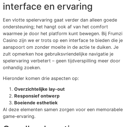
interface en ervaring
Een vlotte spelervaring gaat verder dan alleen goede
ondersteuning; het hangt ook af van het comfort
waarmee je door het platform kunt bewegen. Bij Frumzi
Casino zijn we er trots op een interface te bieden die je
aanspoort om zonder moeite in de actie te duiken. Je
zult opmerken hoe gebruiksvriendelijke navigatie je
spelervaring verbetert – geen tijdverspilling meer door
onhandig zoeken.
Hieronder komen drie aspecten op:
Overzichtelijke lay-out
Responsief ontwerp
Boeiende esthetiek
Al deze elementen samen zorgen voor een memorabele
game-ervaring.