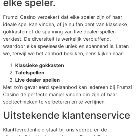
elke speler.
Frumzi Casino verzekert dat elke speler zijn of haar
ideale spel kan vinden, of je nu fan bent van klassieke
gokkasten of de spanning van live dealer-spellen
verkiest. De diversiteit is werkelijk verbluffend,
waardoor elke speelsessie uniek en spannend is. Laten
we, terwijl we het aanbod bekijken, eens kijken naar:
Klassieke gokkasten
Tafelspellen
Live dealer spellen
Met zo’n gevarieerd spelaanbod kan iedereen bij Frumzi
Casino de perfecte manier vinden om zijn of haar
speltechnieken te verbeteren en te verfijnen.
Uitstekende klantenservice
Klanttevredenheid staat bij ons voorop en de