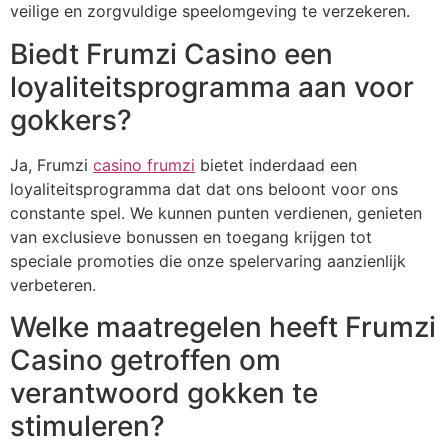
veilige en zorgvuldige speelomgeving te verzekeren.
Biedt Frumzi Casino een
loyaliteitsprogramma aan voor
gokkers?
Ja, Frumzi
casino frumzi
bietet inderdaad een
loyaliteitsprogramma dat dat ons beloont voor ons
constante spel. We kunnen punten verdienen, genieten
van exclusieve bonussen en toegang krijgen tot
speciale promoties die onze spelervaring aanzienlijk
verbeteren.
Welke maatregelen heeft Frumzi
Casino getroffen om
verantwoord gokken te
stimuleren?