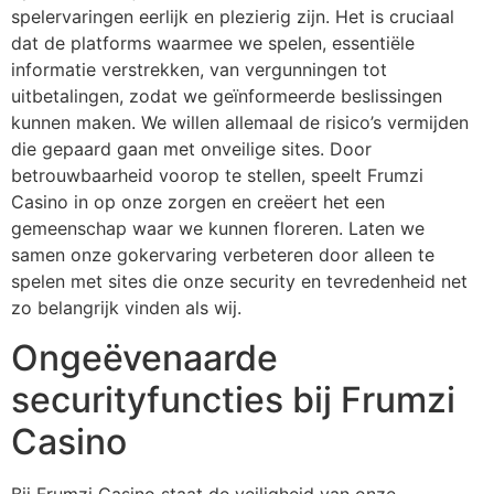
spelervaringen eerlijk en plezierig zijn. Het is cruciaal
dat de platforms waarmee we spelen, essentiële
informatie verstrekken, van vergunningen tot
uitbetalingen, zodat we geïnformeerde beslissingen
kunnen maken. We willen allemaal de risico’s vermijden
die gepaard gaan met onveilige sites. Door
betrouwbaarheid voorop te stellen, speelt Frumzi
Casino in op onze zorgen en creëert het een
gemeenschap waar we kunnen floreren. Laten we
samen onze gokervaring verbeteren door alleen te
spelen met sites die onze security en tevredenheid net
zo belangrijk vinden als wij.
Ongeëvenaarde
securityfuncties bij Frumzi
Casino
Bij Frumzi Casino staat de veiligheid van onze