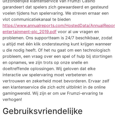
uitzonderlijke klantenservice van Frumzi Casino
garandeert dat spelers zich gewaardeerd en gesteund
voelen tijdens hun spelervaring. We streven ernaar een
vlot communicatiekanaal te bieden
https://www.annualreports.com/HostedData/AnnualReportA
entertainment-plc_2019.pdf
voor al uw vragen en
problemen. Ons supportteam is 24/7 beschikbaar, zodat
u altijd met één klik ondersteuning kunt krijgen wanneer
u die nodig heeft. Of het nu gaat om een technologisch
probleem, een vraag over een spel of hulp bij stortingen
en opnames, we zijn trots op onze snelle en
doeltreffende oplossingen. Wij geloven dat elke
interactie uw spelervaring moet verbeteren en
vertrouwen en zekerheid moet bevorderen. Ervaar zelf
een klantenservice die zich echt uitblinkt in de online
gamingwereld. Wij zijn er om uw Frumzi-ervaring te
verhogen!
Gebruiksvriendelijke