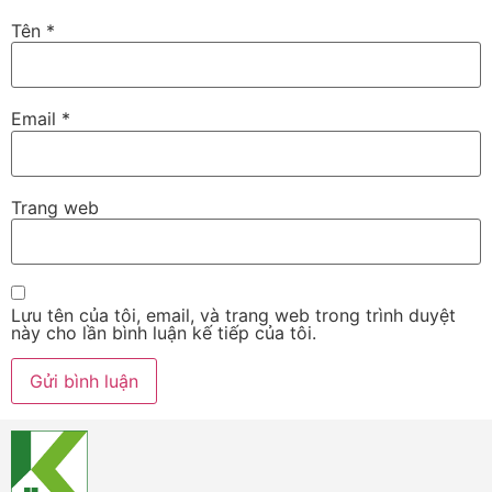
Tên
*
Email
*
Trang web
Lưu tên của tôi, email, và trang web trong trình duyệt
này cho lần bình luận kế tiếp của tôi.