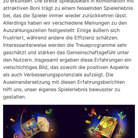
zu erkunden. Die breite Spielauswahl in Kombination mit
attraktiven Boni trägt zu einem fesselnden Spielerlebnis
bei, das die Spieler immer wieder zurückkehren lässt.
Allerdings haben wir verschiedene Meinungen zu den
Auszahlungszeiten festgestellt: Einige äußern sich
frustriert, während andere die Effizienz schätzen.
Interessanterweise werden die Treueprogramme sehr
geschätzt und stärken das Gemeinschaftsgefühl unter
den Nutzern. Insgesamt ergeben diese Erfahrungen ein
vielschichtiges Bild, das sowohl die positiven Aspekte
als auch Verbesserungspotenziale aufzeigt. Die
Auseinandersetzung mit diesen Erfahrungsberichten
hilft uns, unser eigenes Spielerlebnis bewusster zu
gestalten.