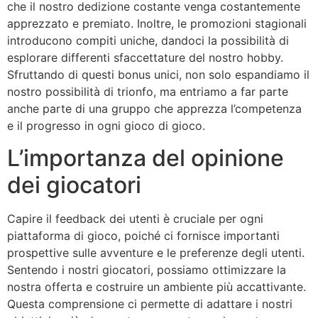
che il nostro dedizione costante venga costantemente
apprezzato e premiato. Inoltre, le promozioni stagionali
introducono compiti uniche, dandoci la possibilità di
esplorare differenti sfaccettature del nostro hobby.
Sfruttando di questi bonus unici, non solo espandiamo il
nostro possibilità di trionfo, ma entriamo a far parte
anche parte di una gruppo che apprezza l’competenza
e il progresso in ogni gioco di gioco.
L’importanza del opinione
dei giocatori
Capire il feedback dei utenti è cruciale per ogni
piattaforma di gioco, poiché ci fornisce importanti
prospettive sulle avventure e le preferenze degli utenti.
Sentendo i nostri giocatori, possiamo ottimizzare la
nostra offerta e costruire un ambiente più accattivante.
Questa comprensione ci permette di adattare i nostri