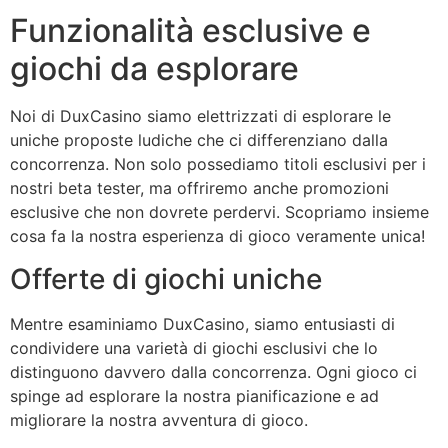
Funzionalità esclusive e
giochi da esplorare
Noi di DuxCasino siamo elettrizzati di esplorare le
uniche proposte ludiche che ci differenziano dalla
concorrenza. Non solo possediamo titoli esclusivi per i
nostri beta tester, ma offriremo anche promozioni
esclusive che non dovrete perdervi. Scopriamo insieme
cosa fa la nostra esperienza di gioco veramente unica!
Offerte di giochi uniche
Mentre esaminiamo DuxCasino, siamo entusiasti di
condividere una varietà di giochi esclusivi che lo
distinguono davvero dalla concorrenza. Ogni gioco ci
spinge ad esplorare la nostra pianificazione e ad
migliorare la nostra avventura di gioco.