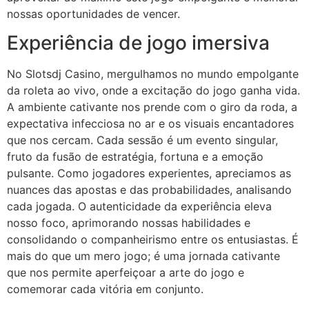
nossas oportunidades de vencer.
Experiência de jogo imersiva
No Slotsdj Casino, mergulhamos no mundo empolgante
da roleta ao vivo, onde a excitação do jogo ganha vida.
A ambiente cativante nos prende com o giro da roda, a
expectativa infecciosa no ar e os visuais encantadores
que nos cercam. Cada sessão é um evento singular,
fruto da fusão de estratégia, fortuna e a emoção
pulsante. Como jogadores experientes, apreciamos as
nuances das apostas e das probabilidades, analisando
cada jogada. O autenticidade da experiência eleva
nosso foco, aprimorando nossas habilidades e
consolidando o companheirismo entre os entusiastas. É
mais do que um mero jogo; é uma jornada cativante
que nos permite aperfeiçoar a arte do jogo e
comemorar cada vitória em conjunto.