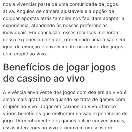
nos a vivenciar parte de uma comunidade de jogos
ativa. Ângulos de câmera ajustáveis e a opção de
colocar apostas atrás também nos facilitam adaptar a
experiência, atendendo às nossas preferências
individuais. Em conclusão, esses recursos melhoram
nossa experiência de jogo, oferecendo uma fusão sem
igual de emoção e envolvimento no mundo dos jogos
com crupiê ao vivo.
Benefícios de jogar jogos
de cassino ao vivo
A vivência envolvente dos jogos com dealers ao vivo é
ainda mais gratificante quando se trata de games com
crupiês ao vivo. Jogar em casinos ao vivo oferece
vários benefícios que melhoram nossas experiências de
jogo. Diferentemente dos games online convencionais,
essas interações ao vivo promovem um senso de