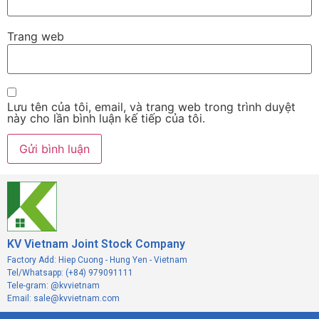
Trang web
Lưu tên của tôi, email, và trang web trong trình duyệt
này cho lần bình luận kế tiếp của tôi.
KV Vietnam Joint Stock Company
Factory Add: Hiep Cuong - Hung Yen - Vietnam
Tel/Whatsapp: (+84) 979091111
Tele-gram: @kvvietnam
Email: sale@kvvietnam.com