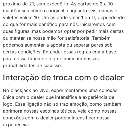
próximo de 21, sem excedê-lo. As cartas de 2 a 10
mantêm seu número original, enquanto reis, damas e
valetes valem 10. Um ás pode valer 1 ou 11, dependendo
do que for mais benéfico para nós. Iniciaremos com
duas figuras, mas podemos optar por pedir mais cartas
ou manter se nossa mão for satisfatória. Também
podemos aumentar a aposta ou separar pares sob
certas condições. Entender essas regras cria a base
para nossa tática de jogo e aumenta nossas
probabilidades de sucesso.
Interação de troca com o dealer
No blackjack ao vivo, experimentamos uma conexão
única com o dealer que intensifica a experiência de
jogo. Essa ligação não só traz emoção, como também
aprimora nossas escolhas táticas. Veja como nossas
conexões com o dealer podem intensificar nossa
experiência: