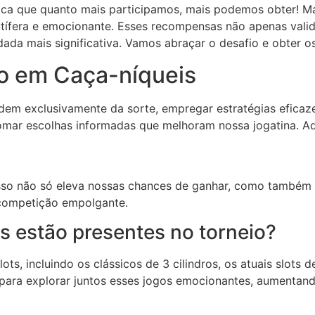
lica que quanto mais participamos, mais podemos obter! M
utífera e emocionante. Esses recompensas não apenas val
ada mais significativa. Vamos abraçar o desafio e obter o
to em Caça-níqueis
em exclusivamente da sorte, empregar estratégias eficaz
mar escolhas informadas que melhoram nossa jogatina. A
Isso não só eleva nossas chances de ganhar, como também n
 competição empolgante.
ts estão presentes no torneio?
ts, incluindo os clássicos de 3 cilindros, os atuais slots 
ara explorar juntos esses jogos emocionantes, aumentand