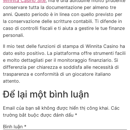
Winnita Casinò Site
, ma è una abitudine molto prudente
conservare tutta la documentazione per almeno tre
anni. Questo periodo è in linea con quello previsto per
la conservazione delle scritture contabili. Ti difende in
caso di controlli fiscali e ti aiuta a gestire le tue finanze
personali.
Il mio test delle funzioni di stampa di Winnita Casino ha
dato esito positivo. La piattaforma offre strumenti facili
e molto dettagliati per il monitoraggio finanziario. Si
differenzia per chiarezza e soddisfa alle necessità di
trasparenza e conformità di un giocatore italiano
attento.
Để lại một bình luận
Email của bạn sẽ không được hiển thị công khai.
Các
trường bắt buộc được đánh dấu
*
Bình luận
*